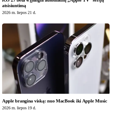
iOS 27 beta 4 įjungia automatinį „Apple TV“ serijų
atsisiuntimą
2026 m. liepos 21 d.
Apple brangina viską: nuo MacBook iki Apple Music
2026 m. liepos 19 d.