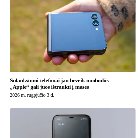
Sulankstomi telefonai jau beveik nuobodūs —
„Apple“ gali juos ištraukti į mases
2026 m. rugpjūčio 3 d.