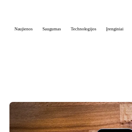
i
Blog
</>
Naujienos
Saugumas
Technologijos
Įrenginiai
~/iblog
/
apple
Apple