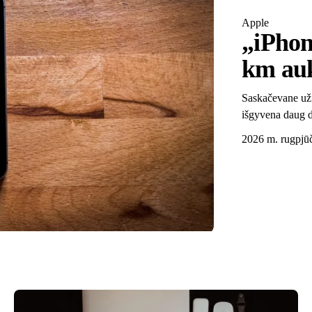
Apple
„iPhone
km aukš
Saskačevane užfi
išgyvena daug d
2026 m. rugpjūč