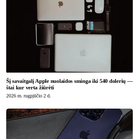
Šį savaitgalį Apple nuolaidos sminga iki 540 dolerių —
štai kur verta žiūrėti
2026 m. rugpjūčio 2 d.