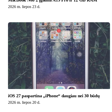
MacBook Neo 2 įgauna A19 Pro ir 12 GB RAM
2026 m. liepos 23 d.
iOS 27 paspartina „iPhone“ daugiau nei 30 būdų
2026 m. liepos 20 d.