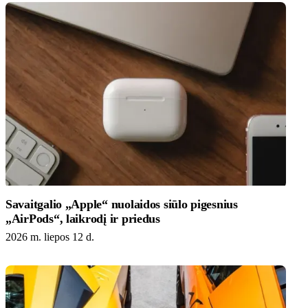
Savaitgalio „Apple“ nuolaidos siūlo pigesnius
„AirPods“, laikrodį ir priedus
2026 m. liepos 12 d.