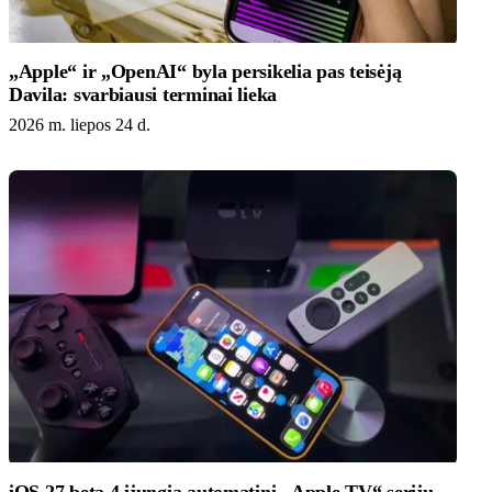
„Apple“ ir „OpenAI“ byla persikelia pas teisėją
Davila: svarbiausi terminai lieka
2026 m. liepos 24 d.