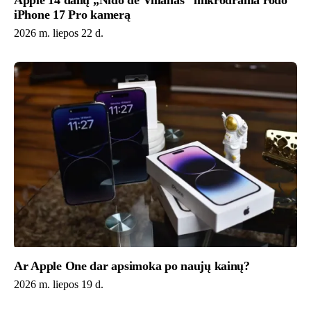
Apple 14 dalių „Nido de Villanas“ mikrodrama rodo
iPhone 17 Pro kamerą
2026 m. liepos 22 d.
Ar Apple One dar apsimoka po naujų kainų?
2026 m. liepos 19 d.