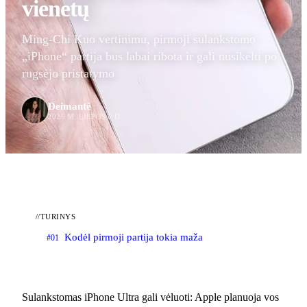
vienetų
Ming-Chi Kuo vertinimu, pirmoji sulankstomo
„iPhone“ partija bus labai ribota ir gali nusikelti po
rugsėjo pristatymo
Deimantė
2026 M. LIEPOS 6 D.
//
TURINYS
Kodėl pirmoji partija tokia maža
#01
Sulankstomas iPhone Ultra gali vėluoti: Apple planuoja vos