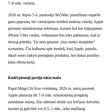
7–8 mln. vienetų
2026 m. liepos 5 d. pasirodęs 9to5Mac pranešimas nupiešė
gana paprastą, bet vartotojams nelabai malonų vaizdą: Apple
pirmasis sulankstomas telefonas, kuriam kol kas klijuojamas
iPhone Ultra vardas, veikiausiai bus toks paklausus, kad jo
tiesiog pritrūks. Tai nėra įprastas „bus sunku nusipirkti“
scenarijus. Čia kalbama apie modelį, kurį Apple, panašu,
iškart norės laikyti premijiniu produktu, bet rinkai pasiūlys
labai ribotą kiekį.
Kodėl pirmoji partija tokia maža
Pagal Ming-Chi Kuo vertinimą, 2026 m. antrą pusmetį
Apple planuoja tik 7–8 mln. sulankstomų įrenginių
surinkimo siuntų. Dar aštresnė detalė yra trečiasis ketvirtis:
tuomet jų gali būti vos 0,5–1 mln., arba maždaug