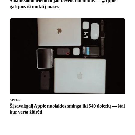
Sulankstomi telefonai jau beveik nuobodūs — „Apple“
gali juos ištraukti į mases
APPLE
Šį savaitgalį Apple nuolaidos sminga iki 540 dolerių — štai
kur verta žiūrėti