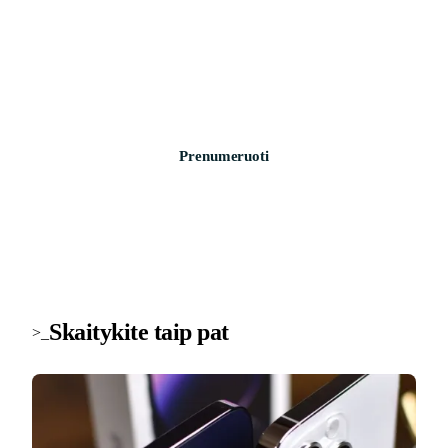
Technologijų naujienos į pašto dėžutę
Svarbiausios savaitės žinios apie saugumą, įrenginius ir
technologijas. Be šlamšto.
Prenumeruoti
Skaitykite taip pat
>_