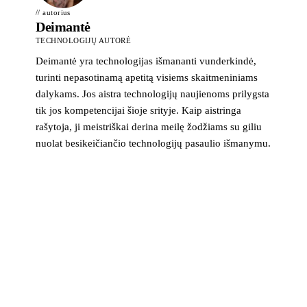
// autorius
Deimantė
TECHNOLOGIJŲ AUTORĖ
Deimantė yra technologijas išmananti vunderkindė,
turinti nepasotinamą apetitą visiems skaitmeniniams
dalykams. Jos aistra technologijų naujienoms prilygsta
tik jos kompetencijai šioje srityje. Kaip aistringa
rašytoja, ji meistriškai derina meilę žodžiams su giliu
nuolat besikeičiančio technologijų pasaulio išmanymu.
>_ naujienlaiškis