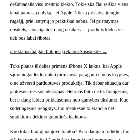
dešimtadalis viso metinio kiekio. Tokie skaičiai reiškia viena
labai paprastą dalyką. Jei Apple iš tiesų pristatys įrenginį
rugsėjį, prie lentynų jo praktiškai nebus. Jei pristatymas
nusikels, situacija tiek daug nesikeis — pradinis kiekis vis
tiek bus labai ribotas.
// reklama
Čia gali būti jūsų reklama
Susisiekite →
Toks planas iš dalies primena iPhone X laikus, kai Apple
sąmoningai leido rinkai pirmiausia paragauti naujos krypties,
o ne užversti parduotuves produkcija. Tik dabar situacija dar
jautresnė, nes sulankstomas telefonas būtų ne tik brangesnis,
bet ir daug labiau priklausomas nuo gamybos tikslumo. Kuo
sudėtingesnis įrenginys, tuo menkesnė tolerancija net
smulkioms tiekimo grandinės klaidoms.
Kuo tokia brangi naujovė traukia? Kuo daugiau rodiklių, tuo
aiškiau matyti, kad Apple čia planuoja ne kompromisą, o