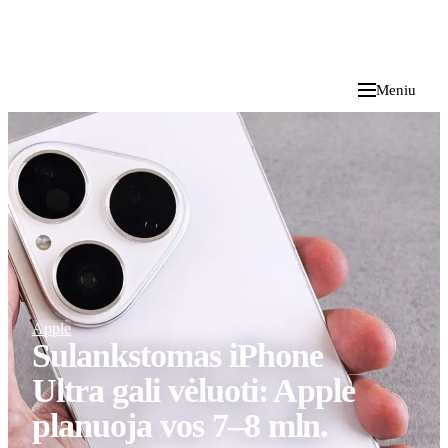
i
Blog
</>
2026 M. RUGPJŪČIO 7 D.
Meniu
Apple
Sulankstomas iPhone
Ultra gali vėluoti: Apple
planuoja vos 7–8 mln.