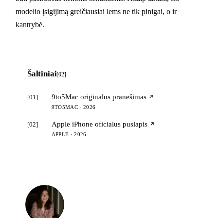
modelio įsigijimą greičiausiai lems ne tik pinigai, o ir
kantrybė.
Šaltiniai
[02]
9to5Mac originalus pranešimas
[01]
9TO5MAC · 2026
Apple iPhone oficialus puslapis
[02]
APPLE · 2026