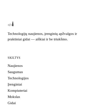
i
Blog
</>
Technologijų naujienos, įrenginių apžvalgos ir
praktiniai gidai — aiškiai ir be triukšmo.
SKILTYS
Naujienos
Saugumas
Technologijos
Įrenginiai
Kompiuteriai
Mokslas
Gidai