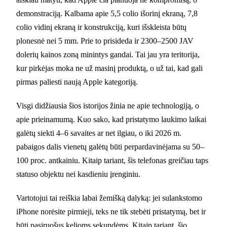
demonstraciją. Kalbama apie 5,5 colio išorinį ekraną, 7,8
colio vidinį ekraną ir konstrukciją, kuri išskleista būtų
plonesnė nei 5 mm. Prie to prisideda ir 2300–2500 JAV
dolerių kainos zoną minintys gandai. Tai jau yra teritorija,
kur pirkėjas moka ne už masinį produktą, o už tai, kad gali
pirmas paliesti naują Apple kategoriją.
Visgi didžiausia šios istorijos žinia ne apie technologiją, o
apie prieinamumą. Kuo sako, kad pristatymo laukimo laikai
galėtų siekti 4–6 savaites ar net ilgiau, o iki 2026 m.
pabaigos dalis vienetų galėtų būti perpardavinėjama su 50–
100 proc. antkainiu. Kitaip tariant, šis telefonas greičiau taps
statuso objektu nei kasdieniu įrenginiu.
Vartotojui tai reiškia labai žemišką dalyką: jei sulankstomo
iPhone norėsite pirmieji, teks ne tik stebėti pristatymą, bet ir
būti pasiruošus kelioms sekundėms. Kitaip tariant, šio