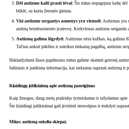
Dėl autizmo kalti prasti tėvai
: Šis mitas nepagrįstai kaltę dė
būklė, su kuria žmonės gimsta.
Visi autizmu sergantys asmenys yra vienodi
: Autizmas yra s
autistų bendruomenės įvairovę. Kiekvienas autizmu sergantis as
Autizmą galima išgydyti
: Autizmas nėra kažkas, ką galima iš
Tačiau anksti įsikišus ir suteikus tinkamą pagalbą, autizmu ser
Išsklaidydami šiuos paplitusius mitus galime skatinti geresnį auti
šaltiniais ir patikima informacija, kai siekiama suprasti autizmą ir 
Klaidingų įsitikinimų apie autizmą paneigimas
Kaip žmogus, daug metų praleidęs tyrinėdamas ir rašydamas apie aut
Šie klaidingi įsitikinimai gali įtvirtinti stereotipus ir trukdyti sup
Mitas: autizmą sukelia skiepai.