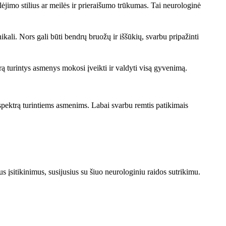
lėjimo stilius ar meilės ir prieraišumo trūkumas. Tai neurologinė
ikali. Nors gali būti bendrų bruožų ir iššūkių, svarbu pripažinti
rą turintys asmenys mokosi įveikti ir valdyti visą gyvenimą.
 spektrą turintiems asmenims. Labai svarbu remtis patikimais
 įsitikinimus, susijusius su šiuo neurologiniu raidos sutrikimu.