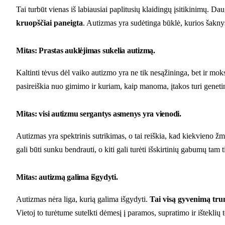
Tai turbūt vienas iš labiausiai paplitusių klaidingų įsitikinimų. D
kruopščiai paneigta
. Autizmas yra sudėtinga būklė, kurios šakny
Mitas: Prastas auklėjimas sukelia autizmą.
Kaltinti tėvus dėl vaiko autizmo yra ne tik nesąžininga, bet ir mok
pasireiškia nuo gimimo ir kuriam, kaip manoma, įtakos turi genetin
Mitas: visi autizmu sergantys asmenys yra vienodi.
Autizmas yra spektrinis sutrikimas, o tai reiškia, kad kiekvieno žm
gali būti sunku bendrauti, o kiti gali turėti išskirtinių gabumų tam 
Mitas: autizmą galima išgydyti.
Autizmas nėra liga, kurią galima išgydyti.
Tai visą gyvenimą tru
Vietoj to turėtume sutelkti dėmesį į paramos, supratimo ir ištekli