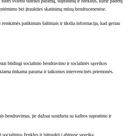
todėl svarbu suteikti paramą, supratimą ir išteklius, kurie padėtų
ir priėmimo bei įtraukties skatinimą mūsų bendruomenėse.
 remkimės patikimais šaltiniais ir tikslia informacija, kad geriau
tai būdingi socialinio bendravimo ir socialinės sąveikos
teikiama tinkama parama ir taikomos intervencinės priemonės.
nis bendravimas, jie dažnai susiduria su kalbos supratimo ir
socialinius ženklus ir įsitraukti į abipusę sąveiką.