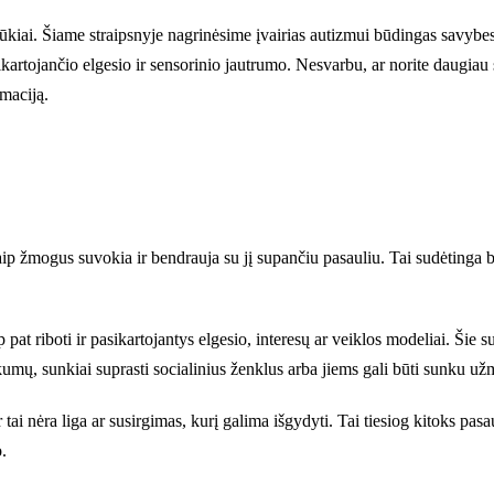
iššūkiai. Šiame straipsnyje nagrinėsime įvairias autizmui būdingas savybes
artojančio elgesio ir sensorinio jautrumo. Nesvarbu, ar norite daugiau 
maciją.
aip žmogus suvokia ir bendrauja su jį supančiu pasauliu. Tai sudėtinga bū
pat riboti ir pasikartojantys elgesio, interesų ar veiklos modeliai. Šie
kumų, sunkiai suprasti socialinius ženklus arba jiems gali būti sunku užm
 tai nėra liga ar susirgimas, kurį galima išgydyti. Tai tiesiog kitoks 
.