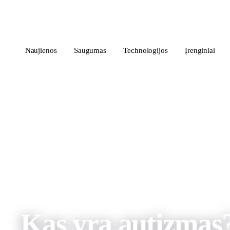
i
Blog
</>
Naujienos
Saugumas
Technologijos
Įrenginiai
Kita
Kas yra autizmas