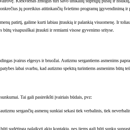
irovę. Kiekvienas žmogus turi savo unikalių stipriųjų pusių ir iššūkių, 
, konkrečius jų poreikius atitinkančių švietimo programų įgyvendinimą 
nų patirtį, galime kurti labiau įtraukią ir palankią visuomenę. Ir toliau
 būtų visapusiškai įtraukti ir remiami visose gyvenimo srityse.
dingas įvairus elgesys ir bruožai. Autizmu sergantiems asmenims papras
as ypatybes labai svarbu, kad autizmo spektrą turintiems asmenims būtų 
nkumai. Tai gali pasireikšti įvairiais būdais, pvz:
 autizmu sergančių asmenų sunkiai sekasi tiek verbalinis, tiek neverbali
ti sudėtinga palaikyti akių kontaktą, nes jiems gali būti sunku suprasti 