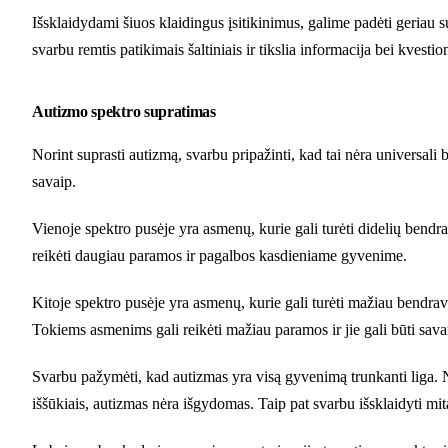
Išsklaidydami šiuos klaidingus įsitikinimus, galime padėti geriau 
svarbu remtis patikimais šaltiniais ir tikslia informacija bei kvesti
Autizmo spektro supratimas
Norint suprasti autizmą, svarbu pripažinti, kad tai nėra universali
savaip.
Vienoje spektro pusėje yra asmenų, kurie gali turėti didelių bendra
reikėti daugiau paramos ir pagalbos kasdieniame gyvenime.
Kitoje spektro pusėje yra asmenų, kurie gali turėti mažiau bendravi
Tokiems asmenims gali reikėti mažiau paramos ir jie gali būti sava
Svarbu pažymėti, kad autizmas yra visą gyvenimą trunkanti liga. No
iššūkiais, autizmas nėra išgydomas. Taip pat svarbu išsklaidyti mitą