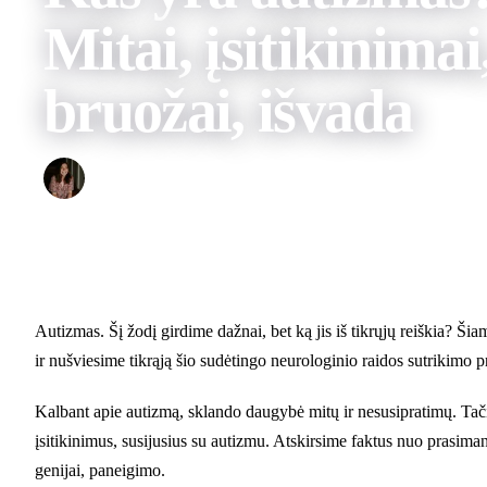
Mitai, įsitikinimai
bruožai, išvada
Deimantė
2023 M. LAPKRIČIO 18 D.
Autizmas. Šį žodį girdime dažnai, bet ką jis iš tikrųjų reiškia? Šia
ir nušviesime tikrąją šio sudėtingo neurologinio raidos sutrikimo pr
Kalbant apie autizmą, sklando daugybė mitų ir nesusipratimų. Tačia
įsitikinimus, susijusius su autizmu. Atskirsime faktus nuo prasiman
genijai, paneigimo.