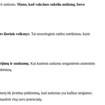
 ir autizmo.
Mano, kad vakcinos sukelia autizmą, buvo
s išorinis veiksnys
. Tai neurologinis raidos sutrikimas, kuris
ebėjimų ir sunkumų
. Kai kuriems autizmu sergantiems asmenims
ndrinimų.
enį tik įtvirtina įsitikinimą, kad autizmas yra kažkas neigiamo.
naudoti visą savo potencialą.