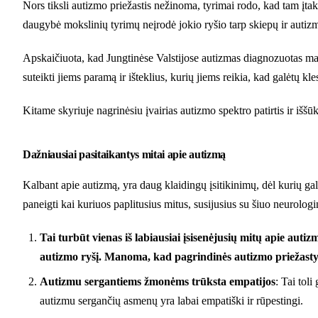
Nors tiksli autizmo priežastis nežinoma, tyrimai rodo, kad tam įtak
daugybė mokslinių tyrimų neįrodė jokio ryšio tarp skiepų ir autiz
Apskaičiuota, kad Jungtinėse Valstijose autizmas diagnozuotas mažd
suteikti jiems paramą ir išteklius, kurių jiems reikia, kad galėtų kles
Kitame skyriuje nagrinėsiu įvairias autizmo spektro patirtis ir išš
Dažniausiai pasitaikantys mitai apie autizmą
Kalbant apie autizmą, yra daug klaidingų įsitikinimų, dėl kurių gal
paneigti kai kuriuos paplitusius mitus, susijusius su šiuo neurologi
Tai turbūt vienas iš labiausiai įsisenėjusių mitų apie au
autizmo ryšį. Manoma, kad pagrindinės autizmo priežastys 
Autizmu sergantiems žmonėms trūksta empatijos
: Tai toli
autizmu sergančių asmenų yra labai empatiški ir rūpestingi.