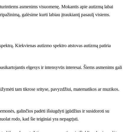
trą turintiems asmenims visuomenę. Mokantis apie autizmą labai
pripažinimą, galėsime kurti labiau įtraukiantį pasaulį visiems.
ų spektrą. Kiekvienas autizmo spektro atstovas autizmą patiria
asikartojantis elgesys ir intensyvūs interesai. Šiems asmenims gali
asižymėti tam tikrose srityse, pavyzdžiui, matematikos ar muzikos.
monės, galinčios padėti išsiugdyti įgūdžius ir susidoroti su
olat rodo, kad šie teiginiai yra nepagrįsti.