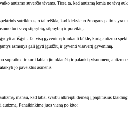
l vaiko autizmo suverčia tėvams. Tiesa ta, kad autizmą lemia ne tėvų auk
pektrinis sutrikimas, o tai reiškia, kad kiekvieno žmogaus patirtis yra un
muo turi savų stiprybių, silpnybių ir poreikių.
gydyti ar išgyti. Tai visą gyvenimą trunkanti būklė, kurią autizmo spekt
gantys asmenys gali įgyti įgūdžių ir gyventi visavertį gyvenimą.
zmo supratimą ir kurti labiau įtraukiančią ir palankią visuomenę autizmo
palaikyti jo paveiktus asmenis.
izmą, manau, kad labai svarbu atkreipti dėmesį į paplitusius klaidingus
rasti autizmą. Panaikinkime juos vieną po kito: