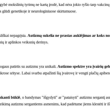
augybė mokslinių tyrimų ne kartą įrodė, kad nėra jokio ryšio tarp vakcinų
s glūdi genetikoje ir neurologiniuose skirtumuose.
sliškai nepagrįsta.
Autizmą sukelia ne prastas auklėjimas ar koks nor
ių ir aplinkos veiksnių derinys.
ogaus patirtis su autizmu yra unikali.
Autizmo spektre yra įvairių g
tikrose srityse. Labai svarbu atpažinti šią įvairovę ir vengti plačių apibe
nkanti būklė
, o bandymas "išgydyti" ar "pataisyti" autizmu sergantį asm
ų teikimą autizmu sergantiems asmenims, kad padėtume jiems klestėti ir iš