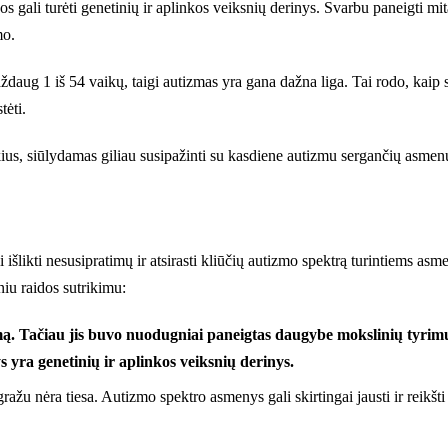
os gali turėti genetinių ir aplinkos veiksnių derinys. Svarbu paneigti mi
mo.
aug 1 iš 54 vaikų, taigi autizmas yra gana dažna liga. Tai rodo, kaip sv
tėti.
ūkius, siūlydamas giliau susipažinti su kasdiene autizmu sergančių asmen
i išlikti nesusipratimų ir atsirasti kliūčių autizmo spektrą turintiems a
niu raidos sutrikimu:
tizmą. Tačiau jis buvo nuodugniai paneigtas daugybe mokslinių tyri
yra genetinių ir aplinkos veiksnių derinys.
 gražu nėra tiesa. Autizmo spektro asmenys gali skirtingai jausti ir reikšti