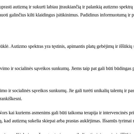
suprasti autizmą ir sukurti labiau įtraukiančią ir palankią autizmo spek
onuoti galinčius kilti klaidingus įsitikinimus. Padidinus informuotumą ir 
 būklė. Autizmo spektras yra tęstinis, apimantis platų gebėjimų ir iššūki
vimo ir socialinės sąveikos sunkumų. Jiems taip pat gali būti būdingas p
mo ir socialinės sąveikos sunkumų. Jie gali turėti unikalių talentų ir p
rankiškesni.
rs kai kuriems asmenims gali būti taikoma terapija ir intervencinės prie
, kad autizmą sukelia skiepai arba prastas auklėjimas. Išsamūs tyrimai nu