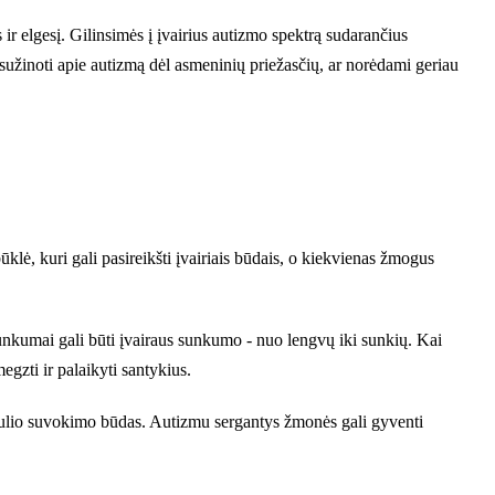
 ir elgesį. Gilinsimės į įvairius autizmo spektrą sudarančius
sužinoti apie autizmą dėl asmeninių priežasčių, ar norėdami geriau
klė, kuri gali pasireikšti įvairiais būdais, o kiekvienas žmogus
 sunkumai gali būti įvairaus sunkumo - nuo lengvų iki sunkių. Kai
egzti ir palaikyti santykius.
pasaulio suvokimo būdas. Autizmu sergantys žmonės gali gyventi