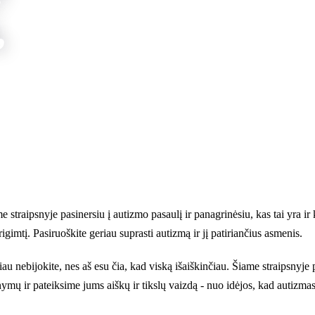
,
me straipsnyje pasinersiu į autizmo pasaulį ir panagrinėsiu, kas tai yra i
igimtį. Pasiruoškite geriau suprasti autizmą ir jį patiriančius asmenis.
u nebijokite, nes aš esu čia, kad viską išaiškinčiau. Šiame straipsnyje
ymų ir pateiksime jums aiškų ir tikslų vaizdą - nuo idėjos, kad autizmas