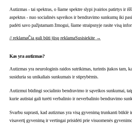
Autizmas - tai spektras, o šiame spektre slypi įvairios patirtys ir 
aspektus - nuo socialinės sąveikos ir bendravimo sunkumų iki pasik
padėti savo pažįstamam žmogui, šiame straipsnyje rasite visą infor
// reklama
Čia gali būti jūsų reklama
Susisiekite →
Kas yra autizmas?
Autizmas yra neurologinis raidos sutrikimas, turintis įtakos tam, k
susiduria su unikaliais sunkumais ir stiprybėmis.
Autizmui būdingi socialinio bendravimo ir sąveikos sunkumai, taip 
kurie autistai gali turėti verbalinio ir neverbalinio bendravimo sun
Svarbu suprasti, kad autizmas yra visą gyvenimą trunkanti būklė ir
visavertį gyvenimą ir vertingai prisidėti prie visuomenės gyvenimo