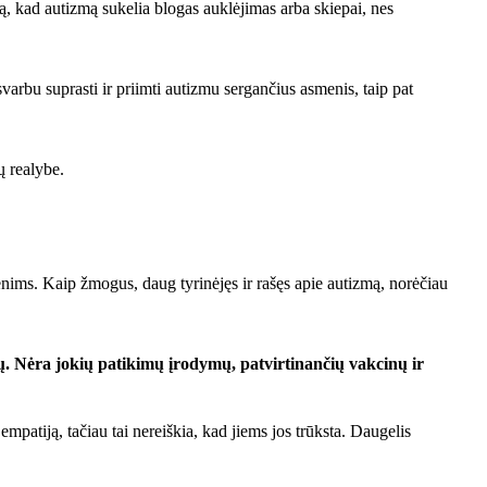
tą, kad autizmą sukelia blogas auklėjimas arba skiepai, nes
arbu suprasti ir priimti autizmu sergančius asmenis, taip pat
ų realybe.
smenims. Kaip žmogus, daug tyrinėjęs ir rašęs apie autizmą, norėčiau
mų. Nėra jokių patikimų įrodymų, patvirtinančių vakcinų ir
 empatiją, tačiau tai nereiškia, kad jiems jos trūksta. Daugelis