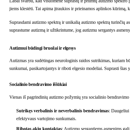
Labai svarbu, kad visuomenė suprastų ir priimtų autizmo spektro įva
jiems klestėti. Tai apima įtraukios ir prieinamos aplinkos kūrimą
Suprasdami autizmo spektrą ir unikalią autizmo spektrą turinčių asme
suprastume autizmą ir užtikrintume, jog autizmu sergantys asmenys
Autizmui būdingi bruožai ir elgesys
Autizmas yra sudėtingas neurologinis raidos sutrikimas, kuriam bū
sunkumai, pasikartojantys ir riboti elgesio modeliai. Suprasti ši
Socialinio bendravimo iššūkiai
Vienas iš pagrindinių autizmo požymių yra socialinio bendravimo su
Sutrikęs verbalinis ir neverbalinis bendravimas
: Daugeliui
efektyvaus vartojimo sunkumais.
Ribotas akių kontaktas
: Autizmu sergantiems asmenims gali bū