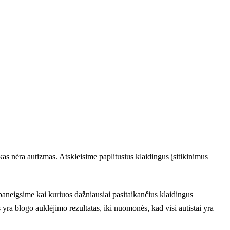
r kas nėra autizmas. Atskleisime paplitusius klaidingus įsitikinimus
 paneigsime kai kuriuos dažniausiai pasitaikančius klaidingus
 yra blogo auklėjimo rezultatas, iki nuomonės, kad visi autistai yra