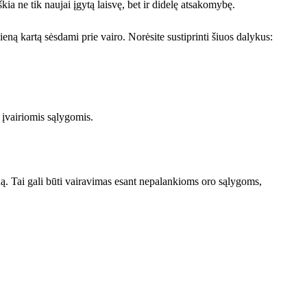
ia ne tik naujai įgytą laisvę, bet ir didelę atsakomybę.
eną kartą sėsdami prie vairo. Norėsite sustiprinti šiuos dalykus:
 įvairiomis sąlygomis.
ną. Tai gali būti vairavimas esant nepalankioms oro sąlygoms,