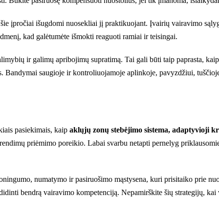
ysti. Būkite pasiruošę kompensuoti nuostolius, jei tik įmanoma, išlaikyd
šie įpročiai išugdomi nuosekliai jį praktikuojant. Įvairių vairavimo sąl
dmenį, kad galėtumėte išmokti reaguoti ramiai ir teisingai.
ybių ir galimų apribojimų supratimą. Tai gali būti taip paprasta, kaip ž
. Bandymai saugioje ir kontroliuojamoje aplinkoje, pavyzdžiui, tuščioje
kiais pasiekimais, kaip
aklųjų zonų stebėjimo sistema, adaptyvioji k
sprendimų priėmimo poreikio. Labai svarbu netapti pernelyg priklausomi
ningumo, numatymo ir pasiruošimo mąstysena, kuri prisitaiko prie nuola
didinti bendrą vairavimo kompetenciją. Nepamirškite šių strategijų, kai 