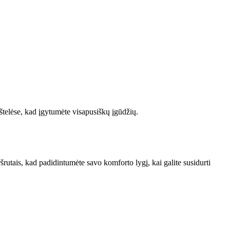
štelėse, kad įgytumėte visapusiškų įgūdžių.
šrutais, kad padidintumėte savo komforto lygį, kai galite susidurti