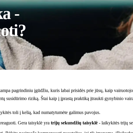
a -
oti?
ampa pagrindiniu įgūdžiu, kuris labai prisidės prie jūsų, kaip vairuotojo
tų susidūrimo riziką. Štai kaip į įprastą praktiką įtraukti gynybinio va
lgykitės toli į kelią, kad numatytumėte galimus pavojus.
reaguoti. Gera taisyklė yra
trijų sekundžių taisyklė
- laikykitės trijų