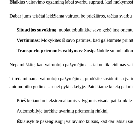
Išlaikius vairavimo egzaminą labai svarbu suprasti, kad mokymosi 
Dabar jums teisėtai leidžiama vairuoti be priežiūros, tačiau svarb
Situacijos suvokimą
: nuolat tobulinkite savo gebėjimą orientu
Vertinimas
: Mokykitės iš savo patirties, kad galėtumėte prii
Transporto priemonės valdymas
: Susipažinkite su unikalio
Nepamirškite, kad vairuotojo pažymėjimas - tai ne tik leidimas vairu
Turėdami naują vairuotojo pažymėjimą, pradėsite susidurti su įvai
automobilio gedimas ar net pyktis kelyje. Pateikiame keletą patar
Prieš keliaudami ekstremaliomis sąlygomis visada patikrinkite
Automobilyje turėkite avarinių priemonių rinkinį.
Išklausykite pažengusiųjų vairavimo kursus, kad dar labiau sus