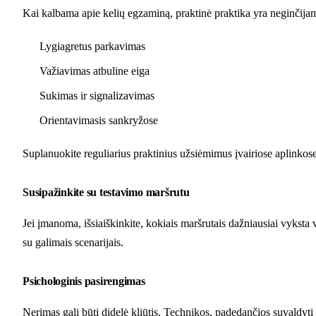
Kai kalbama apie kelių egzaminą, praktinė praktika yra neginčijam
Lygiagretus parkavimas
Važiavimas atbuline eiga
Sukimas ir signalizavimas
Orientavimasis sankryžose
Suplanuokite reguliarius praktinius užsiėmimus įvairiose aplinkose
Susipažinkite su testavimo maršrutu
Jei įmanoma, išsiaiškinkite, kokiais maršrutais dažniausiai vyksta 
su galimais scenarijais.
Psichologinis pasirengimas
Nerimas gali būti didelė kliūtis. Technikos, padedančios suvaldyti