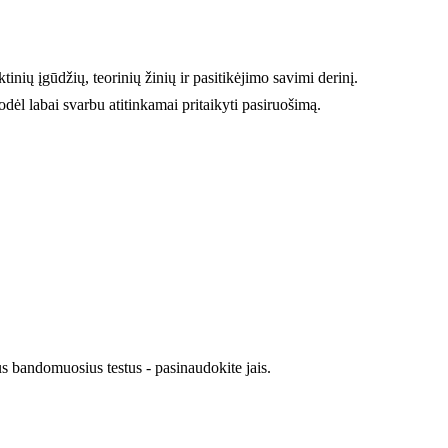
ių įgūdžių, teorinių žinių ir pasitikėjimo savimi derinį.
, todėl labai svarbu atitinkamai pritaikyti pasiruošimą.
us bandomuosius testus - pasinaudokite jais.