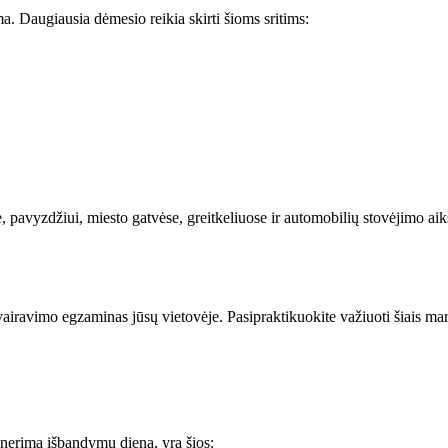
a. Daugiausia dėmesio reikia skirti šioms sritims:
, pavyzdžiui, miesto gatvėse, greitkeliuose ir automobilių stovėjimo aik
vairavimo egzaminas jūsų vietovėje. Pasipraktikuokite važiuoti šiais mar
 nerimą išbandymų dieną, yra šios: