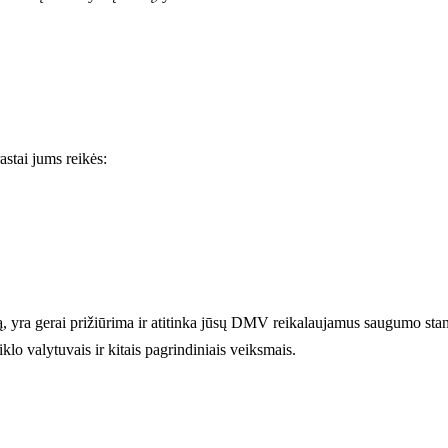
astai jums reikės:
ą, yra gerai prižiūrima ir atitinka jūsų DMV reikalaujamus saugumo stan
klo valytuvais ir kitais pagrindiniais veiksmais.