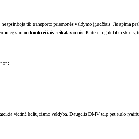
psiriboja tik transporto priemonės valdymo įgūdžiais. Jis apima praktin
iravimo egzamino
konkrečiais reikalavimais
. Kriterijai gali labai skirtis
noti:
pateikia vietinė kelių eismo valdyba. Daugelis DMV taip pat siūlo įvairi