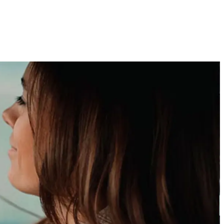
Technologijų naujienos, įrenginiai ir gidai
2026 M. RUGPJŪČIO 7 D.