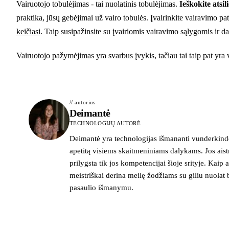
Vairuotojo tobulėjimas - tai nuolatinis tobulėjimas.
Ieškokite atsi
praktika, jūsų gebėjimai už vairo tobulės. Įvairinkite vairavimo pat
keičiasi
. Taip susipažinsite su įvairiomis vairavimo sąlygomis ir d
Vairuotojo pažymėjimas yra svarbus įvykis, tačiau tai taip pat yr
// autorius
Deimantė
TECHNOLOGIJŲ AUTORĖ
Deimantė yra technologijas išmananti vunderkindė
apetitą visiems skaitmeniniams dalykams. Jos ais
prilygsta tik jos kompetencijai šioje srityje. Kaip ai
meistriškai derina meilę žodžiams su giliu nuolat 
pasaulio išmanymu.