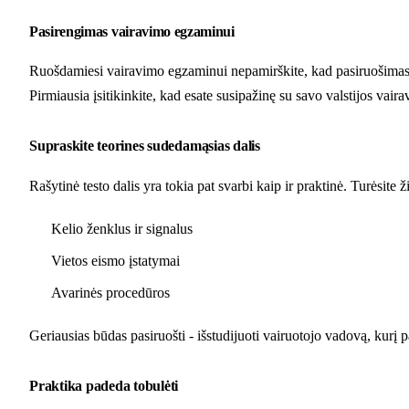
Pasirengimas vairavimo egzaminui
Ruošdamiesi vairavimo egzaminui nepamirškite, kad pasiruošimas nea
Pirmiausia įsitikinkite, kad esate susipažinę su savo valstijos va
Supraskite teorines sudedamąsias dalis
Rašytinė testo dalis yra tokia pat svarbi kaip ir praktinė. Turėsite ži
Kelio ženklus ir signalus
Vietos eismo įstatymai
Avarinės procedūros
Geriausias būdas pasiruošti - išstudijuoti vairuotojo vadovą, kurį 
Praktika padeda tobulėti