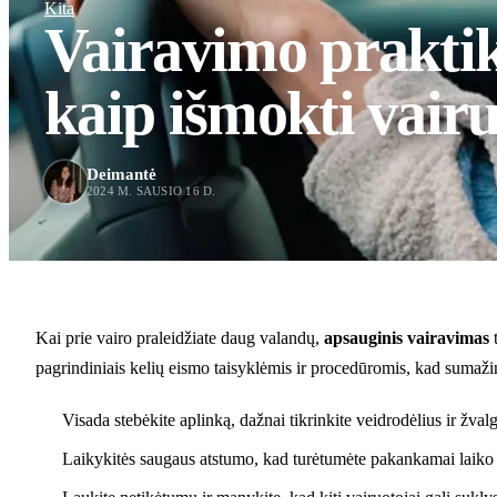
Kita
Vairavimo praktik
kaip išmokti vairu
Deimantė
2024 M. SAUSIO 16 D.
Kai prie vairo praleidžiate daug valandų,
apsauginis vairavimas
t
pagrindiniais kelių eismo taisyklėmis ir procedūromis, kad sumažin
Visada stebėkite aplinką, dažnai tikrinkite veidrodėlius ir žva
Laikykitės saugaus atstumo, kad turėtumėte pakankamai laiko 