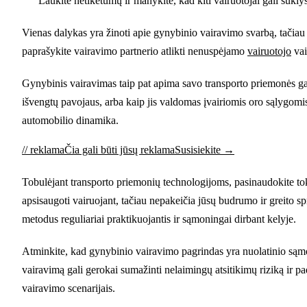
Laukite netikėtumų ir manykite, kad kiti vairuotojai gali sukl
Vienas dalykas yra žinoti apie gynybinio vairavimo svarbą, tačiau 
paprašykite vairavimo partnerio atlikti nenuspėjamo
vairuotojo
vai
Gynybinis vairavimas taip pat apima savo transporto priemonės galim
išvengtų pavojaus, arba kaip jis valdomas įvairiomis oro sąlygomis
automobilio dinamika.
// reklama
Čia gali būti jūsų reklama
Susisiekite →
Tobulėjant transporto priemonių technologijoms, pasinaudokite to
apsisaugoti vairuojant, tačiau nepakeičia jūsų budrumo ir greito 
metodus reguliariai praktikuojantis ir sąmoningai dirbant kelyje.
Atminkite, kad gynybinio vairavimo pagrindas yra nuolatinio sąmo
vairavimą gali gerokai sumažinti nelaimingų atsitikimų riziką ir pa
vairavimo scenarijais.