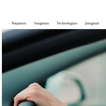
i
Blog
</>
Naujienos
Saugumas
Technologijos
Įrenginiai