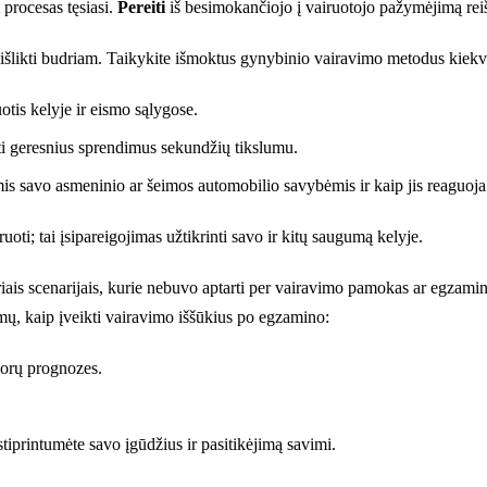
procesas tęsiasi.
Pereiti
iš besimokančiojo į vairuotojo pažymėjimą reišk
u išlikti budriam. Taikykite išmoktus gynybinio vairavimo metodus kiekvi
otis kelyje ir eismo sąlygose.
mti geresnius sprendimus sekundžių tikslumu.
mis savo asmeninio ar šeimos automobilio savybėmis ir kaip jis reaguoja
oti; tai įsipareigojimas užtikrinti savo ir kitų saugumą kelyje.
riais scenarijais, kurie nebuvo aptarti per vairavimo pamokas ar egzami
imų, kaip įveikti vairavimo iššūkius po egzamino:
 orų prognozes.
tiprintumėte savo įgūdžius ir pasitikėjimą savimi.