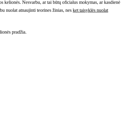
enos kelionės. Nesvarbu, ar tai būtų oficialus mokymas, ar kasdienė
bu nuolat atnaujinti teorines žinias, nes
ket taisyklės nuolat
lionės pradžia.