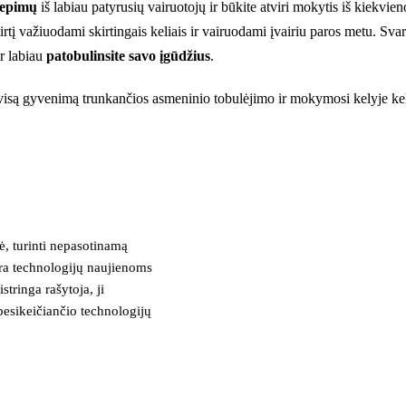
liepimų
iš labiau patyrusių vairuotojų ir būkite atviri mokytis iš kiekvi
irtį važiuodami skirtingais keliais ir vairuodami įvairiu paros metu. Svar
ar labiau
patobulinsite savo įgūdžius
.
a visą gyvenimą trunkančios asmeninio tobulėjimo ir mokymosi kelyje ke
, turinti nepasotinamą
tra technologijų naujienoms
stringa rašytoja, ji
besikeičiančio technologijų