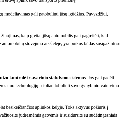
ami erdvę aplink savo transporto priemonę.
ygų modeliavimas gali patobulinti jūsų įgūdžius. Pavyzdžiui,
inojimas, kaip greitai jūsų automobilis gali pagreitėti, kad
 automobilių stovėjimo aikštelėje, yra puikus būdas susipažinti su
ruizo kontrolė ir avarinio stabdymo sistemos
. Jos gali padėti
ems nuo technologijų ir toliau tobulinti savo gynybinio vairavimo
t besikeičiančios aplinkos kelyje. Toks aktyvus požiūris į
važiuosite judresnėmis gatvėmis ir susidursite su sudėtingesniais