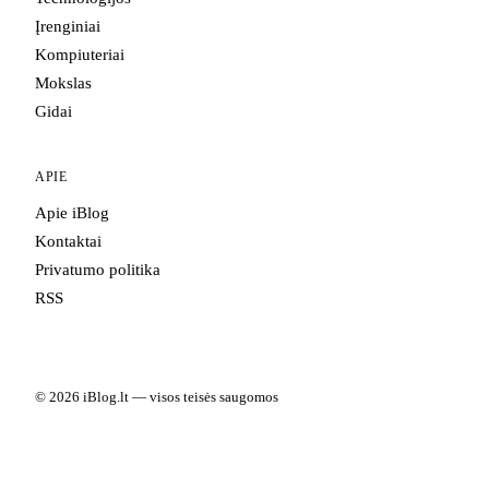
Įrenginiai
Kompiuteriai
Mokslas
Gidai
APIE
Apie iBlog
Kontaktai
Privatumo politika
RSS
© 2026 iBlog.lt — visos teisės saugomos
Portale skelbiama informacija yra informacinio pobūdžio. Kai kuriuose
straipsniuose gali būti partnerių nuorodų.