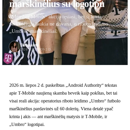
marškinėlius su logotipu
„Member Month“ akcija tęsiasi, bet šį kartą
perkančiųjų laukia ne dovana, o riboto leidimo
„Umbro“ marškinėliai.
Deimantė
2026 M. LIEPOS 2 D.
2026 m. liepos 2 d. paskelbtas „Android Authority“ tekstas
apie T-Mobile naujieną skamba beveik kaip pokštas, bet tai
visai reali akcija: operatorius riboto leidimo „Umbro“ futbolo
marškinėlius pardavinės už 60 dolerių. Viena detalė ypač
krinta į akis — ant marškinėlių matysis ir T-Mobile, ir
„Umbro“ logotipai.