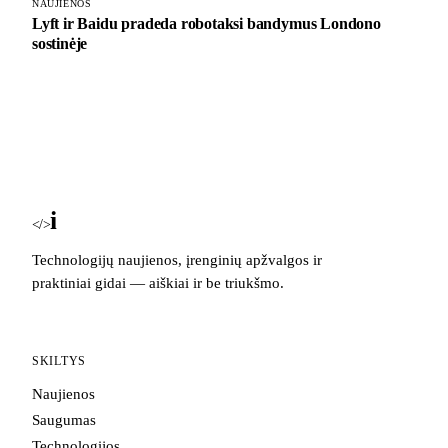
NAUJIENOS
Lyft ir Baidu pradeda robotaksi bandymus Londono
sostinėje
i
Blog
</>
Technologijų naujienos, įrenginių apžvalgos ir
praktiniai gidai — aiškiai ir be triukšmo.
SKILTYS
Naujienos
Saugumas
Technologijos