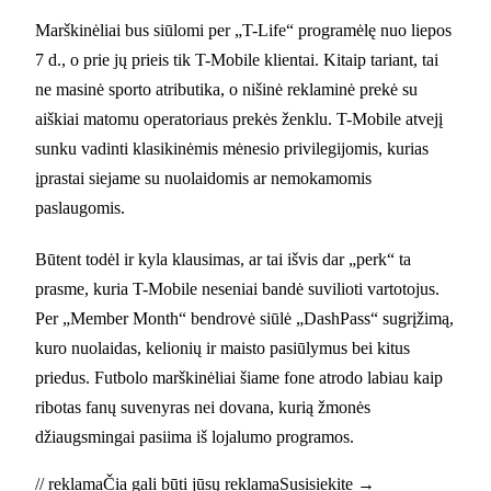
Marškinėliai bus siūlomi per „T-Life“ programėlę nuo liepos
7 d., o prie jų prieis tik T-Mobile klientai. Kitaip tariant, tai
ne masinė sporto atributika, o nišinė reklaminė prekė su
aiškiai matomu operatoriaus prekės ženklu. T-Mobile atvejį
sunku vadinti klasikinėmis mėnesio privilegijomis, kurias
įprastai siejame su nuolaidomis ar nemokamomis
paslaugomis.
Būtent todėl ir kyla klausimas, ar tai išvis dar „perk“ ta
prasme, kuria T-Mobile neseniai bandė suvilioti vartotojus.
Per „Member Month“ bendrovė siūlė „DashPass“ sugrįžimą,
kuro nuolaidas, kelionių ir maisto pasiūlymus bei kitus
priedus. Futbolo marškinėliai šiame fone atrodo labiau kaip
ribotas fanų suvenyras nei dovana, kurią žmonės
džiaugsmingai pasiima iš lojalumo programos.
// reklama
Čia gali būti jūsų reklama
Susisiekite →