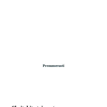
>_ naujienlaiškis
Technologijų naujienos į pašto dėžutę
Svarbiausios savaitės žinios apie saugumą, įrenginius ir
technologijas. Be šlamšto.
Prenumeruoti