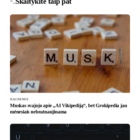
Skaitykite taip pat
>_
NAUJIENOS
Muskas svajojo apie „AI Vikipediją“, bet Grokipedia jau
mėnesiais nebeatnaujinama