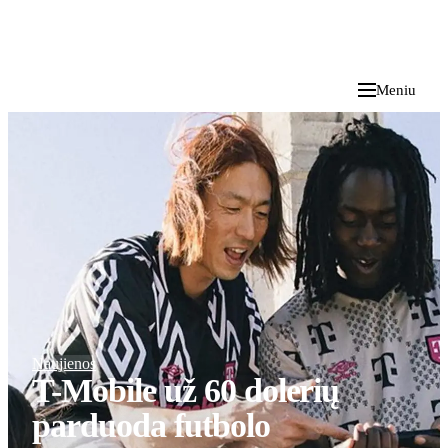
i
Blog
</>
2026 M. RUGPJŪČIO 9 D.
Meniu
Naujienos
T-Mobile už 60 dolerių
parduoda futbolo