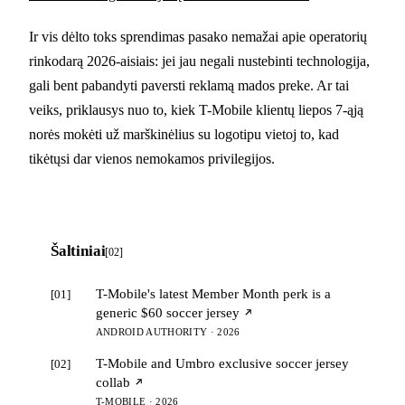
Ir vis dėlto toks sprendimas pasako nemažai apie operatorių
rinkodarą 2026-aisiais: jei jau negali nustebinti technologija,
gali bent pabandyti paversti reklamą mados preke. Ar tai
veiks, priklausys nuo to, kiek T-Mobile klientų liepos 7-ąją
norės mokėti už marškinėlius su logotipu vietoj to, kad
tikėtųsi dar vienos nemokamos privilegijos.
Šaltiniai
[02]
T-Mobile's latest Member Month perk is a
[01]
generic $60 soccer jersey
ANDROID AUTHORITY · 2026
T-Mobile and Umbro exclusive soccer jersey
[02]
collab
T-MOBILE · 2026