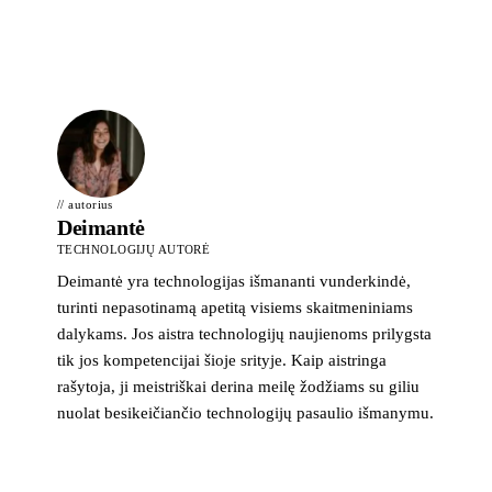
// autorius
Deimantė
TECHNOLOGIJŲ AUTORĖ
Deimantė yra technologijas išmananti vunderkindė,
turinti nepasotinamą apetitą visiems skaitmeniniams
dalykams. Jos aistra technologijų naujienoms prilygsta
tik jos kompetencijai šioje srityje. Kaip aistringa
rašytoja, ji meistriškai derina meilę žodžiams su giliu
nuolat besikeičiančio technologijų pasaulio išmanymu.