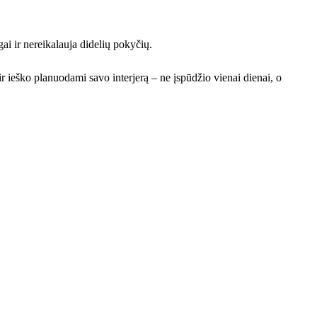
ai ir nereikalauja didelių pokyčių.
 ir ieško planuodami savo interjerą – ne įspūdžio vienai dienai, o