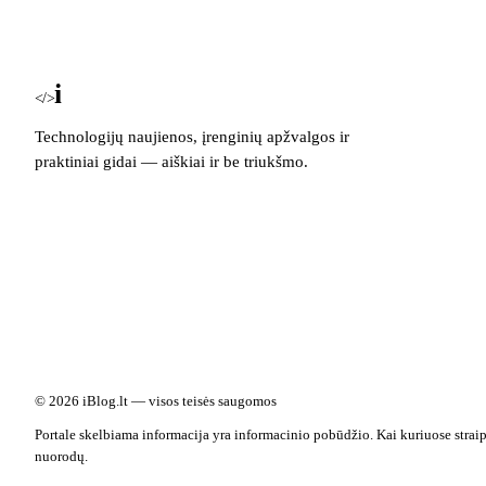
i
Blog
</>
Technologijų naujienos, įrenginių apžvalgos ir
praktiniai gidai — aiškiai ir be triukšmo.
© 2026 iBlog.lt — visos teisės saugomos
Portale skelbiama informacija yra informacinio pobūdžio. Kai kuriuose straip
nuorodų.