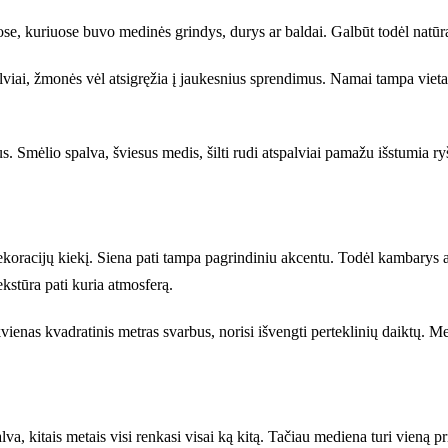
se, kuriuose buvo medinės grindys, durys ar baldai. Galbūt todėl natūra
alviai, žmonės vėl atsigręžia į jaukesnius sprendimus. Namai tampa vieta,
nus. Smėlio spalva, šviesus medis, šilti rudi atspalviai pamažu išstumia
ekoracijų kiekį. Siena pati tampa pagrindiniu akcentu. Todėl kambarys a
kstūra pati kuria atmosferą.
enas kvadratinis metras svarbus, norisi išvengti perteklinių daiktų. M
lva, kitais metais visi renkasi visai ką kitą. Tačiau mediena turi vieną p