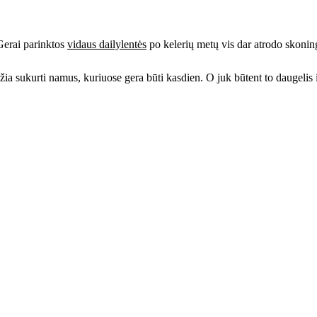
 Gerai parinktos
vidaus dailylentės
po kelerių metų vis dar atrodo skoning
leidžia sukurti namus, kuriuose gera būti kasdien. O juk būtent to daugelis