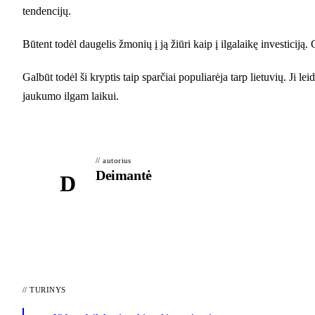
tendencijų.
Būtent todėl daugelis žmonių į ją žiūri kaip į ilgalaikę investiciją.
Galbūt todėl ši kryptis taip sparčiai populiarėja tarp lietuvių. Ji 
jaukumo ilgam laikui.
// autorius
Deimantė
D
//
TURINYS