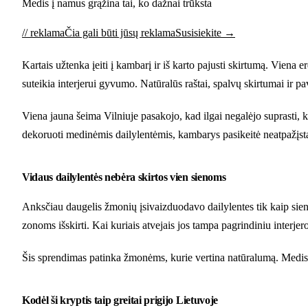
Medis į namus grąžina tai, ko dažnai trūksta
// reklama
Čia gali būti jūsų reklama
Susisiekite →
Kartais užtenka įeiti į kambarį ir iš karto pajusti skirtumą. Viena e
suteikia interjerui gyvumo. Natūralūs raštai, spalvų skirtumai ir pa
Viena jauna šeima Vilniuje pasakojo, kad ilgai negalėjo suprasti, 
dekoruoti medinėmis dailylentėmis, kambarys pasikeitė neatpažįsta
Vidaus dailylentės nebėra skirtos vien sienoms
Anksčiau daugelis žmonių įsivaizduodavo dailylentes tik kaip sie
zonoms išskirti. Kai kuriais atvejais jos tampa pagrindiniu interjer
Šis sprendimas patinka žmonėms, kurie vertina natūralumą. Medis n
Kodėl ši kryptis taip greitai prigijo Lietuvoje