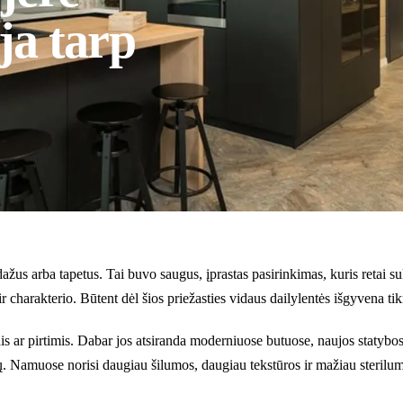
ja tarp
ažus arba tapetus. Tai buvo saugus, įprastas pasirinkimas, kuris retai 
charakterio. Būtent dėl šios priežasties vidaus dailylentės išgyvena tik
s ar pirtimis. Dabar jos atsiranda moderniuose butuose, naujos statybos
ų. Namuose norisi daugiau šilumos, daugiau tekstūros ir mažiau sterilu