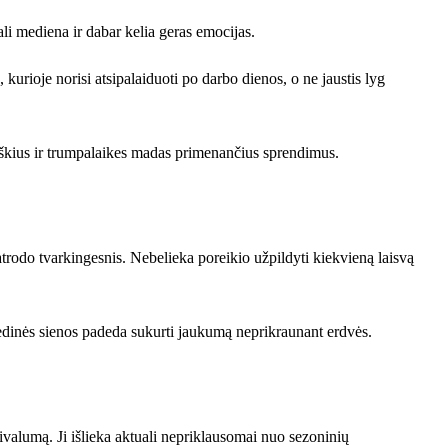
li mediena ir dabar kelia geras emocijas.
 kurioje norisi atsipalaiduoti po darbo dienos, o ne jaustis lyg
 ryškius ir trumpalaikes madas primenančius sprendimus.
trodo tvarkingesnis. Nebelieka poreikio užpildyti kiekvieną laisvą
edinės sienos padeda sukurti jaukumą neprikraunant erdvės.
rivalumą. Ji išlieka aktuali nepriklausomai nuo sezoninių