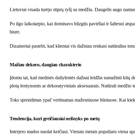
Lietuviai visada turėjo stiprų ryšį su medžiu. Daugelis augo namuo
Po ilgo laikotarpio, kai dominavo blizgūs paviršiai ir šaltesni atsp
biure.
Dizaineriai pastebi, kad klientai vis dažniau renkasi natūralius to
Mažiau dekoro, daugiau charakterio
Įdomu tai, kad medinės dailylentės dažnai leidžia sumažinti kitų d
plotą lentynomis ar dekoratyviniais aksesuarais. Natūrali medžio te
Toks sprendimas ypač vertinamas mažesniuose būstuose. Kai kiekvi
Tendencija, kuri greičiausiai neišnyks po metų
Interjero mados nuolat keičiasi. Vienais metais populiaru viena spa