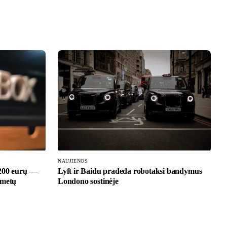
NAUJIENOS
 200 eurų —
Lyft ir Baidu pradeda robotaksi bandymus
 metų
Londono sostinėje