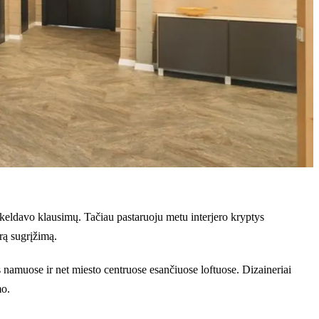
sukeldavo klausimų. Tačiau pastaruoju metu interjero kryptys
rą sugrįžimą.
 namuose ir net miesto centruose esančiuose loftuose. Dizaineriai
mo.