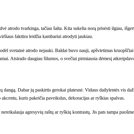
rdvė atrodo tvarkinga, tačiau šalta. Kita sukelia norą prisėsti ilgiau, išg
viršiaus faktūra leidžia kambariui atrodyti jaukiau.
kodėl svetainė atrodo nejauki. Baldai buvo nauji, apšvietimas kruopščia
mai. Atsirado daugiau šilumos, o svečiai pirmiausia dėmesį atkreipdavo 
nų dangą. Dabar jų paskirtis gerokai platesnė. Vidaus dailylentės vis 
o akcentu, kuris pakeičia paveikslus, dekoracijas ar ryškias spalvas.
ereikalauja agresyvių raštų ar ryškių kontrastų. Jis pats tampa puošme