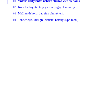
Vidaus dailylentės nebėra skirtos vien sienoms
01
Kodėl ši kryptis taip greitai prigijo Lietuvoje
02
Mažiau dekoro, daugiau charakterio
03
Tendencija, kuri greičiausiai neišnyks po metų
04
>_ naujienlaiškis
Technologijų naujienos į pašto dė
Svarbiausios savaitės žinios apie saugumą, įrenginius ir
technologijas. Be šlamšto.