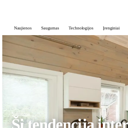
i
Blog
</>
Naujienos
Saugumas
Technologijos
Įrenginiai
Naujienos
Ši tendencija inte