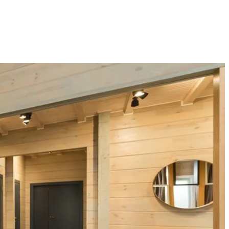
Technologijų naujienos, įrenginiai ir gidai
2026 M. RUGPJŪČIO 7 D.