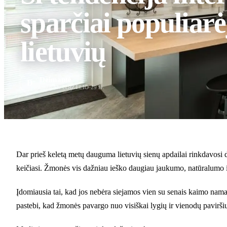
sparčiai populiarė
lietuvių
Deimantė
D
2026 M. BIRŽELIO 29 D.
Dar prieš keletą metų dauguma lietuvių sienų apdailai rinkdavosi d
keičiasi. Žmonės vis dažniau ieško daugiau jaukumo, natūralumo ir 
Įdomiausia tai, kad jos nebėra siejamos vien su senais kaimo namai
pastebi, kad žmonės pavargo nuo visiškai lygių ir vienodų pavirši