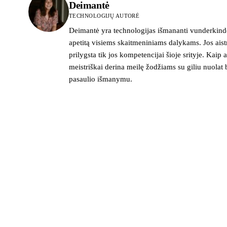
Deimantė
TECHNOLOGIJŲ AUTORĖ
Deimantė yra technologijas išmananti vunderkindė
apetitą visiems skaitmeniniams dalykams. Jos ais
prilygsta tik jos kompetencijai šioje srityje. Kaip ai
meistriškai derina meilę žodžiams su giliu nuolat 
pasaulio išmanymu.
>_ naujienlaiškis
Technologijų naujienos į pašto dė
Svarbiausios savaitės žinios apie saugumą, įrenginius ir
technologijas. Be šlamšto.