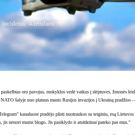
 incidentu skleisdami
s paskelbtas oro pavojus, mokyklos vedė vaikus į slėptuves, žmonės leid
r NATO šalyje nuo plataus masto Rusijos invazijos į Ukrainą pradžios — 
elegram" kanaluose pradėjo plisti nuotraukos su teiginiu, esą Lietuvos m
, jis nenori mums blogo. Jis pasiklydo ir atsitiktinai pateko pas mus."