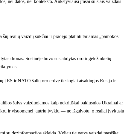
, nei datos, nei konteksto. Ankstyviausi įrašai su šiais vaizdais
a šių realių vaizdų sukčiai ir pradėjo platinti tariamas „pamokos"
tatytas dronas. Sostinėje buvo sustabdytas oro ir geležinkelių
trikdymas.
 į ES ir NATO šalių oro erdvę tiesiogiai atsakingos Rusija ir
ltijos šalys vaizduojamos kaip nekritiškai paklusnios Ukrainai ar
u ir visuomenei jautriu įvykiu — ne išgalvotu, o realiai įvykusiu
ami su dezinformacijos sklaida. Vėliau tie patys vaizdai masiškai