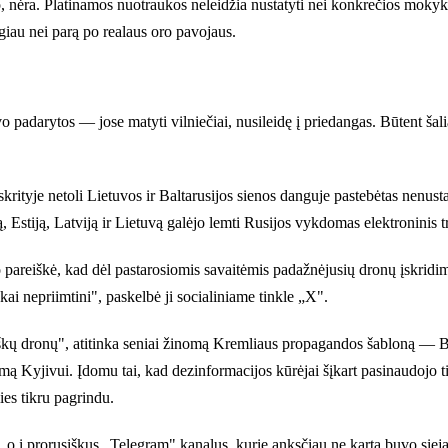
nėra. Platinamos nuotraukos neleidžia nustatyti nei konkrečios mokyklos
au nei parą po realaus oro pavojaus.
 padarytos — jose matyti vilniečiai, nusileidę į priedangas. Būtent šali
apskrityje netoli Lietuvos ir Baltarusijos sienos danguje pastebėtas nenus
 Estiją, Latviją ir Lietuvą galėjo lemti Rusijos vykdomas elektroninis 
areiškė, kad dėl pastarosiomis savaitėmis padažnėjusių dronų įskridimų
kai nepriimtini", paskelbė ji socialiniame tinkle „X".
iškų dronų", atitinka seniai žinomą Kremliaus propagandos šabloną — Ba
yjivui. Įdomu tai, kad dezinformacijos kūrėjai šįkart pasinaudojo tikr
ies tikru pagrindu.
ą, o į prorusiškus „Telegram" kanalus, kurie anksčiau ne kartą buvo siej