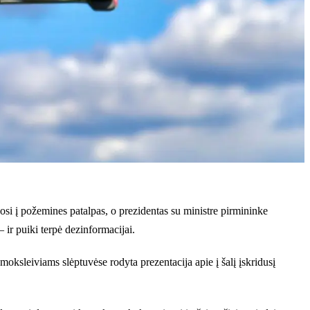
osi į požemines patalpas, o prezidentas su ministre pirmininke
ir puiki terpė dezinformacijai.
oksleiviams slėptuvėse rodyta prezentacija apie į šalį įskridusį