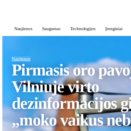
i
Blog
</>
Naujienos
Saugumas
Technologijos
Įrenginiai
Naujienos
Pirmasis oro pavo
Vilniuje virto
dezinformacijos g
„moko vaikus nebi