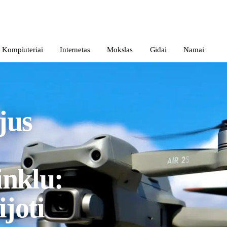
Kompiuteriai
Internetas
Mokslas
Gidai
Namai
jus
inklu:
joti