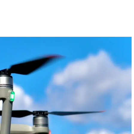
Technologijų naujienos, įrenginiai ir gidai
2026 M. RUGPJŪČIO 7 D.