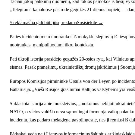
Tačiau jokių patikimų duomenų, kad tokios pamokos iš tiesų vyko, 
„Telegram" kanaluose pasirodė gegužės 21 dienos popietę — daugi
// reklama
Čia gali būti jūsų reklama
Susisiekite →
Paties incidento metu nuotraukos iš mokyklų slėptuvių iš tiesų buvo
nuotraukas, manipuliuodami tikru kontekstu.
Pati tikroji istorija prasidėjo gegužės 20-osios rytą, kai Vilniaus 
eismas. Pasak pranešimų, ukrainietiškų dronų įskridimus į Suomiją,
Europos Komisijos pirmininkė Ursula von der Leyen po incidento p
Baltarusija. „Vieši Rusijos grasinimai Baltijos valstybėms yra visiš
Suklastota istorija apie moksleivius, „mokomus nebijoti ukrainiet
NATO, o vietos valdžia neva sąmoningai formuoja vaikų palankumą K
incidentu, kas padaro melagieną pavojingesnę, nes ji remiasi iš dal
Pėdsakai veda ne į Lietuvos informacinius šaltinius ar žiniasklaid