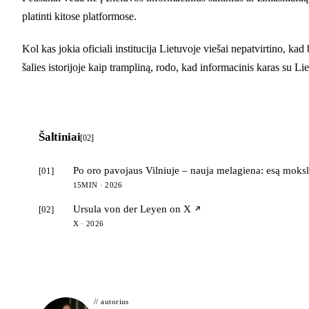
platinti kitose platformose.
Kol kas jokia oficiali institucija Lietuvoje viešai nepatvirtino, k
šalies istorijoje kaip trampliną, rodo, kad informacinis karas su Liet
Šaltiniai
[02]
Po oro pavojaus Vilniuje – nauja melagiena: esą moksl
[01]
15MIN · 2026
Ursula von der Leyen on X
[02]
X · 2026
// autorius