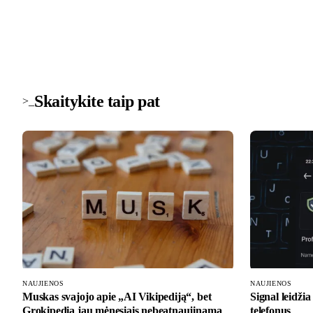
Skaitykite taip pat
>_
NAUJIENOS
NAUJIENOS
Muskas svajojo apie „AI Vikipediją“, bet
Signal leidžia
Grokipedia jau mėnesiais nebeatnaujinama
telefonus