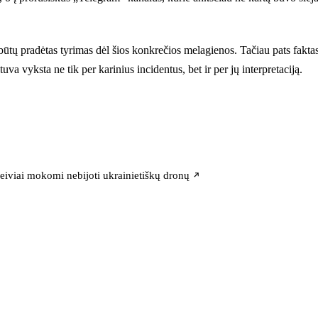
ad būtų pradėtas tyrimas dėl šios konkrečios melagienos. Tačiau pats fak
uva vyksta ne tik per karinius incidentus, bet ir per jų interpretaciją.
eiviai mokomi nebijoti ukrainietiškų dronų