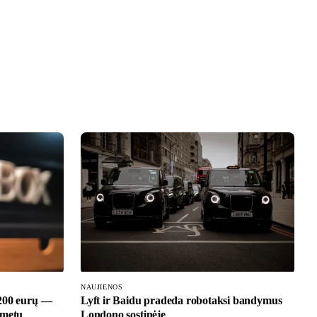
NAUJIENOS
 200 eurų —
Lyft ir Baidu pradeda robotaksi bandymus
 metų
Londono sostinėje