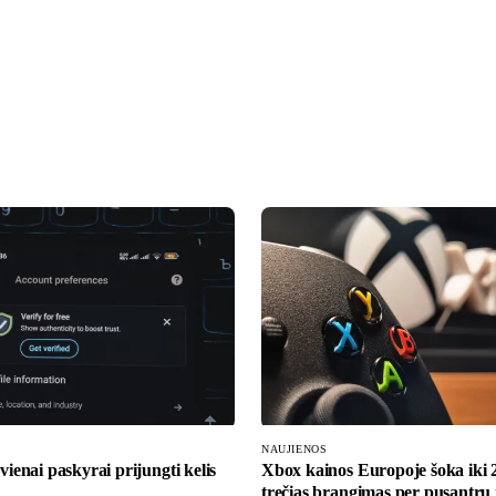
NAUJIENOS
 vienai paskyrai prijungti kelis
Xbox kainos Europoje šoka iki
trečias brangimas per pusantrų