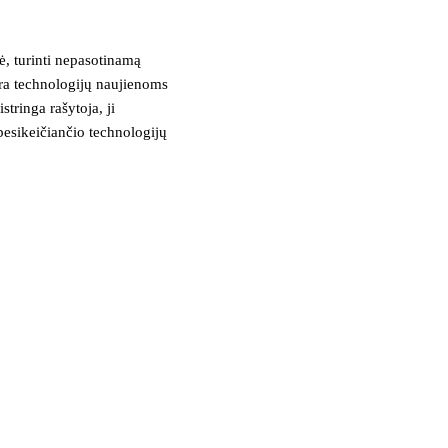
, turinti nepasotinamą
tra technologijų naujienoms
stringa rašytoja, ji
besikeičiančio technologijų
žutę