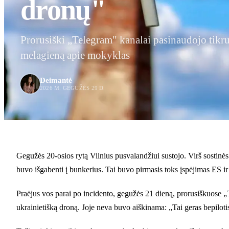
dronų"
Prorusiški „Telegram" kanalai pasinaudojo tikru
melagieną apie mokyklas
Deimantė
2026 M. GEGUŽĖS 29 D.
Gegužės 20-osios rytą Vilnius pusvalandžiui sustojo. Virš sostinė
buvo išgabenti į bunkerius. Tai buvo pirmasis toks įspėjimas ES i
Praėjus vos parai po incidento, gegužės 21 dieną, prorusiškuose „T
ukrainietišką droną. Joje neva buvo aiškinama: „Tai geras bepilotis