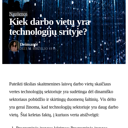
Naujienos
Kiek darbo vietų yra
technologijų srityje?
Deimantė
2023 M. BIRŽELIO 19 D.
Pateikti tikslias skaitmenines laisvų darbo vietų skaičiaus
vertes technologijų sektoriuje yra sudėtinga dėl dinamiško
sektoriaus pobūdžio ir skirtingų duomenų šaltinių. Vis dėlto
yra gerai žinoma, kad technologijų sektoriuje yra daug darbo
vietų. Štai keletas faktų, į kuriuos verta atsižvelgti: