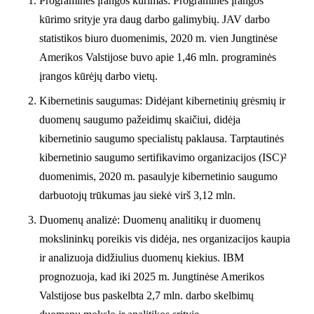
Programinės įrangos kūrimas: Programinės įrangos
kūrimo srityje yra daug darbo galimybių. JAV darbo
statistikos biuro duomenimis, 2020 m. vien Jungtinėse
Amerikos Valstijose buvo apie 1,46 mln. programinės
įrangos kūrėjų darbo vietų.
Kibernetinis saugumas: Didėjant kibernetinių grėsmių ir
duomenų saugumo pažeidimų skaičiui, didėja
kibernetinio saugumo specialistų paklausa. Tarptautinės
kibernetinio saugumo sertifikavimo organizacijos (ISC)²
duomenimis, 2020 m. pasaulyje kibernetinio saugumo
darbuotojų trūkumas jau siekė virš 3,12 mln.
Duomenų analizė: Duomenų analitikų ir duomenų
mokslininkų poreikis vis didėja, nes organizacijos kaupia
ir analizuoja didžiulius duomenų kiekius. IBM
prognozuoja, kad iki 2025 m. Jungtinėse Amerikos
Valstijose bus paskelbta 2,7 mln. darbo skelbimų