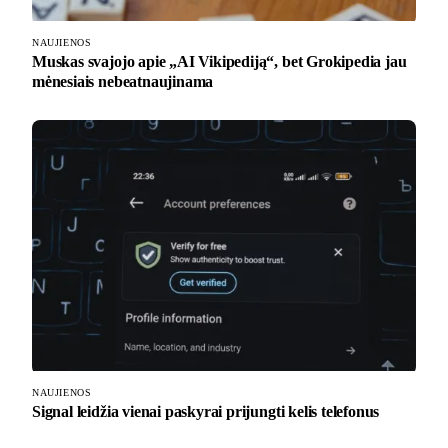
NAUJIENOS
Muskas svajojo apie „AI Vikipediją“, bet Grokipedia jau
mėnesiais nebeatnaujinama
NAUJIENOS
Signal leidžia vienai paskyrai prijungti kelis telefonus