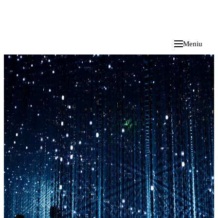
i
Blog
</>
2026 M. RUGPJŪČIO 7 D.
Meniu