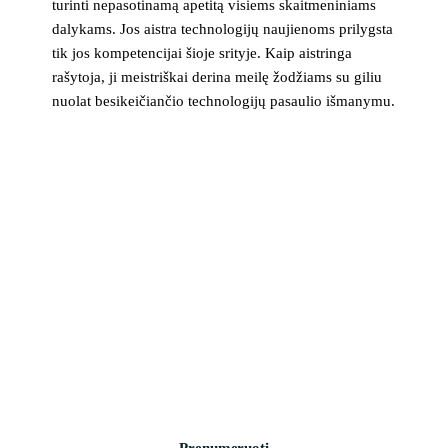
turinti nepasotinamą apetitą visiems skaitmeniniams
dalykams. Jos aistra technologijų naujienoms prilygsta
tik jos kompetencijai šioje srityje. Kaip aistringa
rašytoja, ji meistriškai derina meilę žodžiams su giliu
nuolat besikeičiančio technologijų pasaulio išmanymu.
>_ naujienlaiškis
Technologijų naujienos į pašto dėžutę
Svarbiausios savaitės žinios apie saugumą, įrenginius ir
technologijas. Be šlamšto.
Prenumeruoti