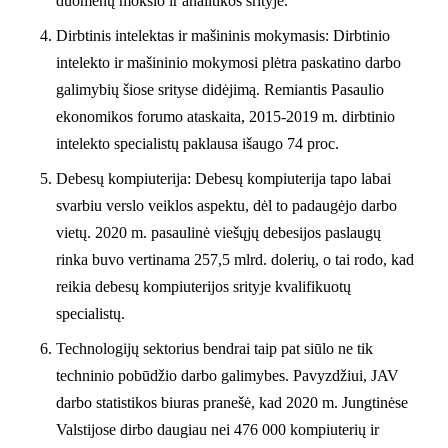
duomenų mokslo ir analitikos srityje.
Dirbtinis intelektas ir mašininis mokymasis: Dirbtinio
intelekto ir mašininio mokymosi plėtra paskatino darbo
galimybių šiose srityse didėjimą. Remiantis Pasaulio
ekonomikos forumo ataskaita, 2015-2019 m. dirbtinio
intelekto specialistų paklausa išaugo 74 proc.
Debesų kompiuterija: Debesų kompiuterija tapo labai
svarbiu verslo veiklos aspektu, dėl to padaugėjo darbo
vietų. 2020 m. pasaulinė viešųjų debesijos paslaugų
rinka buvo vertinama 257,5 mlrd. dolerių, o tai rodo, kad
reikia debesų kompiuterijos srityje kvalifikuotų
specialistų.
Technologijų sektorius bendrai taip pat siūlo ne tik
techninio pobūdžio darbo galimybes. Pavyzdžiui, JAV
darbo statistikos biuras pranešė, kad 2020 m. Jungtinėse
Valstijose dirbo daugiau nei 476 000 kompiuterių ir