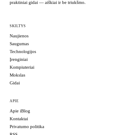
praktiniai gidai — aiškiai ir be triukšmo.
SKILTYS
Naujienos
Saugumas
Technologijos
Įrenginiai
Kompiuteriai
Mokslas
Gidai
APIE
Apie iBlog
Kontaktai
Privatumo politika
RSS