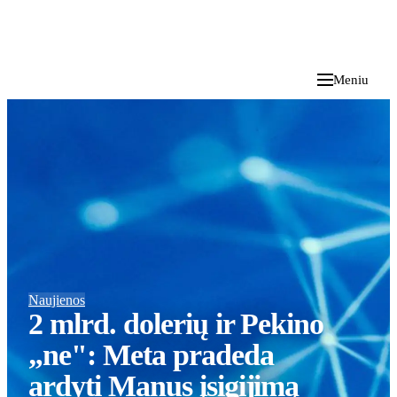
i
Blog
</>
2026 M. RUGPJŪČIO 6 D.
Meniu
Naujienos
2 mlrd. dolerių ir Pekino
„ne": Meta pradeda
ardyti Manus įsigijimą