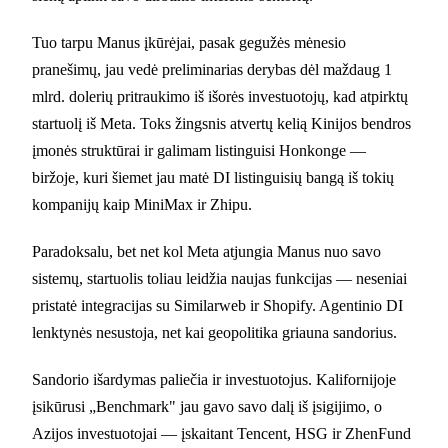
Tuo tarpu Manus įkūrėjai, pasak gegužės mėnesio
pranešimų, jau vedė preliminarias derybas dėl maždaug 1
mlrd. dolerių pritraukimo iš išorės investuotojų, kad atpirktų
startuolį iš Meta. Toks žingsnis atvertų kelią Kinijos bendros
įmonės struktūrai ir galimam listinguisi Honkonge —
biržoje, kuri šiemet jau matė DI listinguisių bangą iš tokių
kompanijų kaip MiniMax ir Zhipu.
Paradoksalu, bet net kol Meta atjungia Manus nuo savo
sistemų, startuolis toliau leidžia naujas funkcijas — neseniai
pristatė integracijas su Similarweb ir Shopify. Agentinio DI
lenktynės nesustoja, net kai geopolitika griauna sandorius.
Sandorio išardymas paliečia ir investuotojus. Kalifornijoje
įsikūrusi „Benchmark" jau gavo savo dalį iš įsigijimo, o
Azijos investuotojai — įskaitant Tencent, HSG ir ZhenFund