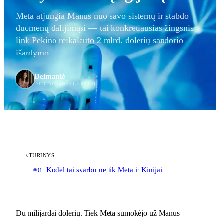
Meta atjungia Manus nuo savo sistemų ir stabdo
duomenų dalijimąsi — tai konkretiausias žingsnis
link Pekino reikalauto 2 mlrd. dolerių sandorio
išardymo.
Deimantė
2026 M. BIRŽELIO 14 D.
//
TURINYS
Kodėl tai svarbu ne tik Meta ir Kinijai
#01
Du milijardai dolerių. Tiek Meta sumokėjo už Manus —