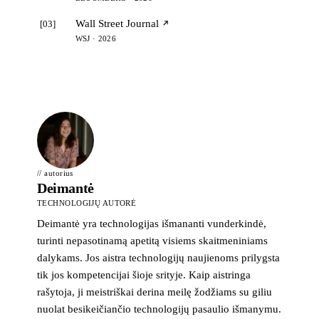
Wall Street Journal
[03]
WSJ · 2026
// autorius
Deimantė
TECHNOLOGIJŲ AUTORĖ
Deimantė yra technologijas išmananti vunderkindė,
turinti nepasotinamą apetitą visiems skaitmeniniams
dalykams. Jos aistra technologijų naujienoms prilygsta
tik jos kompetencijai šioje srityje. Kaip aistringa
rašytoja, ji meistriškai derina meilę žodžiams su giliu
nuolat besikeičiančio technologijų pasaulio išmanymu.