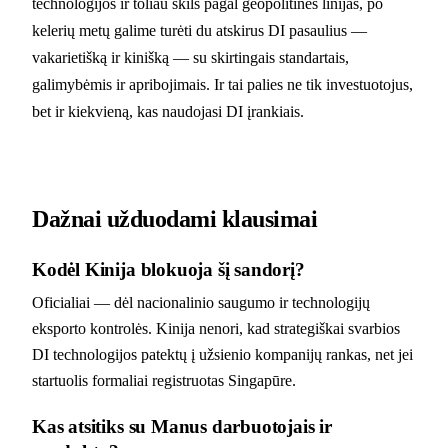
technologijos ir toliau skils pagal geopolitines linijas, po
kelerių metų galime turėti du atskirus DI pasaulius —
vakarietišką ir kinišką — su skirtingais standartais,
galimybėmis ir apribojimais. Ir tai palies ne tik investuotojus,
bet ir kiekvieną, kas naudojasi DI įrankiais.
Dažnai užduodami klausimai
Kodėl Kinija blokuoja šį sandorį?
Oficialiai — dėl nacionalinio saugumo ir technologijų
eksporto kontrolės. Kinija nenori, kad strategiškai svarbios
DI technologijos patektų į užsienio kompanijų rankas, net jei
startuolis formaliai registruotas Singapūre.
Kas atsitiks su Manus darbuotojais ir