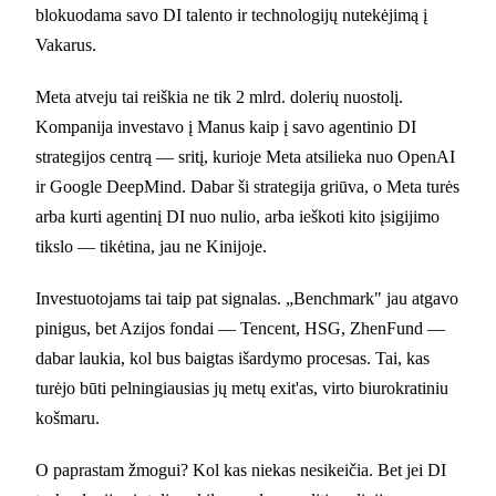
blokuodama savo DI talento ir technologijų nutekėjimą į
Vakarus.
Meta atveju tai reiškia ne tik 2 mlrd. dolerių nuostolį.
Kompanija investavo į Manus kaip į savo agentinio DI
strategijos centrą — sritį, kurioje Meta atsilieka nuo OpenAI
ir Google DeepMind. Dabar ši strategija griūva, o Meta turės
arba kurti agentinį DI nuo nulio, arba ieškoti kito įsigijimo
tikslo — tikėtina, jau ne Kinijoje.
Investuotojams tai taip pat signalas. „Benchmark" jau atgavo
pinigus, bet Azijos fondai — Tencent, HSG, ZhenFund —
dabar laukia, kol bus baigtas išardymo procesas. Tai, kas
turėjo būti pelningiausias jų metų exit'as, virto biurokratiniu
košmaru.
O paprastam žmogui? Kol kas niekas nesikeičia. Bet jei DI