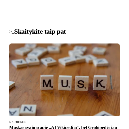
Skaitykite taip pat
>_
NAUJIENOS
Muskas svajojo apie „AI Vikipediją“, bet Grokipedia jau