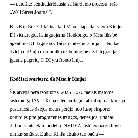
— pareiškė bendradarbiausią su išardymo procesu, rašo
„Wall Street Journal".
Kas iš to išeis? Tikėtina, kad Manus taps dar vienu Kinijos
DI vienaragiu, listinguojamu Honkonge, o Meta liks be
agentinio DI flagmano. Tačiau didesnė istorija — tai, kad
dviejų didžiųjų ekonomikų technologinė dezintegracija
įgauna pagreitį. Ir DI yra fronto linija.
Kodėl tai svarbu ne tik Meta ir Kinijai
Šis atvejis nėra izoliuotas. 2025–2026 metais matome
sistemingą JAV ir Kinijos technologinį atsiribojimą, kuris per
pastaruosius dvejus metus perėjo nuo lustų eksporto
kontrolės prie programinės įrangos, debesijos ir dabar —
dirbtinio intelekto modelių. NVIDIA lustų embargo buvo
pirmas smūgis. Dabar Kinija atsako tuo pačiu —