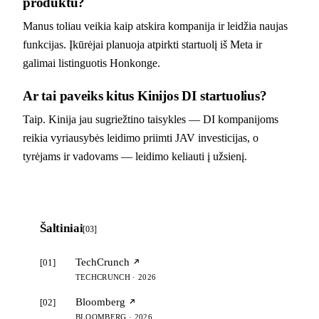
produktu?
Manus toliau veikia kaip atskira kompanija ir leidžia naujas
funkcijas. Įkūrėjai planuoja atpirkti startuolį iš Meta ir
galimai listinguotis Honkonge.
Ar tai paveiks kitus Kinijos DI startuolius?
Taip. Kinija jau sugriežtino taisykles — DI kompanijoms
reikia vyriausybės leidimo priimti JAV investicijas, o
tyrėjams ir vadovams — leidimo keliauti į užsienį.
Šaltiniai
[03]
TechCrunch
[01]
TECHCRUNCH · 2026
Bloomberg
[02]
BLOOMBERG · 2026