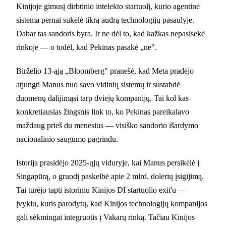
Kinijoje gimusį dirbtinio intelekto startuolį, kurio agentinė
sistema pernai sukėlė tikrą audrą technologijų pasaulyje.
Dabar tas sandoris byra. Ir ne dėl to, kad kažkas nepasisekė
rinkoje — o todėl, kad Pekinas pasakė „ne".
Birželio 13-ąją „Bloomberg" pranešė, kad Meta pradėjo
atjungti Manus nuo savo vidinių sistemų ir sustabdė
duomenų dalijimąsi tarp dviejų kompanijų. Tai kol kas
konkretiausias žingsnis link to, ko Pekinas pareikalavo
maždaug prieš du mėnesius — visiško sandorio išardymo
nacionalinio saugumo pagrindu.
Istorija prasidėjo 2025-ųjų viduryje, kai Manus persikėlė į
Singapūrą, o gruodį paskelbė apie 2 mlrd. dolerių įsigijimą.
Tai turėjo tapti istoriniu Kinijos DI startuolio exit'u —
įvykiu, kuris parodytų, kad Kinijos technologijų kompanijos
gali sėkmingai integruotis į Vakarų rinką. Tačiau Kinijos