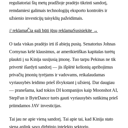
reguliatoriai šių metų pradžioje pradėjo tikrinti sandorį,
remdamiesi galimais technologijų eksporto kontrolės ir
užsienio investicijų taisyklių pažeidimais.
// reklama
Čia gali būti jūsų reklama
Susisiekite →
O tada viskas pradėjo irti iš abiejų pusių. Senatorius Johnas
Cornynas kėlė klausimus, ar amerikietiškas kapitalas turėtų
plaukti į su Kinija susijusią įmonę. Tuo tarpu Pekinas ne tik
privertė išardyti sandorį — jis išplėtė kelionių apribojimus
privačių įmonių tyrėjams ir vadovams, reikalaudamas
vyriausybės leidimo prieš išvykstant į užsienį. Dar daugiau
— pranešama, kad tokios DI kompanijos kaip Moonshot AI,
StepFun ir ByteDance turės gauti vyriausybės sutikimą prieš
priimdamos JAV investicijas.
Tai jau ne apie vieną sandorį. Tai apie tai, kad Kinija stato
sieną aplink savo dirbtinio intelekto sektorių.