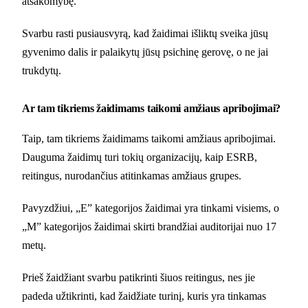
atsakomybę.
Svarbu rasti pusiausvyrą, kad žaidimai išliktų sveika jūsų
gyvenimo dalis ir palaikytų jūsų psichinę gerovę, o ne jai
trukdytų.
Ar tam tikriems žaidimams taikomi amžiaus apribojimai?
Taip, tam tikriems žaidimams taikomi amžiaus apribojimai.
Dauguma žaidimų turi tokių organizacijų, kaip ESRB,
reitingus, nurodančius atitinkamas amžiaus grupes.
Pavyzdžiui, „E” kategorijos žaidimai yra tinkami visiems, o
„M” kategorijos žaidimai skirti brandžiai auditorijai nuo 17
metų.
Prieš žaidžiant svarbu patikrinti šiuos reitingus, nes jie
padeda užtikrinti, kad žaidžiate turinį, kuris yra tinkamas