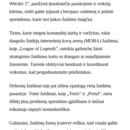
Witcher 3”, pasižymi įtraukiančiu pasakojimu ir veikėjų
kūrimu, todėl galite įsijausti į herojaus vaidmenį ir priimti
sprendimus, kurie turi įtakos žaidimo baigčiai.
Tiems, kurie mėgsta komandinį darbą ir varžybas, tokie
daugelio žaidėjų internetinių kovų arenų (MOBA) žaidimai,
kaip „League of Legends”, suteikia galimybę žaisti
strateginius žaidimus kartu su draugais ar nepažįstamais
žmonėmis. Turėsite efektyviai bendrauti ir koordinuoti
veiksmus, kad pergudrautumėte priešininkus.
Dėlionių žaidimai taip pat užima ypatingą vietą žaidimų
pasaulyje. Tokie žaidimai, kaip „Tetris” ir „Portal”, meta
iššūkį jūsų problemų sprendimo įgūdžiams ir dažnai
reikalauja mąstyti nestandartiškai.
Galiausiai, žaidimų žanrų įvairovė reiškia, kad visada galite