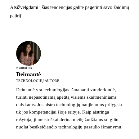
Atsižvelgdami į šias tendencijas galite pagerinti savo žaidimų
patirtį!
// autorius
Deimantė
TECHNOLOGIJŲ AUTORĖ
Deimantė yra technologijas išmananti vunderkindė,
turinti nepasotinamą apetitą visiems skaitmeniniams
dalykams. Jos aistra technologijų naujienoms prilygsta
tik jos kompetencijai šioje srityje. Kaip aistringa
rašytoja, ji meistriškai derina meilę žodžiams su giliu
nuolat besikeičiančio technologijų pasaulio išmanymu.