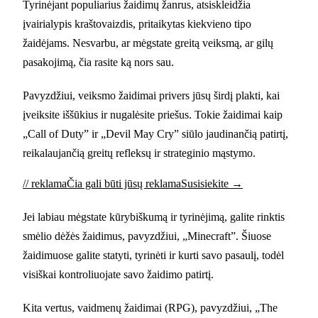
Tyrinėjant populiarius žaidimų žanrus, atsiskleidžia
įvairialypis kraštovaizdis, pritaikytas kiekvieno tipo
žaidėjams. Nesvarbu, ar mėgstate greitą veiksmą, ar gilų
pasakojimą, čia rasite ką nors sau.
Pavyzdžiui, veiksmo žaidimai privers jūsų širdį plakti, kai
įveiksite iššūkius ir nugalėsite priešus. Tokie žaidimai kaip
„Call of Duty” ir „Devil May Cry” siūlo jaudinančią patirtį,
reikalaujančią greitų refleksų ir strateginio mąstymo.
// reklama
Čia gali būti jūsų reklama
Susisiekite →
Jei labiau mėgstate kūrybiškumą ir tyrinėjimą, galite rinktis
smėlio dėžės žaidimus, pavyzdžiui, „Minecraft”. Šiuose
žaidimuose galite statyti, tyrinėti ir kurti savo pasaulį, todėl
visiškai kontroliuojate savo žaidimo patirtį.
Kita vertus, vaidmenų žaidimai (RPG), pavyzdžiui, „The