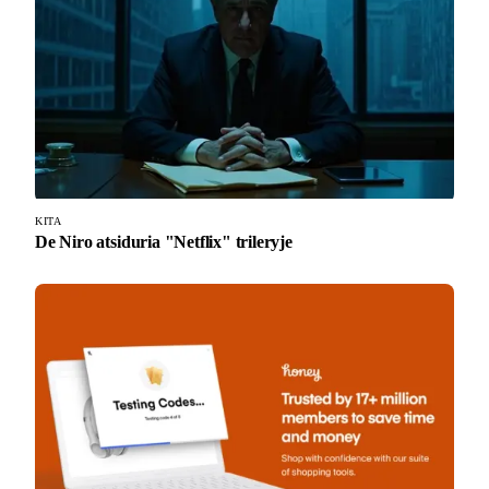
KITA
De Niro atsiduria "Netflix" trileryje