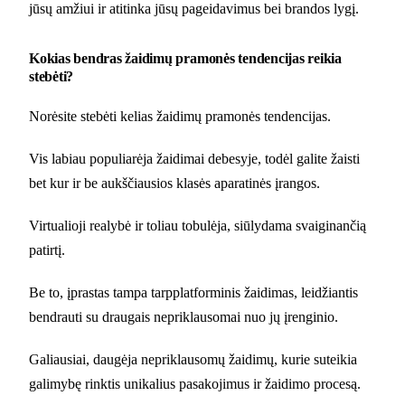
jūsų amžiui ir atitinka jūsų pageidavimus bei brandos lygį.
Kokias bendras žaidimų pramonės tendencijas reikia
stebėti?
Norėsite stebėti kelias žaidimų pramonės tendencijas.
Vis labiau populiarėja žaidimai debesyje, todėl galite žaisti
bet kur ir be aukščiausios klasės aparatinės įrangos.
Virtualioji realybė ir toliau tobulėja, siūlydama svaiginančią
patirtį.
Be to, įprastas tampa tarpplatforminis žaidimas, leidžiantis
bendrauti su draugais nepriklausomai nuo jų įrenginio.
Galiausiai, daugėja nepriklausomų žaidimų, kurie suteikia
galimybę rinktis unikalius pasakojimus ir žaidimo procesą.