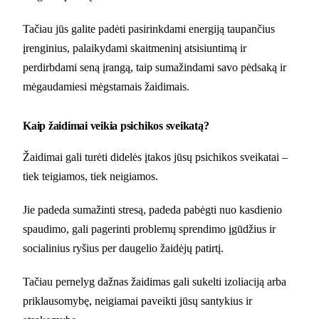
Tačiau jūs galite padėti pasirinkdami energiją taupančius
įrenginius, palaikydami skaitmeninį atsisiuntimą ir
perdirbdami seną įrangą, taip sumažindami savo pėdsaką ir
mėgaudamiesi mėgstamais žaidimais.
Kaip žaidimai veikia psichikos sveikatą?
Žaidimai gali turėti didelės įtakos jūsų psichikos sveikatai –
tiek teigiamos, tiek neigiamos.
Jie padeda sumažinti stresą, padeda pabėgti nuo kasdienio
spaudimo, gali pagerinti problemų sprendimo įgūdžius ir
socialinius ryšius per daugelio žaidėjų patirtį.
Tačiau pernelyg dažnas žaidimas gali sukelti izoliaciją arba
priklausomybę, neigiamai paveikti jūsų santykius ir