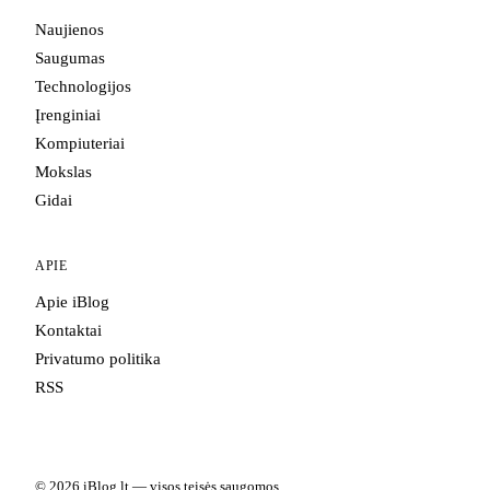
Naujienos
Saugumas
Technologijos
Įrenginiai
Kompiuteriai
Mokslas
Gidai
APIE
Apie iBlog
Kontaktai
Privatumo politika
RSS
© 2026 iBlog.lt — visos teisės saugomos