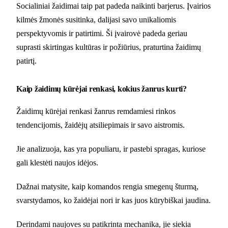
Socialiniai žaidimai taip pat padeda naikinti barjerus. Įvairios
kilmės žmonės susitinka, dalijasi savo unikaliomis
perspektyvomis ir patirtimi. Ši įvairovė padeda geriau
suprasti skirtingas kultūras ir požiūrius, praturtina žaidimų
patirtį.
Kaip žaidimų kūrėjai renkasi, kokius žanrus kurti?
Žaidimų kūrėjai renkasi žanrus remdamiesi rinkos
tendencijomis, žaidėjų atsiliepimais ir savo aistromis.
Jie analizuoja, kas yra populiaru, ir pastebi spragas, kuriose
gali klestėti naujos idėjos.
Dažnai matysite, kaip komandos rengia smegenų šturmą,
svarstydamos, ko žaidėjai nori ir kas juos kūrybiškai jaudina.
Derindami naujoves su patikrinta mechanika, jie siekia