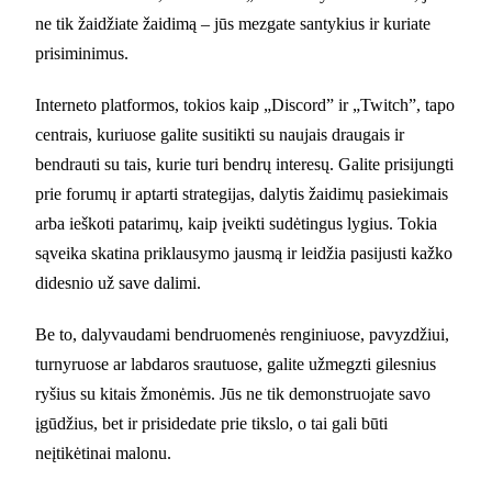
ne tik žaidžiate žaidimą – jūs mezgate santykius ir kuriate
prisiminimus.
Interneto platformos, tokios kaip „Discord” ir „Twitch”, tapo
centrais, kuriuose galite susitikti su naujais draugais ir
bendrauti su tais, kurie turi bendrų interesų. Galite prisijungti
prie forumų ir aptarti strategijas, dalytis žaidimų pasiekimais
arba ieškoti patarimų, kaip įveikti sudėtingus lygius. Tokia
sąveika skatina priklausymo jausmą ir leidžia pasijusti kažko
didesnio už save dalimi.
Be to, dalyvaudami bendruomenės renginiuose, pavyzdžiui,
turnyruose ar labdaros srautuose, galite užmegzti gilesnius
ryšius su kitais žmonėmis. Jūs ne tik demonstruojate savo
įgūdžius, bet ir prisidedate prie tikslo, o tai gali būti
neįtikėtinai malonu.