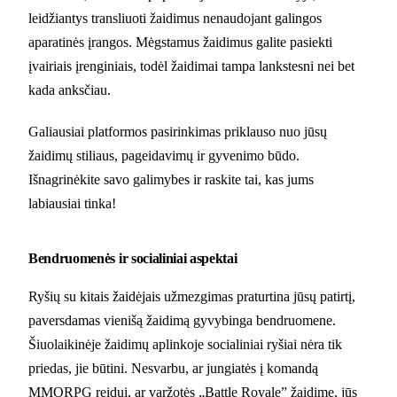
leidžiantys transliuoti žaidimus nenaudojant galingos
aparatinės įrangos. Mėgstamus žaidimus galite pasiekti
įvairiais įrenginiais, todėl žaidimai tampa lankstesni nei bet
kada anksčiau.
Galiausiai platformos pasirinkimas priklauso nuo jūsų
žaidimų stiliaus, pageidavimų ir gyvenimo būdo.
Išnagrinėkite savo galimybes ir raskite tai, kas jums
labiausiai tinka!
Bendruomenės ir socialiniai aspektai
Ryšių su kitais žaidėjais užmezgimas praturtina jūsų patirtį,
paversdamas vienišą žaidimą gyvybinga bendruomene.
Šiuolaikinėje žaidimų aplinkoje socialiniai ryšiai nėra tik
priedas, jie būtini. Nesvarbu, ar jungiatės į komandą
MMORPG reidui, ar varžotės „Battle Royale” žaidime, jūs