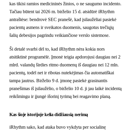
kas tikisi ramios medicininės žinios, o ne saugumo incidento.
Tačiau būtent tai 2026 m. birželio 15 d. atsidūrė iRhythm
antraštėse: bendrovė SEC pranešė, kad įsilaužėliai pasiekė
pacientų asmens ir sveikatos duomenis, saugotus trečiųjų
šalių debesijos pagrindu veikiančiose verslo sistemose.
Ši detalė svarbi dėl to, kad iRhythm nėra kokia nors
atsitiktinė programėlė. Įmonė teigia apdorojusi daugiau nei 2
mlrd. valandų širdies ritmo duomenų iš daugiau nei 12 mln.
pacientų, todėl net ir ribotas nutekėjimas čia automatiškai
tampa jautrus. Birželio 9 d. įmonę pasiekė grasinantis
pranešimas iš įsilaužėlio, o birželio 10 d. ji jau laikė incidentą
reikšmingu ir įjungė išorinį tyrimą bei reagavimo planą.
Kas šioje istorijoje kelia didžiausią nerimą
iRhythm sako, kad ataka buvo vykdyta per socialinę