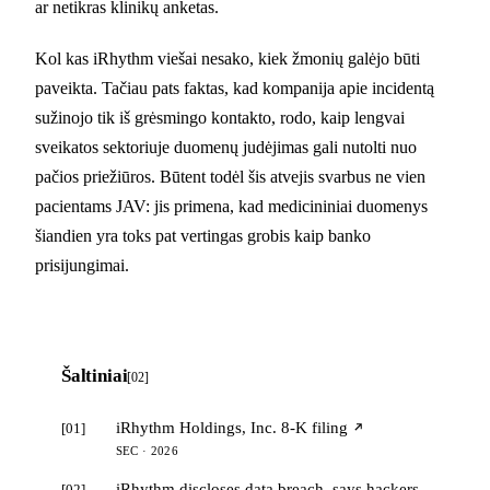
ar netikras klinikų anketas.
Kol kas iRhythm viešai nesako, kiek žmonių galėjo būti
paveikta. Tačiau pats faktas, kad kompanija apie incidentą
sužinojo tik iš grėsmingo kontakto, rodo, kaip lengvai
sveikatos sektoriuje duomenų judėjimas gali nutolti nuo
pačios priežiūros. Būtent todėl šis atvejis svarbus ne vien
pacientams JAV: jis primena, kad medicininiai duomenys
šiandien yra toks pat vertingas grobis kaip banko
prisijungimai.
Šaltiniai
[02]
iRhythm Holdings, Inc. 8-K filing
[01]
SEC · 2026
iRhythm discloses data breach, says hackers
[02]