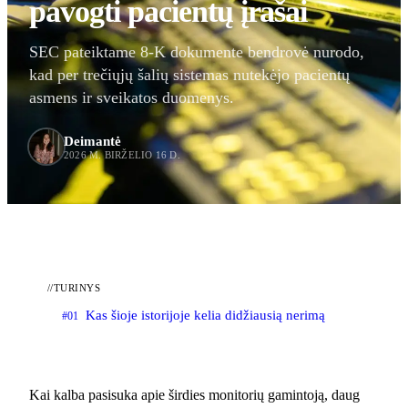
pavogti pacientų įrašai
SEC pateiktame 8-K dokumente bendrovė nurodo,
kad per trečiųjų šalių sistemas nutekėjo pacientų
asmens ir sveikatos duomenys.
Deimantė
2026 M. BIRŽELIO 16 D.
//
TURINYS
Kas šioje istorijoje kelia didžiausią nerimą
#01
Kai kalba pasisuka apie širdies monitorių gamintoją, daug