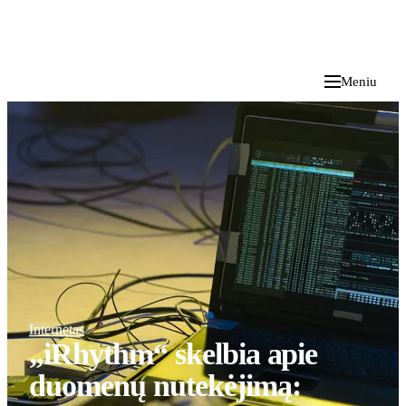
i
Blog
</>
2026 M. RUGPJŪČIO 9 D.
Meniu
Internetas
„iRhythm“ skelbia apie
duomenų nutekėjimą: