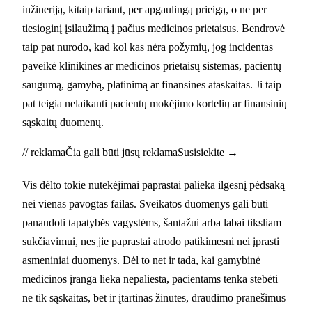
inžineriją, kitaip tariant, per apgaulingą prieigą, o ne per
tiesioginį įsilaužimą į pačius medicinos prietaisus. Bendrovė
taip pat nurodo, kad kol kas nėra požymių, jog incidentas
paveikė klinikines ar medicinos prietaisų sistemas, pacientų
saugumą, gamybą, platinimą ar finansines ataskaitas. Ji taip
pat teigia nelaikanti pacientų mokėjimo kortelių ar finansinių
sąskaitų duomenų.
// reklama
Čia gali būti jūsų reklama
Susisiekite →
Vis dėlto tokie nutekėjimai paprastai palieka ilgesnį pėdsaką
nei vienas pavogtas failas. Sveikatos duomenys gali būti
panaudoti tapatybės vagystėms, šantažui arba labai tiksliam
sukčiavimui, nes jie paprastai atrodo patikimesni nei įprasti
asmeniniai duomenys. Dėl to net ir tada, kai gamybinė
medicinos įranga lieka nepaliesta, pacientams tenka stebėti
ne tik sąskaitas, bet ir įtartinas žinutes, draudimo pranešimus