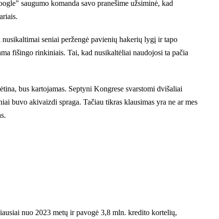
i. „Google" saugumo komanda savo pranešime užsiminė, kad
riais.
nusikaltimai seniai peržengė pavienių hakerių lygį ir tapo
 fišingo rinkiniais. Tai, kad nusikaltėliai naudojosi ta pačia
ikėtina, bus kartojamas. Septyni Kongrese svarstomi dvišaliai
niai buvo akivaizdi spraga. Tačiau tikras klausimas yra ne ar mes
s.
iausiai nuo 2023 metų ir pavogė 3,8 mln. kredito kortelių,