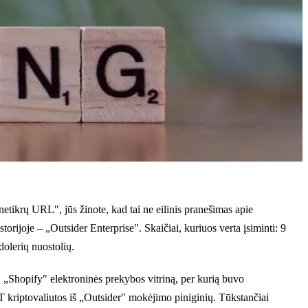
etikrų URL", jūs žinote, kad tai ne eilinis pranešimas apie
rijoje – „Outsider Enterprise". Skaičiai, kuriuos verta įsiminti: 9
dolerių nuostolių.
s, „Shopify" elektroninės prekybos vitriną, per kurią buvo
DT kriptovaliutos iš „Outsider" mokėjimo piniginių. Tūkstančiai