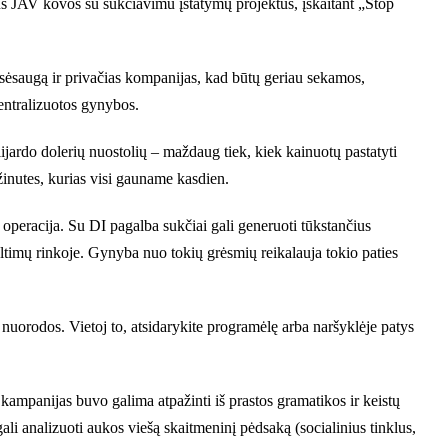
s JAV kovos su sukčiavimu įstatymų projektus, įskaitant „Stop
isėsaugą ir privačias kompanijas, kad būtų geriau sekamos,
entralizuotos gynybos.
lijardo dolerių nuostolių – maždaug tiek, kiek kainuotų pastatyti
inutes, kurias visi gauname kasdien.
 operacija. Su DI pagalba sukčiai gali generuoti tūkstančius
kaltimų rinkoje. Gynyba nuo tokių grėsmių reikalauja tokio paties
 nuorodos. Vietoj to, atsidarykite programėlę arba naršyklėje patys
 kampanijas buvo galima atpažinti iš prastos gramatikos ir keistų
li analizuoti aukos viešą skaitmeninį pėdsaką (socialinius tinklus,