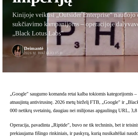
Kinijoje veikusi „Outsider Enterprise" naudojo 
sukčiavimo kampanijoms – operacijoje dalyvav
„Black Lotus Labs"
Deimantė
2026 M. BIRŽELIO 15 D.
„Google" saugumo komanda retai kalba tokiomis kategorijomis – bet
atnaujintą antivirusinę. 2026 metų birželį FTB, „Google" ir „Black
000 netikrų svetainių, daugiau nei milijonas apgaulingų URL, 3,8 mi
Operacija, pavadinta „Riptide", buvo ne tik techninis, bet ir teis
prekiaujama fišingo rinkiniais, ir paskyrą, kurią nusikaltėliai na