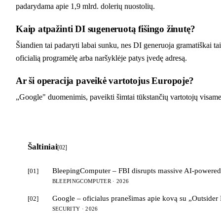
padarydama apie 1,9 mlrd. dolerių nuostolių.
Kaip atpažinti DI sugeneruotą fišingo žinutę?
Šiandien tai padaryti labai sunku, nes DI generuoja gramatiškai ta
oficialią programėlę arba naršyklėje patys įvedę adresą.
Ar ši operacija paveikė vartotojus Europoje?
„Google" duomenimis, paveikti šimtai tūkstančių vartotojų visame 
Šaltiniai
[02]
BleepingComputer – FBI disrupts massive AI-powered 
[01]
BLEEPINGCOMPUTER · 2026
Google – oficialus pranešimas apie kovą su „Outsider 
[02]
SECURITY · 2026