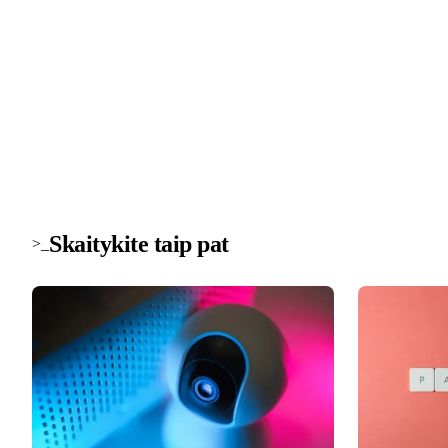
Technologijų naujienos į pašto dė
Svarbiausios savaitės žinios apie saugumą, įrenginius ir
technologijas. Be šlamšto.
Skaitykite taip pat
>_