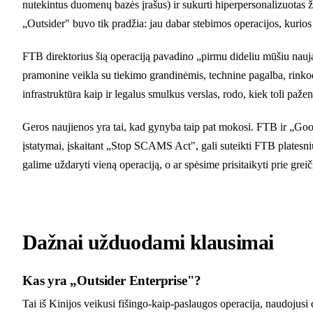
nutekintus duomenų bazės įrašus) ir sukurti hiperpersonalizuotas 
„Outsider" buvo tik pradžia: jau dabar stebimos operacijos, kurio
FTB direktorius šią operaciją pavadino „pirmu dideliu mūšiu naujam
pramonine veikla su tiekimo grandinėmis, technine pagalba, rinkoda
infrastruktūra kaip ir legalus smulkus verslas, rodo, kiek toli paženg
Geros naujienos yra tai, kad gynyba taip pat mokosi. FTB ir „Google
įstatymai, įskaitant „Stop SCAMS Act", gali suteikti FTB platesniu
galime uždaryti vieną operaciją, o ar spėsime prisitaikyti prie gr
Dažnai užduodami klausimai
Kas yra „Outsider Enterprise"?
Tai iš Kinijos veikusi fišingo-kaip-paslaugos operacija, naudojus