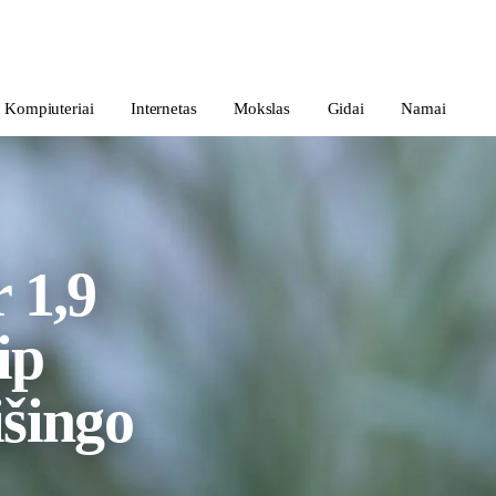
Kompiuteriai
Internetas
Mokslas
Gidai
Namai
r 1,9
ip
išingo