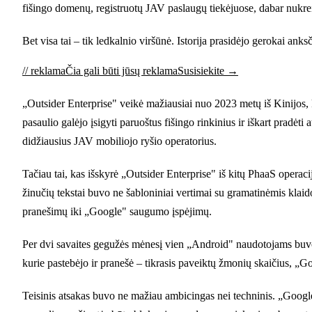
fišingo domenų, registruotų JAV paslaugų tiekėjuose, dabar nukrei
Bet visa tai – tik ledkalnio viršūnė. Istorija prasidėjo gerokai anks
// reklama
Čia gali būti jūsų reklama
Susisiekite →
„Outsider Enterprise" veikė mažiausiai nuo 2023 metų iš Kinijos, 
pasaulio galėjo įsigyti paruoštus fišingo rinkinius ir iškart prad
didžiausius JAV mobiliojo ryšio operatorius.
Tačiau tai, kas išskyrė „Outsider Enterprise" iš kitų PhaaS operaci
žinučių tekstai buvo ne šabloniniai vertimai su gramatinėmis klaido
pranešimų iki „Google" saugumo įspėjimų.
Per dvi savaites gegužės mėnesį vien „Android" naudotojams buvo iš
kurie pastebėjo ir pranešė – tikrasis paveiktų žmonių skaičius, „Go
Teisinis atsakas buvo ne mažiau ambicingas nei techninis. „Google" 