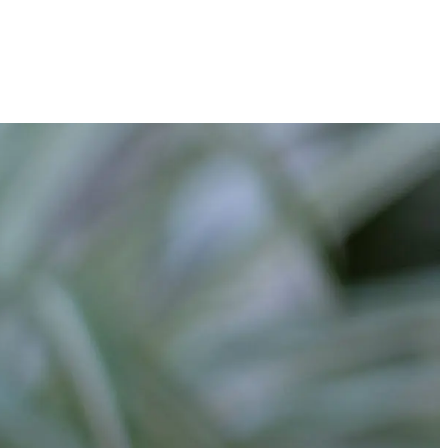
Technologijų naujienos, įrenginiai ir gidai
2026 M. RUGPJŪČIO 7 D.