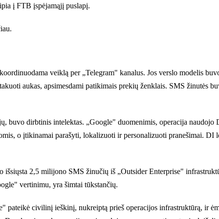
pia į FTB įspėjamąjį puslapį.
čiau.
koordinuodama veiklą per „Telegram" kanalus. Jos verslo modelis buvo k
ėti atakuoti aukas, apsimesdami patikimais prekių ženklais. SMS žinutės 
jų, buvo dirbtinis intelektas. „Google" duomenimis, operacija naudojo DI
mis, o įtikinamai parašyti, lokalizuoti ir personalizuoti pranešimai. DI 
siųsta 2,5 milijono SMS žinučių iš „Outsider Enterprise" infrastruktūro
ogle" vertinimu, yra šimtai tūkstančių.
pateikė civilinį ieškinį, nukreiptą prieš operacijos infrastruktūrą, ir 