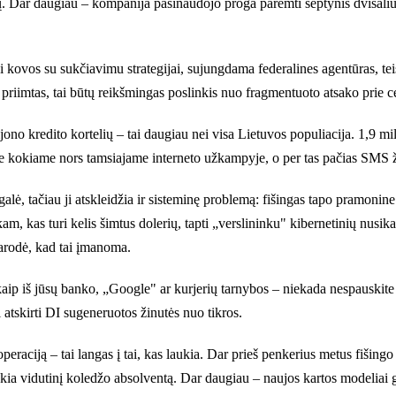
. Dar daugiau – kompanija pasinaudojo proga paremti septynis dvišaliu
 kovos su sukčiavimu strategijai, sujungdama federalines agentūras, te
priimtas, tai būtų reikšmingas poslinkis nuo fragmentuoto atsako prie c
ono kredito kortelių – tai daugiau nei visa Lietuvos populiacija. 1,9 mi
ne kokiame nors tamsiajame interneto užkampyje, o per tas pačias SMS ž
ė, tačiau ji atskleidžia ir sisteminę problemą: fišingas tapo pramonine
am, kas turi kelis šimtus dolerių, tapti „verslininku" kibernetinių nusi
arodė, kad tai įmanoma.
kaip iš jūsų banko, „Google" ar kurjerių tarnybos – niekada nespauskite
i atskirti DI sugeneruotos žinutės nuo tikros.
eraciją – tai langas į tai, kas laukia. Dar prieš penkerius metus fišingo
nkia vidutinį koledžo absolventą. Dar daugiau – naujos kartos modeliai ga