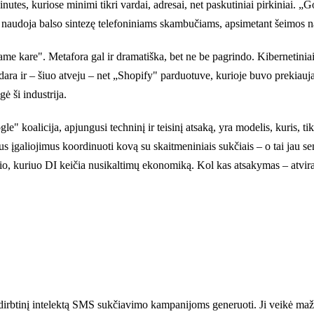
žinutes, kuriose minimi tikri vardai, adresai, net paskutiniai pirkinia
s naudoja balso sintezę telefoniniams skambučiams, apsimetant šeimos na
e kare". Metafora gal ir dramatiška, bet ne be pagrindo. Kibernetiniai 
ra ir – šiuo atveju – net „Shopify" parduotuve, kurioje buvo prekiaujama
ė ši industrija.
" koalicija, apjungusi techninį ir teisinį atsaką, yra modelis, kuris, t
s įgaliojimus koordinuoti kovą su skaitmeniniais sukčiais – o tai jau se
eičio, kuriuo DI keičia nusikaltimų ekonomiką. Kol kas atsakymas – atvira
i dirbtinį intelektą SMS sukčiavimo kampanijoms generuoti. Ji veikė maž