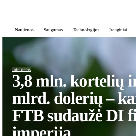
i
Blog
</>
Naujienos
Saugumas
Technologijos
Įrenginiai
Internetas
3,8 mln. kortelių i
mlrd. dolerių – ka
FTB sudaužė DI f
imperiją