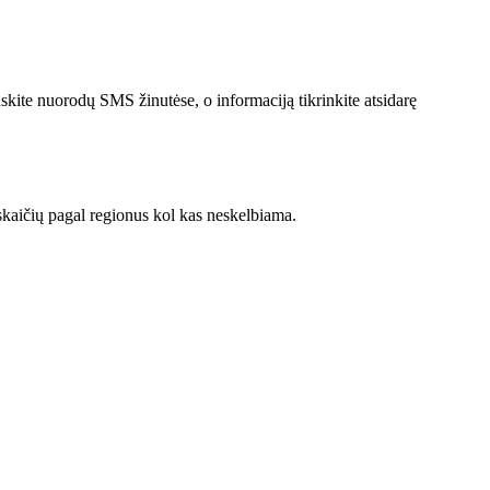
skite nuorodų SMS žinutėse, o informaciją tikrinkite atsidarę
skaičių pagal regionus kol kas neskelbiama.