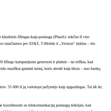
lasikinis fišingas-kaip-paslauga (PhaaS): sukčiai iš viso
buvo siunčiamos per AT&T, T-Mobile ir „Verizon" tinklus – tris
 fišingo kampanijoms generuoti ir platinti – tai reiškia, kad
leido masiškai gaminti turinį, kuris atrodė kaip tikras – nuo bankų
s. 55 000 iš jų vartotojai pažymėjo kaip apgaulingas. Tai tik tie,
ėmė koordinuotis su telekomunikacijų paslaugų teikėjais, kad