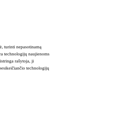
, turinti nepasotinamą
tra technologijų naujienoms
stringa rašytoja, ji
besikeičiančio technologijų