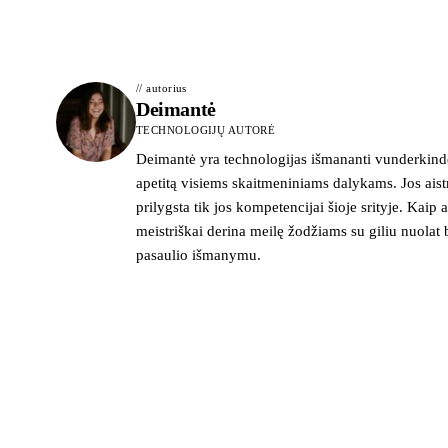
// autorius
Deimantė
TECHNOLOGIJŲ AUTORĖ
Deimantė yra technologijas išmananti vunderkindė
apetitą visiems skaitmeniniams dalykams. Jos ais
prilygsta tik jos kompetencijai šioje srityje. Kaip ai
meistriškai derina meilę žodžiams su giliu nuolat 
pasaulio išmanymu.
>_ naujienlaiškis