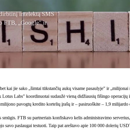
dirbtinį intelektą SMS
o FTB, „Google" ir
 kai jie sako „šimtai tūkstančių aukų visame pasaulyje" ir „milijonai n
 Lotus Labs" koordinuotai sudaužė vieną didžiausių fišingo operacijų isto
lijono pavogtų kredito kortelių įrašų ir – pasiruoškite – 1,9 milijardo 
inis smūgis. FTB su partneriais konfiskavo kelis administravimo serveriu
udojo savo paslaugai testuoti. Taip pat areštavo apie 100 000 dolerių US