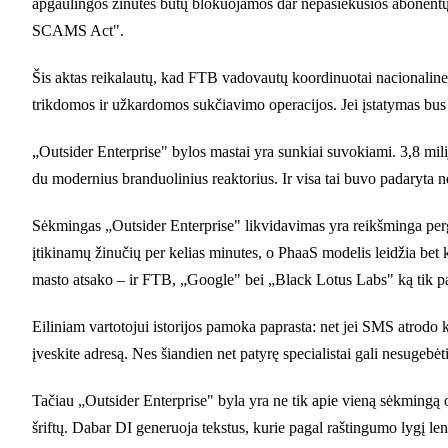
apgaulingos žinutės būtų blokuojamos dar nepasiekusios abonentų
SCAMS Act".
Šis aktas reikalautų, kad FTB vadovautų koordinuotai nacionalinei
trikdomos ir užkardomos sukčiavimo operacijos. Jei įstatymas bus 
„Outsider Enterprise" bylos mastai yra sunkiai suvokiami. 3,8 milij
du modernius branduolinius reaktorius. Ir visa tai buvo padaryta 
Sėkmingas „Outsider Enterprise" likvidavimas yra reikšminga pergal
įtikinamų žinučių per kelias minutes, o PhaaS modelis leidžia bet k
masto atsako – ir FTB, „Google" bei „Black Lotus Labs" ką tik p
Eiliniam vartotojui istorijos pamoka paprasta: net jei SMS atrodo 
įveskite adresą. Nes šiandien net patyrę specialistai gali nesugebėt
Tačiau „Outsider Enterprise" byla yra ne tik apie vieną sėkmingą op
šriftų. Dabar DI generuoja tekstus, kurie pagal raštingumo lygį le