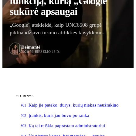
funkciją, kurią „Google"
sukūrė apsaugai
„Google" atskleidė, kaip UNC6508 grupė
piktnaudžiavo turinio atitikties taisyklėmis
Deimantė
2026 M. BIRŽELIO 16 D.
//
TURINYS
Kaip jie pateko: durys, kurių niekas neužrakino
#01
Įrankis, kuris jau buvo po ranka
#02
Ką tai reiškia paprastam administratoriui
#03
Ne pirmas kartas, bet metodas — naujas