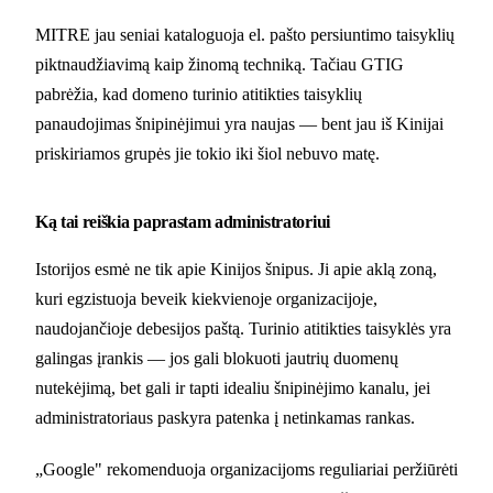
MITRE jau seniai kataloguoja el. pašto persiuntimo taisyklių
piktnaudžiavimą kaip žinomą techniką. Tačiau GTIG
pabrėžia, kad domeno turinio atitikties taisyklių
panaudojimas šnipinėjimui yra naujas — bent jau iš Kinijai
priskiriamos grupės jie tokio iki šiol nebuvo matę.
Ką tai reiškia paprastam administratoriui
Istorijos esmė ne tik apie Kinijos šnipus. Ji apie aklą zoną,
kuri egzistuoja beveik kiekvienoje organizacijoje,
naudojančioje debesijos paštą. Turinio atitikties taisyklės yra
galingas įrankis — jos gali blokuoti jautrių duomenų
nutekėjimą, bet gali ir tapti idealiu šnipinėjimo kanalu, jei
administratoriaus paskyra patenka į netinkamas rankas.
„Google" rekomenduoja organizacijoms reguliariai peržiūrėti