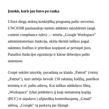
Įrankis, kuris jau buvo po ranka
Užuot diegę atskirą kenkėjišką programą pašto serveriui,
UNC6508 pasinaudojo turinio atitikties taisyklėmis (angl.
content compliance rules) — teisėta „Google Workspace"
administratoriaus funkcija, skirta tikrinti laiškus pagal
raktinius žodžius ir prireikus kopijuoti ar persiųsti juos.
Panašios funkcijos egzistuoja ir kitose debesijos pašto
sistemose.
Grupė sukūrė taisyklę, pavadintą su klaida „Patroit" (vietoj
„Patriot"), kuri stebėjo beveik 150 raktinių žodžių, paieškos
terminų ir el. pašto adresų. Kai laiškas atitikdavo filtrą,
„Workspace" tyliai pridėdavo jį kaip nematomą kopiją
(BCC) ir siųsdavo į užpuolikų kontroliuojamą „Gmail"
adresą. „Google" tą paskyrą jau išjungė.