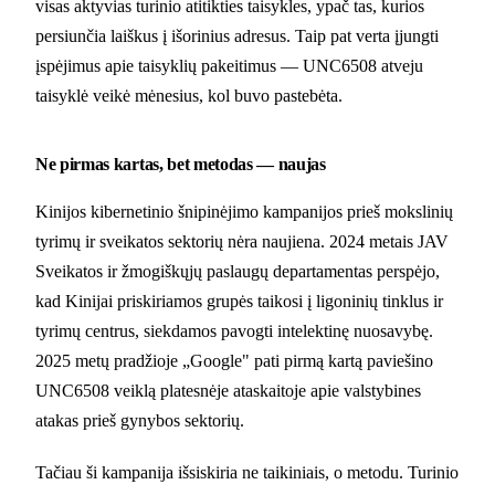
visas aktyvias turinio atitikties taisykles, ypač tas, kurios
persiunčia laiškus į išorinius adresus. Taip pat verta įjungti
įspėjimus apie taisyklių pakeitimus — UNC6508 atveju
taisyklė veikė mėnesius, kol buvo pastebėta.
Ne pirmas kartas, bet metodas — naujas
Kinijos kibernetinio šnipinėjimo kampanijos prieš mokslinių
tyrimų ir sveikatos sektorių nėra naujiena. 2024 metais JAV
Sveikatos ir žmogiškųjų paslaugų departamentas perspėjo,
kad Kinijai priskiriamos grupės taikosi į ligoninių tinklus ir
tyrimų centrus, siekdamos pavogti intelektinę nuosavybę.
2025 metų pradžioje „Google" pati pirmą kartą paviešino
UNC6508 veiklą platesnėje ataskaitoje apie valstybines
atakas prieš gynybos sektorių.
Tačiau ši kampanija išsiskiria ne taikiniais, o metodu. Turinio