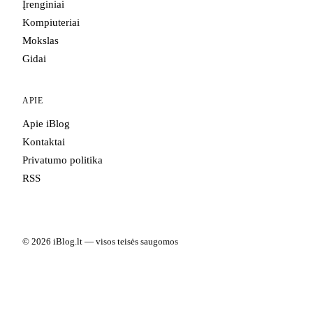
Įrenginiai
Kompiuteriai
Mokslas
Gidai
APIE
Apie iBlog
Kontaktai
Privatumo politika
RSS
© 2026 iBlog.lt — visos teisės saugomos
Portale skelbiama informacija yra informacinio pobūdžio. Kai kuriuose
straipsniuose gali būti partnerių nuorodų.