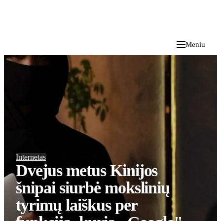
i
Blog
</>
2026 M. RUGPJŪČIO 9 D.
Meniu
Internetas
Dvejus metus Kinijos
šnipai siurbė mokslinių
tyrimų laiškus per