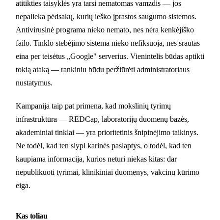
atitikties taisyklės yra tarsi nematomas vamzdis — jos
nepalieka pėdsakų, kurių ieško įprastos saugumo sistemos.
Antivirusinė programa nieko nemato, nes nėra kenkėjiško
failo. Tinklo stebėjimo sistema nieko nefiksuoja, nes srautas
eina per teisėtus „Google" serverius. Vienintelis būdas aptikti
tokią ataką — rankiniu būdu peržiūrėti administratoriaus
nustatymus.
Kampanija taip pat primena, kad mokslinių tyrimų
infrastruktūra — REDCap, laboratorijų duomenų bazės,
akademiniai tinklai — yra prioritetinis šnipinėjimo taikinys.
Ne todėl, kad ten slypi karinės paslaptys, o todėl, kad ten
kaupiama informacija, kurios neturi niekas kitas: dar
nepublikuoti tyrimai, klinikiniai duomenys, vakcinų kūrimo
eiga.
Kas toliau