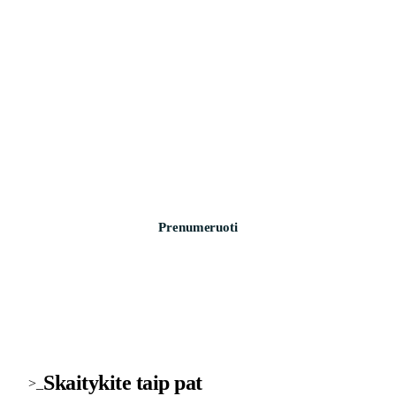
>_ naujienlaiškis
Technologijų naujienos į pašto dėžutę
Svarbiausios savaitės žinios apie saugumą, įrenginius ir
technologijas. Be šlamšto.
Prenumeruoti
Skaitykite taip pat
>_