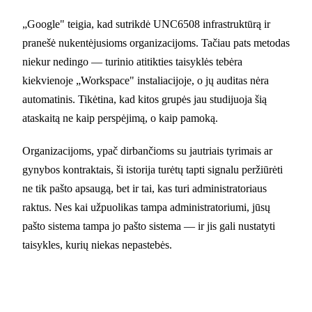
„Google" teigia, kad sutrikdė UNC6508 infrastruktūrą ir
pranešė nukentėjusioms organizacijoms. Tačiau pats metodas
niekur nedingo — turinio atitikties taisyklės tebėra
kiekvienoje „Workspace" instaliacijoje, o jų auditas nėra
automatinis. Tikėtina, kad kitos grupės jau studijuoja šią
ataskaitą ne kaip perspėjimą, o kaip pamoką.
Organizacijoms, ypač dirbančioms su jautriais tyrimais ar
gynybos kontraktais, ši istorija turėtų tapti signalu peržiūrėti
ne tik pašto apsaugą, bet ir tai, kas turi administratoriaus
raktus. Nes kai užpuolikas tampa administratoriumi, jūsų
pašto sistema tampa jo pašto sistema — ir jis gali nustatyti
taisykles, kurių niekas nepastebės.