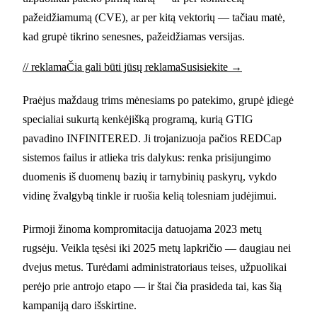
pažeidžiamumą (CVE), ar per kitą vektorių — tačiau matė,
kad grupė tikrino senesnes, pažeidžiamas versijas.
// reklama
Čia gali būti jūsų reklama
Susisiekite →
Praėjus maždaug trims mėnesiams po patekimo, grupė įdiegė
specialiai sukurtą kenkėjišką programą, kurią GTIG
pavadino INFINITERED. Ji trojanizuoja pačios REDCap
sistemos failus ir atlieka tris dalykus: renka prisijungimo
duomenis iš duomenų bazių ir tarnybinių paskyrų, vykdo
vidinę žvalgybą tinkle ir ruošia kelią tolesniam judėjimui.
Pirmoji žinoma kompromitacija datuojama 2023 metų
rugsėju. Veikla tęsėsi iki 2025 metų lapkričio — daugiau nei
dvejus metus. Turėdami administratoriaus teises, užpuolikai
perėjo prie antrojo etapo — ir štai čia prasideda tai, kas šią
kampaniją daro išskirtine.