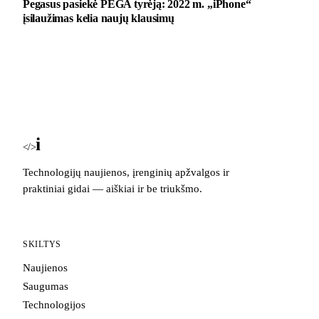
Pegasus pasiekė PEGA tyrėją: 2022 m. „iPhone“
įsilaužimas kelia naujų klausimų
i
Blog
</>
Technologijų naujienos, įrenginių apžvalgos ir
praktiniai gidai — aiškiai ir be triukšmo.
SKILTYS
Naujienos
Saugumas
Technologijos