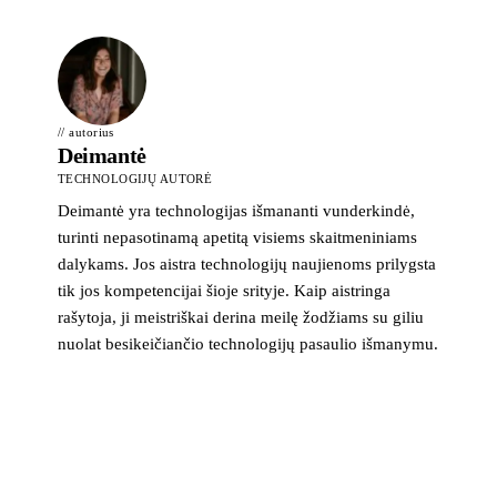
// autorius
Deimantė
TECHNOLOGIJŲ AUTORĖ
Deimantė yra technologijas išmananti vunderkindė,
turinti nepasotinamą apetitą visiems skaitmeniniams
dalykams. Jos aistra technologijų naujienoms prilygsta
tik jos kompetencijai šioje srityje. Kaip aistringa
rašytoja, ji meistriškai derina meilę žodžiams su giliu
nuolat besikeičiančio technologijų pasaulio išmanymu.