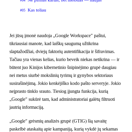
#04
Kas toliau
#05
Jei jūsų įmonė naudoja „Google Workspace" paštui,
tikriausiai manote, kad laiškų saugumą užtikrina
slaptažodžiai, dviejų faktorių autentifikacija ir šifravimas.
Tačiau yra vienas kelias, kurio beveik niekas netikrina — ir
būtent juo Kinijos kibernetinio šnipinėjimo grupė daugiau
nei metus siurbė mokslinių tyrimų ir gynybos sektoriaus
susirašinėjimą. Jokio kenkėjiško kodo pašto serveryje. Jokio
neįprasto tinklo srauto. Tiesiog įjungta funkcija, kurią
„Google" sukūrė tam, kad administratoriai galėtų filtruoti
jautrią informaciją.
„Google" grėsmių analizės grupė (GTIG) šią savaitę
paskelbė ataskaitą apie kampaniją, kurią vykdė jų sekamas