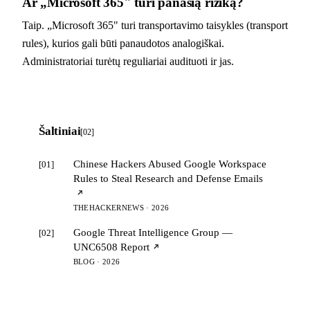
Ar „Microsoft 365" turi panašią riziką?
Taip. „Microsoft 365" turi transportavimo taisykles (transport
rules), kurios gali būti panaudotos analogiškai.
Administratoriai turėtų reguliariai audituoti ir jas.
Šaltiniai
[02]
Chinese Hackers Abused Google Workspace
[01]
Rules to Steal Research and Defense Emails
THEHACKERNEWS · 2026
Google Threat Intelligence Group —
[02]
UNC6508 Report
BLOG · 2026