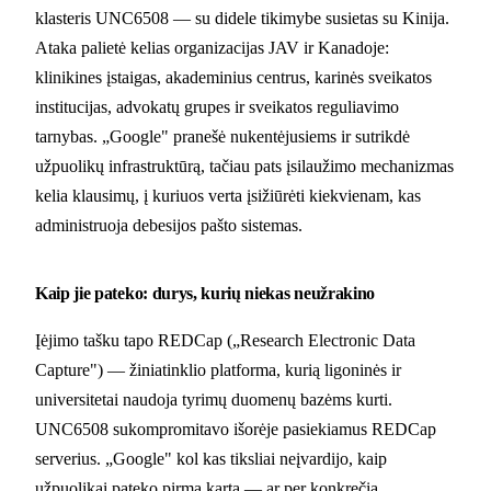
klasteris UNC6508 — su didele tikimybe susietas su Kinija.
Ataka palietė kelias organizacijas JAV ir Kanadoje:
klinikines įstaigas, akademinius centrus, karinės sveikatos
institucijas, advokatų grupes ir sveikatos reguliavimo
tarnybas. „Google" pranešė nukentėjusiems ir sutrikdė
užpuolikų infrastruktūrą, tačiau pats įsilaužimo mechanizmas
kelia klausimų, į kuriuos verta įsižiūrėti kiekvienam, kas
administruoja debesijos pašto sistemas.
Kaip jie pateko: durys, kurių niekas neužrakino
Įėjimo tašku tapo REDCap („Research Electronic Data
Capture") — žiniatinklio platforma, kurią ligoninės ir
universitetai naudoja tyrimų duomenų bazėms kurti.
UNC6508 sukompromitavo išorėje pasiekiamus REDCap
serverius. „Google" kol kas tiksliai neįvardijo, kaip
užpuolikai pateko pirmą kartą — ar per konkrečią