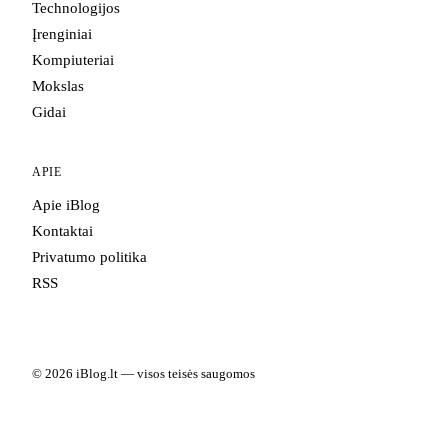
Technologijos
Įrenginiai
Kompiuteriai
Mokslas
Gidai
APIE
Apie iBlog
Kontaktai
Privatumo politika
RSS
© 2026 iBlog.lt — visos teisės saugomos
Portale skelbiama informacija yra informacinio pobūdžio. Kai kuriuose
straipsniuose gali būti partnerių nuorodų.