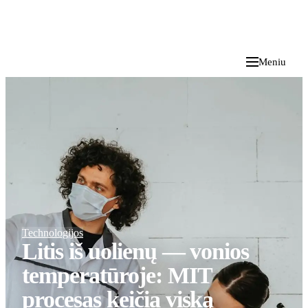
i
Blog
</>
2026 M. RUGPJŪČIO 8 D.
Meniu
Technologijos
Litis iš uolienų — vonios
temperatūroje: MIT
procesas keičia viską