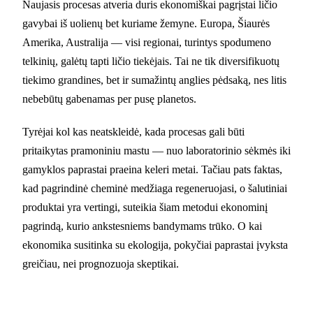
Naujasis procesas atveria duris ekonomiškai pagrįstai ličio
gavybai iš uolienų bet kuriame žemyne. Europa, Šiaurės
Amerika, Australija — visi regionai, turintys spodumeno
telkinių, galėtų tapti ličio tiekėjais. Tai ne tik diversifikuotų
tiekimo grandines, bet ir sumažintų anglies pėdsaką, nes litis
nebebūtų gabenamas per pusę planetos.
Tyrėjai kol kas neatskleidė, kada procesas gali būti
pritaikytas pramoniniu mastu — nuo laboratorinio sėkmės iki
gamyklos paprastai praeina keleri metai. Tačiau pats faktas,
kad pagrindinė cheminė medžiaga regeneruojasi, o šalutiniai
produktai yra vertingi, suteikia šiam metodui ekonominį
pagrindą, kurio ankstesniems bandymams trūko. O kai
ekonomika susitinka su ekologija, pokyčiai paprastai įvyksta
greičiau, nei prognozuoja skeptikai.