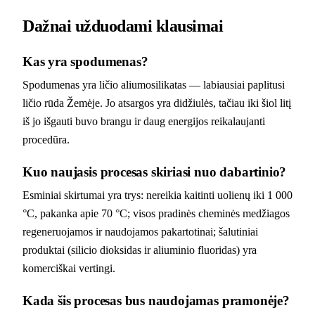
Dažnai užduodami klausimai
Kas yra spodumenas?
Spodumenas yra ličio aliumosilikatas — labiausiai paplitusi
ličio rūda Žemėje. Jo atsargos yra didžiulės, tačiau iki šiol litį
iš jo išgauti buvo brangu ir daug energijos reikalaujanti
procedūra.
Kuo naujasis procesas skiriasi nuo dabartinio?
Esminiai skirtumai yra trys: nereikia kaitinti uolienų iki 1 000
°C, pakanka apie 70 °C; visos pradinės cheminės medžiagos
regeneruojamos ir naudojamos pakartotinai; šalutiniai
produktai (silicio dioksidas ir aliuminio fluoridas) yra
komerciškai vertingi.
Kada šis procesas bus naudojamas pramonėje?