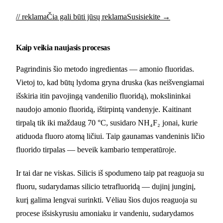
// reklama
Čia gali būti jūsų reklama
Susisiekite →
Kaip veikia naujasis procesas
Pagrindinis šio metodo ingredientas — amonio fluoridas.
Vietoj to, kad būtų lydoma gryna druska (kas neišvengiamai
išskiria itin pavojingą vandenilio fluoridą), mokslininkai
naudojo amonio fluoridą, ištirpintą vandenyje. Kaitinant
tirpalą tik iki maždaug 70 °C, susidaro NH₄F₂ jonai, kurie
atiduoda fluoro atomą ličiui. Taip gaunamas vandeninis ličio
fluorido tirpalas — beveik kambario temperatūroje.
Ir tai dar ne viskas. Silicis iš spodumeno taip pat reaguoja su
fluoru, sudarydamas silicio tetrafluoridą — dujinį junginį,
kurį galima lengvai surinkti. Vėliau šios dujos reaguoja su
procese išsiskyrusiu amoniaku ir vandeniu, sudarydamos