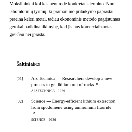
Mokslininkai kol kas nenurodė konkretaus termino. Nuo
laboratorinių tyrimų iki pramoninio pritaikymo paprastai
praeina keleri metai, tačiau ekonominis metodo pagrįstumas
gerokai padidina tikimybę, kad jis bus komercializuotas
greičiau nei įprasta.
Šaltiniai
[02]
Ars Technica — Researchers develop a new
[01]
process to get lithium out of rocks
ARSTECHNICA · 2026
Science — Energy-efficient lithium extraction
[02]
from spodumene using ammonium fluoride
SCIENCE · 2026