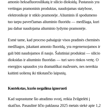
amonio heksafluorosilikatą ir silicio dioksidą. Pastarasis yra
vertingas pramoninis produktas, naudojamas statybose,
elektronikoje ir stiklo pramonėje. Aliuminis iš spodumeno
tuo tarpu paverčiamas aliuminio fluoridu — medžiaga, kuri
jau dabar naudojama aliuminio lydymo pramonėje.
Esmė tame, kad proceso pabaigoje visos pradinės cheminės
medžiagos, įskaitant amonio fluoridą, yra regeneruojamos ir
gali būti naudojamos iš naujo. Šalutiniai produktai — silicio
dioksidas ir aliuminio fluoridas — turi savo rinkos vertę. O
energijos sąnaudos yra dramatiškai mažesnės, nes nereikia
kaitinti uolienų iki tūkstančio laipsnių.
Kontekstas, kurio negalima ignoruoti
Kad suprastume šio atradimo svorį, reikia žvilgtelėti į
skaičius. Pasaulinė ličio paklausa 2025 metais siekė apie 1,2