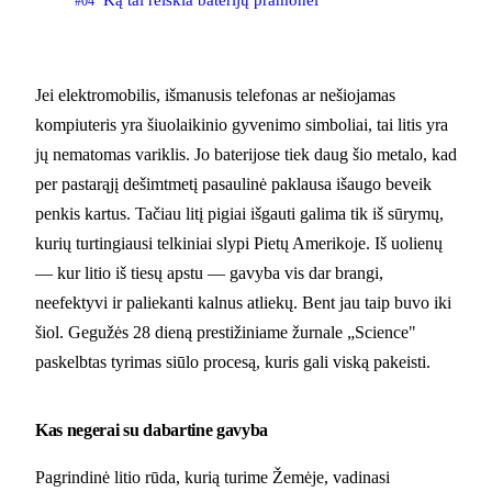
#04
Jei elektromobilis, išmanusis telefonas ar nešiojamas
kompiuteris yra šiuolaikinio gyvenimo simboliai, tai litis yra
jų nematomas variklis. Jo baterijose tiek daug šio metalo, kad
per pastarąjį dešimtmetį pasaulinė paklausa išaugo beveik
penkis kartus. Tačiau litį pigiai išgauti galima tik iš sūrymų,
kurių turtingiausi telkiniai slypi Pietų Amerikoje. Iš uolienų
— kur litio iš tiesų apstu — gavyba vis dar brangi,
neefektyvi ir paliekanti kalnus atliekų. Bent jau taip buvo iki
šiol. Gegužės 28 dieną prestižiniame žurnale „Science"
paskelbtas tyrimas siūlo procesą, kuris gali viską pakeisti.
Kas negerai su dabartine gavyba
Pagrindinė litio rūda, kurią turime Žemėje, vadinasi