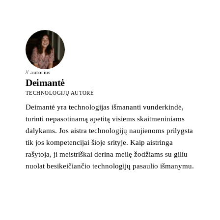
// autorius
Deimantė
TECHNOLOGIJŲ AUTORĖ
Deimantė yra technologijas išmananti vunderkindė,
turinti nepasotinamą apetitą visiems skaitmeniniams
dalykams. Jos aistra technologijų naujienoms prilygsta
tik jos kompetencijai šioje srityje. Kaip aistringa
rašytoja, ji meistriškai derina meilę žodžiams su giliu
nuolat besikeičiančio technologijų pasaulio išmanymu.