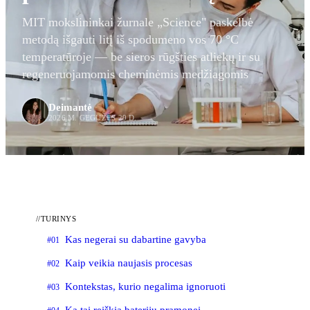
MIT mokslininkai žurnale „Science" paskelbė
metodą išgauti litį iš spodumeno vos 70 °C
temperatūroje — be sieros rūgšties atliekų ir su
regeneruojamomis cheminėmis medžiagomis
Deimantė
2026 M. GEGUŽĖS 29 D.
//
TURINYS
Kas negerai su dabartine gavyba
#01
Kaip veikia naujasis procesas
#02
Kontekstas, kurio negalima ignoruoti
#03
Ką tai reiškia baterijų pramonei