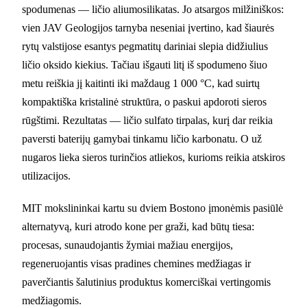
spodumenas — ličio aliumosilikatas. Jo atsargos milžiniškos:
vien JAV Geologijos tarnyba neseniai įvertino, kad šiaurės
rytų valstijose esantys pegmatitų dariniai slepia didžiulius
ličio oksido kiekius. Tačiau išgauti litį iš spodumeno šiuo
metu reiškia jį kaitinti iki maždaug 1 000 °C, kad suirtų
kompaktiška kristalinė struktūra, o paskui apdoroti sieros
rūgštimi. Rezultatas — ličio sulfato tirpalas, kurį dar reikia
paversti baterijų gamybai tinkamu ličio karbonatu. O už
nugaros lieka sieros turinčios atliekos, kurioms reikia atskiros
utilizacijos.
MIT mokslininkai kartu su dviem Bostono įmonėmis pasiūlė
alternatyvą, kuri atrodo kone per graži, kad būtų tiesa:
procesas, sunaudojantis žymiai mažiau energijos,
regeneruojantis visas pradines chemines medžiagas ir
paverčiantis šalutinius produktus komerciškai vertingomis
medžiagomis.