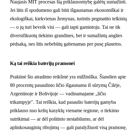
Naujasis MIT procesas šią priklausomybę galėtų sumažinti.
Jei litis iš spodumeno gali būti išgaunamas ekonomiškai ir
ekologiškai, kiekvienas žemynas, turintis pegmatito telkinių
— o jų turi beveik visi — gali tapti gamintoju. Tai ne tik
diversifikuotų tiekimo grandines, bet ir sumažintų anglies
pėdsaką, nes litis nebebūtų gabenamas per pusę planetos.
Ką tai reiškia baterijų pramonei
Praktinė šio atradimo reikšmė yra milžiniška. Šiandien apie
80 procentų pasaulinio ličio išgaunama iš sūrymų Čilėje,
Argentinoje ir Bolivijoje — vadinamajame „ličio
trikampyje". Tai reiškia, kad pasaulio baterijų gamyba
priklauso nuo kelių kasyklų viename regione, o tiekimo
sutrikimai — ar dėl politinio nestabilumo, ar dėl
aplinkosauginių ribojimų — gali paralyžiuoti visą pramonę.