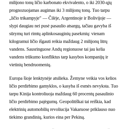
milijono tonų ličio karbonato ekvivalento, o iki 2030-ųjų
prognozuojamas augimas iki 3 milijonų tonų. Tuo tarpu
„ličio trikampyje" — Čilėje, Argentinoje ir Bolivijoje —
slypi daugiau nei pusė pasaulio atsargų, tačiau gavyba iš
sūrymų turi rimtų aplinkosauginių pasekmių: vienam
kilogramui ličio išgauti reikia maždaug 2 milijonų litrų
vandens. Sausringuose Andų regionuose tai jau kelia
vandens trūkumo konfliktus tarp kasybos kompanijų ir
vietinių bendruomenių.
Europa šioje lenktynėje atsilieka. Žemyne veikia vos kelios
ličio perdirbimo gamyklos, o kasyba iš esmės nevyksta. Tuo
tarpu Kinija kontroliuoja maždaug 60 procentų pasaulinio
ličio perdirbimo pajėgumų. Geopolitiškai tai reiškia, kad
elektrinių automobilių revoliucija Vakaruose priklauso nuo
tiekimo grandinių, kurios eina per Pekiną.