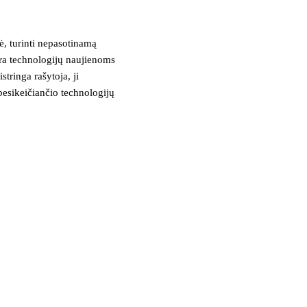
, turinti nepasotinamą
tra technologijų naujienoms
stringa rašytoja, ji
besikeičiančio technologijų