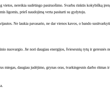
g vietos, nereikia sudėtingo pasiruošimo. Svarbu rinktis kokybišką įren
omis ligomis, prieš naudojimą verta pasitarti su gydytoju.
vijautos. Ne laukia pavasario, ne dar vienos kavos, o bando susitvarkyt
inio nuovargio. Jie nori daugiau energijos, šviesesnių rytų ir geresnės
liarus miegas, daugiau judėjimo, grynas oras, tvarkingesnis darbo ritmas
a.