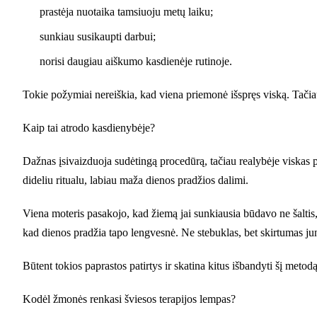
prastėja nuotaika tamsiuoju metų laiku;
sunkiau susikaupti darbui;
norisi daugiau aiškumo kasdienėje rutinoje.
Tokie požymiai nereiškia, kad viena priemonė išspręs viską. Tači
Kaip tai atrodo kasdienybėje?
Dažnas įsivaizduoja sudėtingą procedūrą, tačiau realybėje viskas 
dideliu ritualu, labiau maža dienos pradžios dalimi.
Viena moteris pasakojo, kad žiemą jai sunkiausia būdavo ne šaltis, o
kad dienos pradžia tapo lengvesnė. Ne stebuklas, bet skirtumas ju
Būtent tokios paprastos patirtys ir skatina kitus išbandyti šį metodą
Kodėl žmonės renkasi šviesos terapijos lempas?