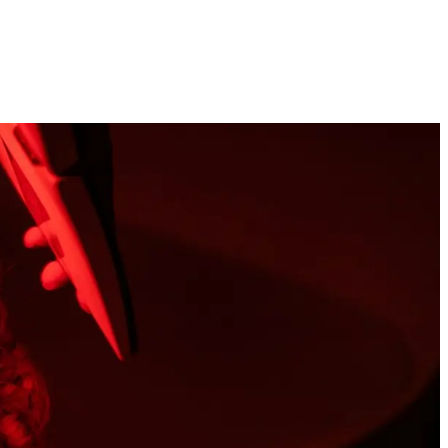
Technologijų naujienos, įrenginiai ir gidai
2026 M. RUGPJŪČIO 6 D.