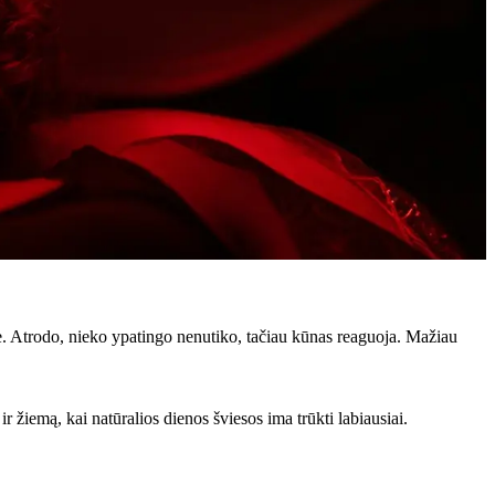
nė. Atrodo, nieko ypatingo nenutiko, tačiau kūnas reaguoja. Mažiau
žiemą, kai natūralios dienos šviesos ima trūkti labiausiai.