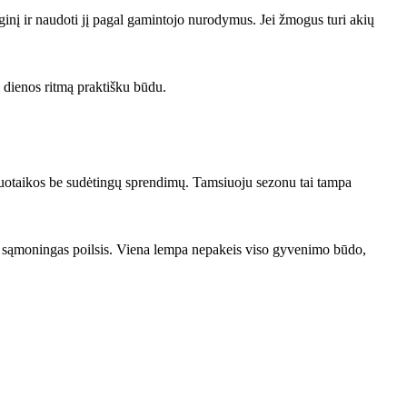
ginį ir naudoti jį pagal gamintojo nurodymus. Jei žmogus turi akių
i dienos ritmą praktišku būdu.
 nuotaikos be sudėtingų sprendimų. Tamsiuoju sezonu tai tampa
 ir sąmoningas poilsis. Viena lempa nepakeis viso gyvenimo būdo,