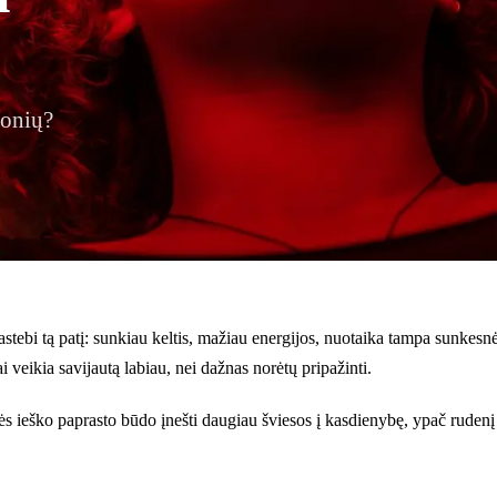
monių?
astebi tą patį: sunkiau keltis, mažiau energijos, nuotaika tampa sunkes
i veikia savijautą labiau, nei dažnas norėtų pripažinti.
ieško paprasto būdo įnešti daugiau šviesos į kasdienybę, ypač rudenį ir 