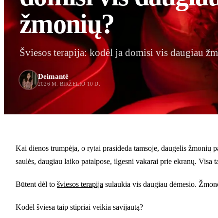
žmonių?
Šviesos terapija: kodėl ja domisi vis daugiau ž
Deimantė
2026 M. BIRŽELIO 10 D.
Kai dienos trumpėja, o rytai prasideda tamsoje, daugelis žmonių p
saulės, daugiau laiko patalpose, ilgesni vakarai prie ekranų. Visa ta
Būtent dėl to
šviesos terapija
sulaukia vis daugiau dėmesio. Žmonės 
Kodėl šviesa taip stipriai veikia savijautą?