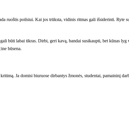
 ruoštis poilsiui. Kai jos trūksta, vidinis ritmas gali išsiderinti. Ryte
li būti labai tikras. Dirbi, geri kavą, bandai susikaupti, bet kūnas lyg v
cine būsena.
kritimą. Ja domisi biuruose dirbantys žmonės, studentai, pamaininį darbą