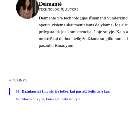
Deimantė
TECHNOLOGIJŲ AUTORĖ
Deimantė yra technologijas išmananti vunderkindė
apetitą visiems skaitmeniniams dalykams. Jos ais
prilygsta tik jos kompetencijai šioje srityje. Kaip ai
meistriškai derina meilę žodžiams su giliu nuolat 
pasaulio išmanymu.
//
TURINYS
Dažniausiai žmonės jos ieško, kai pastebi kelis dalykus:
01
Mažas pokytis, kuris gali pakeisti rytą
02