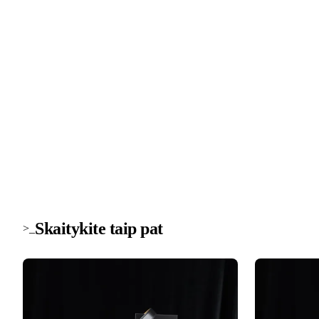
>_ naujienlaiškis
Technologijų naujienos į pašto dė
Svarbiausios savaitės žinios apie saugumą, įrenginius ir
technologijas. Be šlamšto.
Skaitykite taip pat
>_