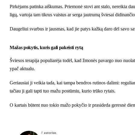
Pirkėjams patinka aiškumas. Priemonė stovi ant stalo, nereikia dau
ligų, vartoja tam tikrus vaistus ar serga jautrumą šviesai didinanči
Daugeliui svarbus ir jausmas, kad jie patys kažką daro dėl savo sa
Mažas pokytis, kuris gali pakeisti rytą
Šviesos terapija populiarėja todėl, kad žmonės pavargo nuo nuolat
ypač aktualu.
Geriausiai ji veikia tada, kai tampa bendros rutinos dalimi: regu
tačiau ji gali tapti tuo mažu postūmiu, kurio trūko rytais.
O kartais būtent nuo tokio mažo pokyčio ir prasideda geresnė dien
// autorius