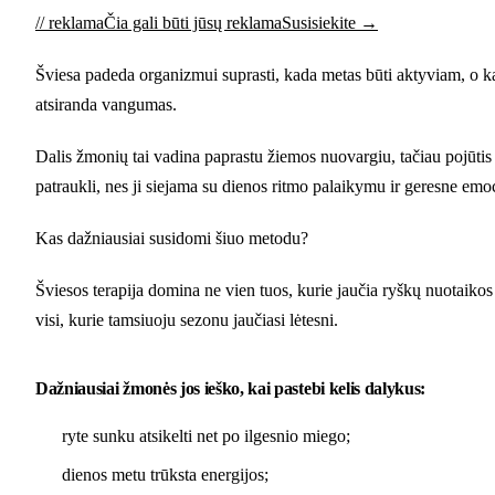
// reklama
Čia gali būti jūsų reklama
Susisiekite →
Šviesa padeda organizmui suprasti, kada metas būti aktyviam, o kada
atsiranda vangumas.
Dalis žmonių tai vadina paprastu žiemos nuovargiu, tačiau pojūtis ga
patraukli, nes ji siejama su dienos ritmo palaikymu ir geresne emo
Kas dažniausiai susidomi šiuo metodu?
Šviesos terapija domina ne vien tuos, kurie jaučia ryškų nuotaikos 
visi, kurie tamsiuoju sezonu jaučiasi lėtesni.
Dažniausiai žmonės jos ieško, kai pastebi kelis dalykus:
ryte sunku atsikelti net po ilgesnio miego;
dienos metu trūksta energijos;