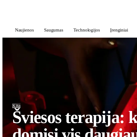
i
Blog
</>
Naujienos
Saugumas
Technologijos
Įrenginiai
Kita
Šviesos terapija: 
domisi vis daugia