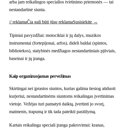
arba jam reikalingos specialios tvirtinimo priemonės — tai
nestandartinė siunta.
// reklama
Čia gali būti jūsų reklama
Susisiekite →
Tipiniai pavyzdžiai: motociklai ir jų dalys, muzikos
instrumentai (fortepijonai, arfos), dideli baldai (spintos,
bibliotekos), statybinės medžiagos nestandartiniais pjūviais,
baseinai ir jų įranga.
Kaip organizuojamas pervežimas
Skirtingai nei įprastos siuntos, kurias galima tiesiog atiduoti
kurjeriui, nestandartinėms siuntoms reikalingas įvertinimas
vietoje. Vežėjas turi pamatyti daiktą, įvertinti jo svorį,
matmenis, trapumą ir tik tada pateikti pasiūlymą.
Kartais reikalinga speciali įranga pakrovimui: kranas,