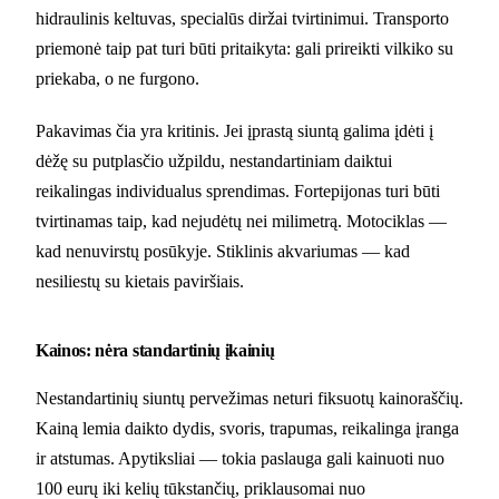
hidraulinis keltuvas, specialūs diržai tvirtinimui. Transporto
priemonė taip pat turi būti pritaikyta: gali prireikti vilkiko su
priekaba, o ne furgono.
Pakavimas čia yra kritinis. Jei įprastą siuntą galima įdėti į
dėžę su putplasčio užpildu, nestandartiniam daiktui
reikalingas individualus sprendimas. Fortepijonas turi būti
tvirtinamas taip, kad nejudėtų nei milimetrą. Motociklas —
kad nenuvirstų posūkyje. Stiklinis akvariumas — kad
nesiliestų su kietais paviršiais.
Kainos: nėra standartinių įkainių
Nestandartinių siuntų pervežimas neturi fiksuotų kainoraščių.
Kainą lemia daikto dydis, svoris, trapumas, reikalinga įranga
ir atstumas. Apytiksliai — tokia paslauga gali kainuoti nuo
100 eurų iki kelių tūkstančių, priklausomai nuo