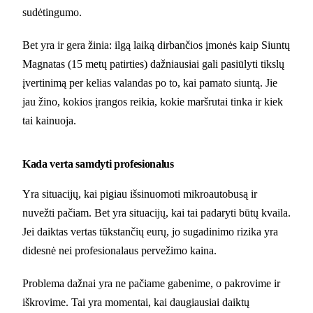
sudėtingumo.
Bet yra ir gera žinia: ilgą laiką dirbančios įmonės kaip Siuntų
Magnatas (15 metų patirties) dažniausiai gali pasiūlyti tikslų
įvertinimą per kelias valandas po to, kai pamato siuntą. Jie
jau žino, kokios įrangos reikia, kokie maršrutai tinka ir kiek
tai kainuoja.
Kada verta samdyti profesionalus
Yra situacijų, kai pigiau išsinuomoti mikroautobusą ir
nuvežti pačiam. Bet yra situacijų, kai tai padaryti būtų kvaila.
Jei daiktas vertas tūkstančių eurų, jo sugadinimo rizika yra
didesnė nei profesionalaus pervežimo kaina.
Problema dažnai yra ne pačiame gabenime, o pakrovime ir
iškrovime. Tai yra momentai, kai daugiausiai daiktų