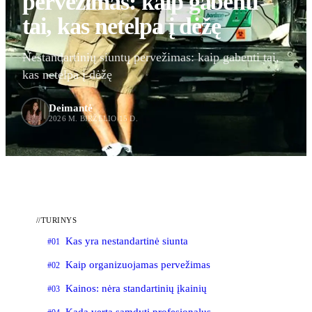
pervežimas: kaip gabenti
tai, kas netelpa į dėžę
Nestandartinių siuntų pervežimas: kaip gabenti tai,
kas netelpa į dėžę
Deimantė
2026 M. BIRŽELIO 15 D.
//
TURINYS
Kas yra nestandartinė siunta
#01
Kaip organizuojamas pervežimas
#02
Kainos: nėra standartinių įkainių
#03
Kada verta samdyti profesionalus