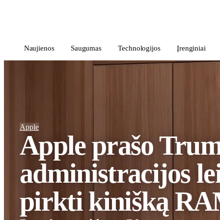
i
Blog
</>
Naujienos
Saugumas
Technologijos
Įrenginiai
Apple
Apple prašo Tru
administracijos lei
pirkti kinišką R