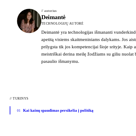
// autorius
Deimantė
TECHNOLOGIJŲ AUTORĖ
Deimantė yra technologijas išmananti vunderkindė
apetitą visiems skaitmeniniams dalykams. Jos ais
prilygsta tik jos kompetencijai šioje srityje. Kaip ai
meistriškai derina meilę žodžiams su giliu nuolat 
pasaulio išmanymu.
//
TURINYS
Kai kainų spaudimas persikelia į politiką
01