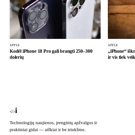
APPLE
APPLE
Kodėl iPhone 18 Pro gali brangti 250–300
„iPhone“ iškri
dolerių
ir vis tiek vei
i
Blog
</>
Technologijų naujienos, įrenginių apžvalgos ir
praktiniai gidai — aiškiai ir be triukšmo.