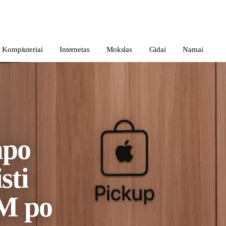
Kompiuteriai
Internetas
Mokslas
Gidai
Namai
mpo
sti
AM po