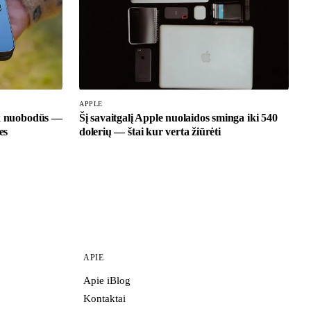
APPLE
ik nuobodūs —
Šį savaitgalį Apple nuolaidos sminga iki 540
es
dolerių — štai kur verta žiūrėti
APIE
Apie iBlog
Kontaktai