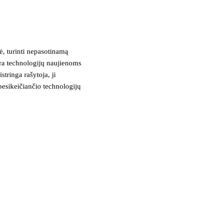
, turinti nepasotinamą
tra technologijų naujienoms
stringa rašytoja, ji
besikeičiančio technologijų