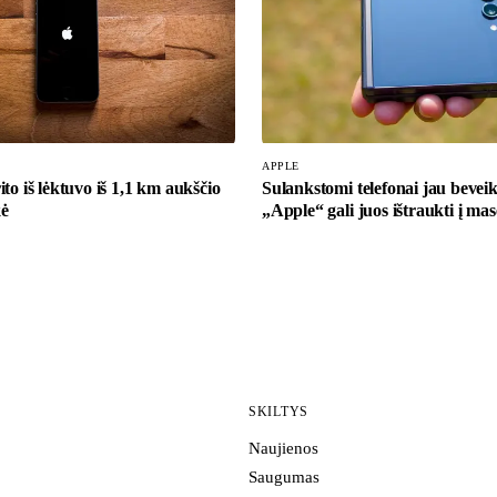
APPLE
to iš lėktuvo iš 1,1 km aukščio
Sulankstomi telefonai jau beve
kė
„Apple“ gali juos ištraukti į mas
SKILTYS
Naujienos
Saugumas