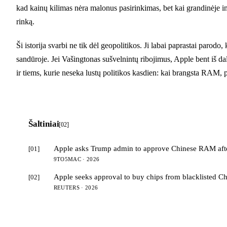
kad kainų kilimas nėra malonus pasirinkimas, bet kai grandinėje ima
rinką.
Ši istorija svarbi ne tik dėl geopolitikos. Ji labai paprastai par
sandūroje. Jei Vašingtonas sušvelnintų ribojimus, Apple bent iš dal
ir tiems, kurie neseka lustų politikos kasdien: kai brangsta RAM, pa
Šaltiniai
[02]
Apple asks Trump admin to approve Chinese RAM after
[01]
9TO5MAC · 2026
Apple seeks approval to buy chips from blacklisted C
[02]
REUTERS · 2026