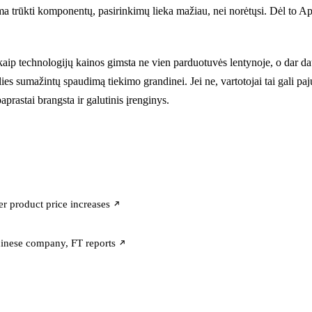
 trūkti komponentų, pasirinkimų lieka mažiau, nei norėtųsi. Dėl to Apple 
odo, kaip technologijų kainos gimsta ne vien parduotuvės lentynoje, o d
ies sumažintų spaudimą tiekimo grandinei. Jei ne, vartotojai tai gali paj
prastai brangsta ir galutinis įrenginys.
 product price increases
hinese company, FT reports