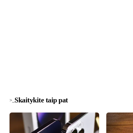
>_ naujienlaiškis
Technologijų naujienos į pašto dė
Svarbiausios savaitės žinios apie saugumą, įrenginius ir
technologijas. Be šlamšto.
Skaitykite taip pat
>_