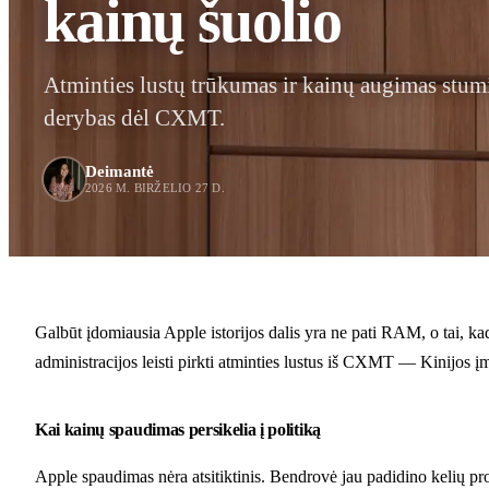
kainų šuolio
Atminties lustų trūkumas ir kainų augimas stumi
derybas dėl CXMT.
Deimantė
2026 M. BIRŽELIO 27 D.
Galbūt įdomiausia Apple istorijos dalis yra ne pati RAM, o tai,
administracijos leisti pirkti atminties lustus iš CXMT — Kinijos įm
Kai kainų spaudimas persikelia į politiką
Apple spaudimas nėra atsitiktinis. Bendrovė jau padidino kelių pro