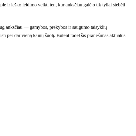
ir ieško leidimo veikti ten, kur anksčiau galėjo tik tyliai stebėti
ar daug anksčiau — gamybos, prekybos ir saugumo taisyklių
usti per dar vieną kainų šuolį. Būtent todėl šis pranešimas aktualus