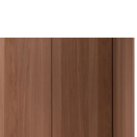
Technologijų naujienos, įrenginiai ir gidai
2026 M. RUGPJŪČIO 8 D.