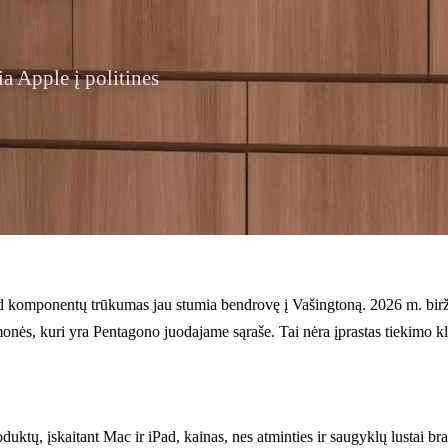
a Apple į politines
 kad komponentų trūkumas jau stumia bendrovę į Vašingtoną. 2026 m. bi
onės, kuri yra Pentagono juodajame sąraše. Tai nėra įprastas tiekimo kla
duktų, įskaitant Mac ir iPad, kainas, nes atminties ir saugyklų lustai b