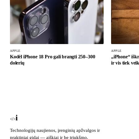
APPLE
APPLE
Kodėl iPhone 18 Pro gali brangti 250–300
„iPhone“ iškri
dolerių
ir vis tiek vei
i
Blog
</>
Technologijų naujienos, įrenginių apžvalgos ir
praktiniai gidai — aiškiai ir be triukšmo.