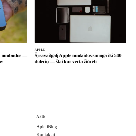
APPLE
ik nuobodūs —
Šį savaitgalį Apple nuolaidos sminga iki 540
es
dolerių — štai kur verta žiūrėti
APIE
Apie iBlog
Kontaktai