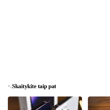
>_ naujienlaiškis
Technologijų naujienos į pašto dė
Svarbiausios savaitės žinios apie saugumą, įrenginius ir
technologijas. Be šlamšto.
Skaitykite taip pat
>_