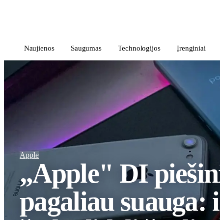
i
Blog
</>
Naujienos
Saugumas
Technologijos
Įrenginiai
Apple
„Apple" DI piešin
pagaliau suauga: 