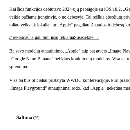
Kai šios funkcijos debiutavo 2024-ųjų pabaigoje su iOS 18.2, „Gen
veikia pačiame įrenginyje, o ne debesyje. Tai reiškia absoliutų pr
toliau veiks tik lokaliai, ar „Apple" pagaliau išnaudos ir debesų k
// reklama
Čia gali būti jūsų reklama
Susisiekite →
Be savo modelių atnaujinimo, „Apple" taip pat atvers „Image Pla
„Google Nano Banana" bei kitus konkurentų modelius. Visa tai reiški
sprendimo.
Visa tai bus oficialiai pristatyta WWDC konferencijoje, kuri pras
„Image Playground" atnaujinimai rodo, kad „Apple" neketina mesti
Šaltiniai
[02]