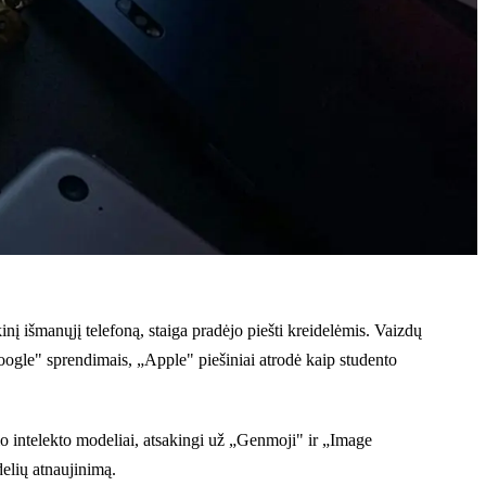
į išmanųjį telefoną, staiga pradėjo piešti kreidelėmis. Vaizdų
oogle" sprendimais, „Apple" piešiniai atrodė kaip studento
 intelekto modeliai, atsakingi už „Genmoji" ir „Image
elių atnaujinimą.