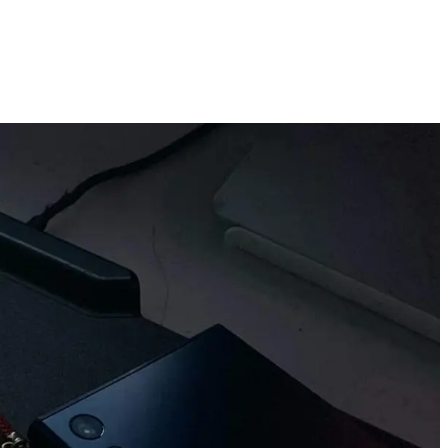
Technologijų naujienos, įrenginiai ir gidai
2026 M. RUGPJŪČIO 7 D.