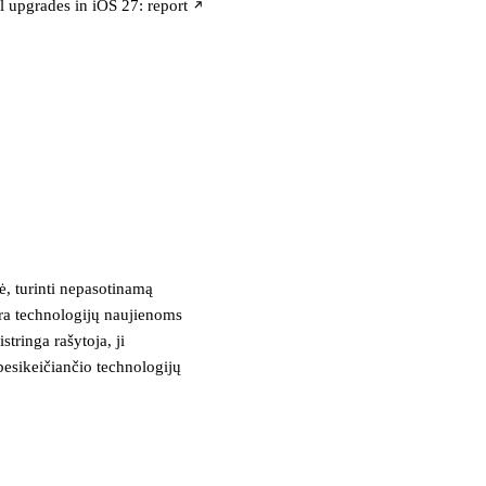
l upgrades in iOS 27: report
, turinti nepasotinamą
tra technologijų naujienoms
stringa rašytoja, ji
besikeičiančio technologijų