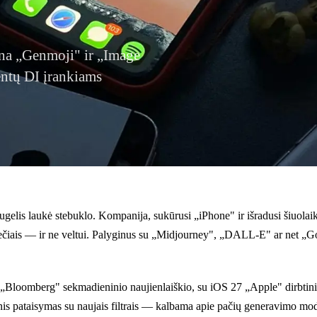
ina „Genmoji" ir „Image
entų DI įrankiams
lis laukė stebuklo. Kompanija, sukūrusi „iPhone" ir išradusi šiuolaikin
 pečiais — ir ne veltui. Palyginus su „Midjourney", „DALL-E" ar net „G
„Bloomberg" sekmadieninio naujienlaiškio, su iOS 27 „Apple" dirbtinio
nis pataisymas su naujais filtrais — kalbama apie pačių generavimo mod