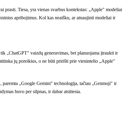
i prasti. Tiesa, yra vienas svarbus kontekstas: „Apple" modeliai
ninius apribojimus. Kol kas neaišku, ar atnaujinti modeliai ir
 tik „ChatGPT" vaizdų generavimas, bet planuojama įtraukti ir
tinka jų poreikius, o ne būti pririšti prie vienintelio „Apple"
ri", paremta „Google Gemini" technologija, tačiau „Genmoji" ir
ymas buvo per silpnas, ir dabar atsitiesia.