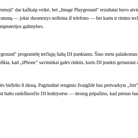
moji" dar kažkaip veikė, bet „Image Playground" rezultatai buvo atvira
ivatumą — jokie duomenys neišeina iš telefono — bet kartu ir rimtus tech
ompiuterijos galimybes.
yground" programėlę trečiųjų šalių DI įrankiams. Šiuo metu palaikomas
a, kad „iPhone" savininkai galės rinktis, kuris DI įrankis geriausiai ati
idės birželio 8 dieną. Pagrindinė renginio žvaigždė bus pertvarkyta „Si
 balto rankšluosčio DI lenktynėse — tiesiog pripažino, kad pirmas band