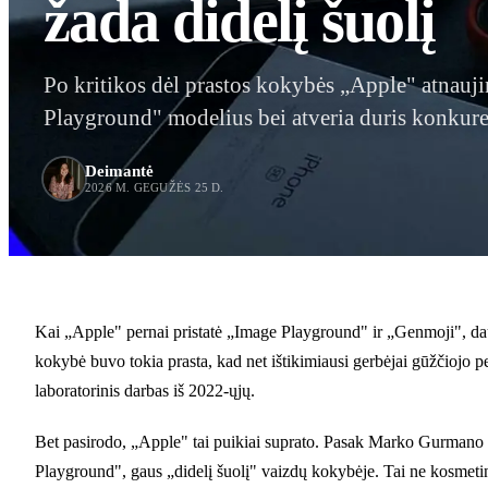
žada didelį šuolį
Po kritikos dėl prastos kokybės „Apple" atnauj
Playground" modelius bei atveria duris konkur
Deimantė
2026 M. GEGUŽĖS 25 D.
Kai „Apple" pernai pristatė „Image Playground" ir „Genmoji", dauge
kokybė buvo tokia prasta, kad net ištikimiausi gerbėjai gūžčiojo
laboratorinis darbas iš 2022-ųjų.
Bet pasirodo, „Apple" tai puikiai suprato. Pasak Marko Gurmano 
Playground", gaus „didelį šuolį" vaizdų kokybėje. Tai ne kosmeti