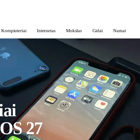
Kompiuteriai
Internetas
Mokslas
Gidai
Namai
iai
iOS 27