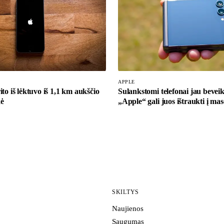
APPLE
to iš lėktuvo iš 1,1 km aukščio
Sulankstomi telefonai jau beve
kė
„Apple“ gali juos ištraukti į mas
SKILTYS
Naujienos
Saugumas