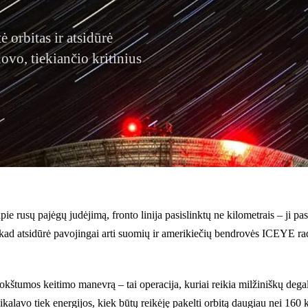
ė orbitas ir atsidūrė
ovo, tiekiančio kritinius
usų pajėgų judėjimą, fronto linija pasislinktų ne kilometrais – ji pasisli
, kad atsidūrė pavojingai arti suomių ir amerikiečių bendrovės ICEYE rad
plokštumos keitimo manevrą – tai operacija, kuriai reikia milžiniškų de
eikalavo tiek energijos, kiek būtų reikėję pakelti orbitą daugiau nei 16