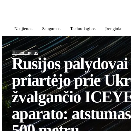
i
Blog
</>
Naujienos
Saugumas
Technologijos
Įrenginiai
Technologijos
Rusijos palydovai
priartėjo prie Uk
žvalgančio ICEY
aparato: atstumas
500 metrų