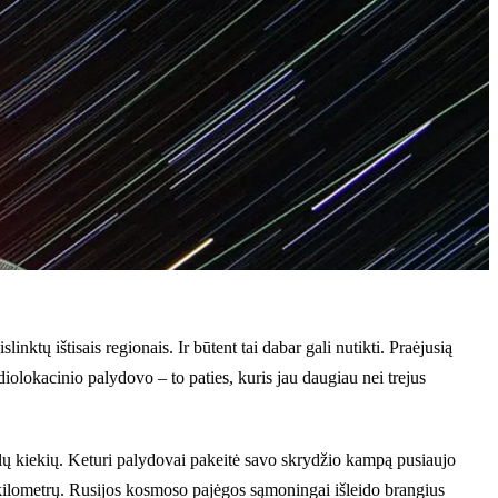
nktų ištisais regionais. Ir būtent tai dabar gali nutikti. Praėjusią
iolokacinio palydovo – to paties, kuris jau daugiau nei trejus
galų kiekių. Keturi palydovai pakeitė savo skrydžio kampą pusiaujo
0 kilometrų. Rusijos kosmoso pajėgos sąmoningai išleido brangius