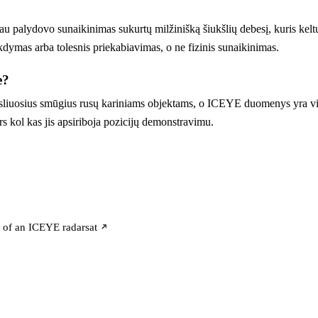
iau palydovo sunaikinimas sukurtų milžinišką šiukšlių debesį, kuris kelt
rikdymas arba tolesnis priekabiavimas, o ne fizinis sunaikinimas.
e?
iksliuosius smūgius rusų kariniams objektams, o ICEYE duomenys yra vi
ors kol kas jis apsiriboja pozicijų demonstravimu.
e of an ICEYE radarsat