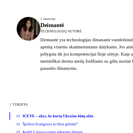
// autorius
Deimantė
TECHNOLOGIJŲ AUTORĖ
Deimantė yra technologijas išmananti vunderkindė
apetitą visiems skaitmeniniams dalykams. Jos ais
prilygsta tik jos kompetencijai šioje srityje. Kaip ai
meistriškai derina meilę žodžiams su giliu nuolat 
pasaulio išmanymu.
//
TURINYS
ICEYE – akys, be kurių Ukraina būtų akla
01
Špokos žvangesys ar tikra grėsmė?
02
Kodėl Lietuva turėtų atkreipti dėmesį
03