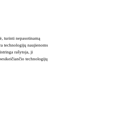
, turinti nepasotinamą
tra technologijų naujienoms
stringa rašytoja, ji
besikeičiančio technologijų