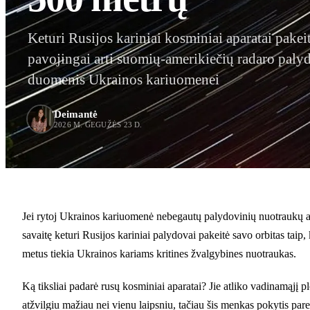
Keturi Rusijos kariniai kosminiai aparatai pakeit
pavojingai arti suomių-amerikiečių radaro palyd
duomenis Ukrainos kariuomenei
Deimantė
2026 M. GEGUŽĖS 23 D.
Jei rytoj Ukrainos kariuomenė nebegautų palydovinių nuotraukų apie r
savaitę keturi Rusijos kariniai palydovai pakeitė savo orbitas taip
metus tiekia Ukrainos kariams kritines žvalgybines nuotraukas.
Ką tiksliai padarė rusų kosminiai aparatai? Jie atliko vadinamąjį 
atžvilgiu mažiau nei vienu laipsniu, tačiau šis menkas pokytis par