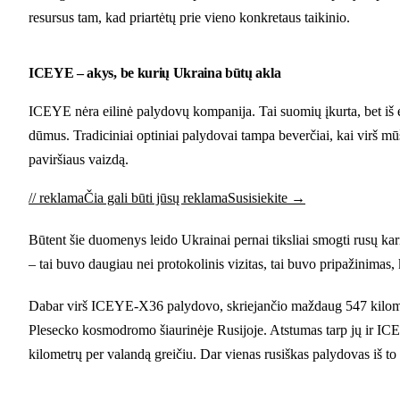
resursus tam, kad priartėtų prie vieno konkretaus taikinio.
ICEYE – akys, be kurių Ukraina būtų akla
ICEYE nėra eilinė palydovų kompanija. Tai suomių įkurta, bet iš e
dūmus. Tradiciniai optiniai palydovai tampa beverčiai, kai virš mū
paviršiaus vaizdą.
// reklama
Čia gali būti jūsų reklama
Susisiekite →
Būtent šie duomenys leido Ukrainai pernai tiksliai smogti rusų 
– tai buvo daugiau nei protokolinis vizitas, tai buvo pripažinimas
Dabar virš ICEYE-X36 palydovo, skriejančio maždaug 547 kilometrų
Plesecko kosmodromo šiaurinėje Rusijoje. Atstumas tarp jų ir ICE
kilometrų per valandą greičiu. Dar vienas rusiškas palydovas iš to