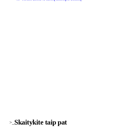
>_ naujienlaiškis
Technologijų naujienos į pašto dė
Svarbiausios savaitės žinios apie saugumą, įrenginius ir
technologijas. Be šlamšto.
Skaitykite taip pat
>_