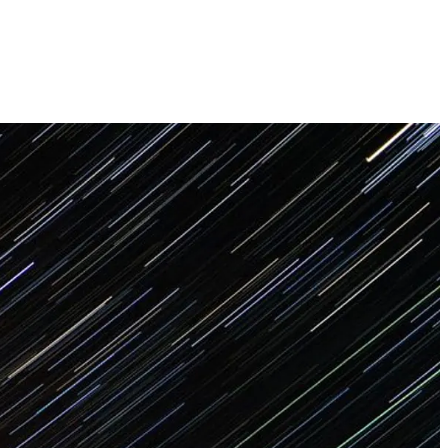
Technologijų naujienos, įrenginiai ir gidai
2026 M. RUGPJŪČIO 8 D.