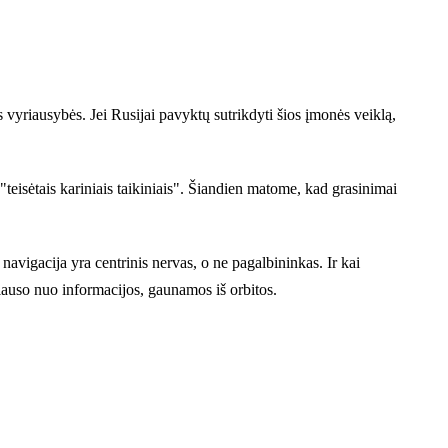
 vyriausybės. Jei Rusijai pavyktų sutrikdyti šios įmonės veiklą,
"teisėtais kariniais taikiniais". Šiandien matome, kad grasinimai
navigacija yra centrinis nervas, o ne pagalbininkas. Ir kai
lauso nuo informacijos, gaunamos iš orbitos.