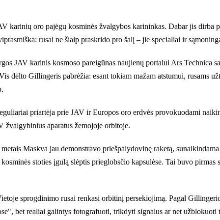
V karinių oro pajėgų kosminės žvalgybos karininkas. Dabar jis dirba pr
prasmiška: rusai ne šiaip praskrido pro šalį – jie specialiai ir sąmoning
sargos JAV karinis kosmoso pareigūnas naujienų portalui Ars Technica sa
is dėlto Gillingeris pabrėžia: esant tokiam mažam atstumui, rusams užt
o.
 reguliariai priartėja prie JAV ir Europos oro erdvės provokuodami naiki
V žvalgybinius aparatus žemojoje orbitoje.
21 metais Maskva jau demonstravo priešpalydovinę raketą, sunaikindam
s kosminės stoties įgulą slėptis prieglobsčio kapsulėse. Tai buvo pirmas
Vietoje sprogdinimo rusai renkasi orbitinį persekiojimą. Pagal Gillinger
ose", bet realiai galintys fotografuoti, trikdyti signalus ar net užblokuo