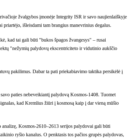
ivačioje žvalgybos įmonėje Integrity ISR ir savo naujienlaiškyje
ai priartėjo, išleisdami tam brangius manevrinius degalus.
kė, kad tai gali būti "bukos špagos žvangesys" – rusai
ektų "nežymių palydovų ekscentriciteto ir vidutinio aukščio
ntuvų pakilimus. Dabar ta pati priekabiavimo taktika persikėlė į
a savo paties nebeveikiantį palydovą Kosmos-1408. Tuomet
 signalas, kad Kremlius žiūri į kosmosą kaip į dar vieną mūšio
io analizę, Kosmos-2610–2613 serijos palydovai gali būti
ti taikinio ryšio kanalus. O penktasis tos pačios grupės palydovas,