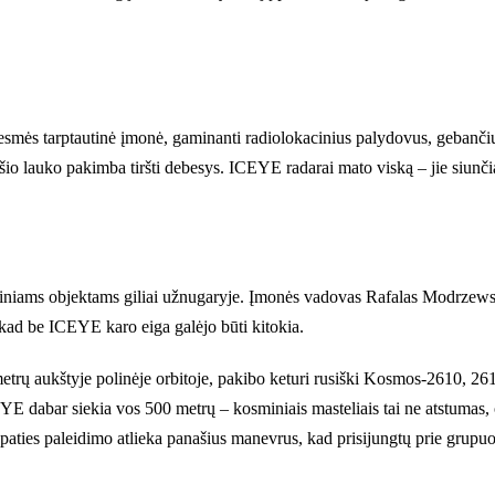
smės tarptautinė įmonė, gaminanti radiolokacinius palydovus, gebančius
šio lauko pakimba tiršti debesys. ICEYE radarai mato viską – jie siunčia 
kariniams objektams giliai užnugaryje. Įmonės vadovas Rafalas Modrzew
, kad be ICEYE karo eiga galėjo būti kitokia.
 aukštyje polinėje orbitoje, pakibo keturi rusiški Kosmos-2610, 2611, 
YE dabar siekia vos 500 metrų – kosminiais masteliais tai ne atstumas,
 paties paleidimo atlieka panašius manevrus, kad prisijungtų prie grupuo