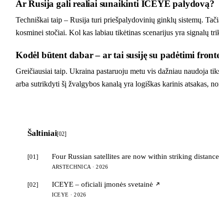
Ar Rusija gali realiai sunaikinti ICEYE palydovą?
Techniškai taip – Rusija turi priešpalydovinių ginklų sistemų. Tač
kosminei stočiai. Kol kas labiau tikėtinas scenarijus yra signalų t
Kodėl būtent dabar – ar tai susiję su padėtimi front
Greičiausiai taip. Ukraina pastaruoju metu vis dažniau naudoja t
arba sutrikdyti šį žvalgybos kanalą yra logiškas karinis atsakas, n
Šaltiniai
[02]
Four Russian satellites are now within striking distanc
[01]
ARSTECHNICA · 2026
ICEYE – oficiali įmonės svetainė
[02]
ICEYE · 2026