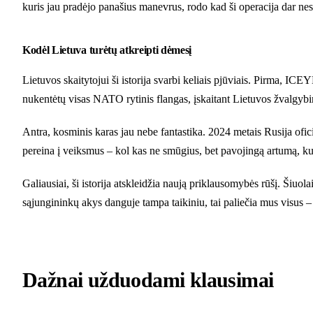
kuris jau pradėjo panašius manevrus, rodo kad ši operacija dar nes
Kodėl Lietuva turėtų atkreipti dėmesį
Lietuvos skaitytojui ši istorija svarbi keliais pjūviais. Pirma, IC
nukentėtų visas NATO rytinis flangas, įskaitant Lietuvos žvalgyb
Antra, kosminis karas jau nebe fantastika. 2024 metais Rusija ofici
pereina į veiksmus – kol kas ne smūgius, bet pavojingą artumą, kuri
Galiausiai, ši istorija atskleidžia naują priklausomybės rūšį. Šiuo
sąjungininkų akys danguje tampa taikiniu, tai paliečia mus visus 
Dažnai užduodami klausimai