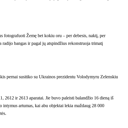
 fotografuoti Žemę bet kokiu oru – per debesis, naktį, per
radijo bangas ir pagal jų atspindžius rekonstruoja trimatį
skis pernai susitiko su Ukrainos prezidentu Volodymyru Zelenskiu
2612 ir 2613 aparatai. Jie buvo paleisti balandžio 16 dieną iš
 o intymus artumas, kai abu objektai lekia maždaug 28 000
tės.