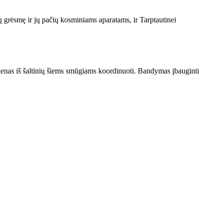
ų grėsmę ir jų pačių kosminiams aparatams, ir Tarptautinei
enas iš šaltinių šiems smūgiams koordinuoti. Bandymas įbauginti