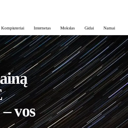
Kompiuteriai
Internetas
Mokslas
Gidai
Namai
rainą
E
 – vos