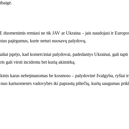
ibaigė.
EYE duomenimis remiasi ne tik JAV ar Ukraina – jais naudojasi ir Europos
inius pajėgumus, kurie neturi nuosavų palydovų.
aliai įspėjo, kad komerciniai palydovai, padedantys Ukrainai, gali tapti 
s gali virsti incidentu bet kurią akimirką.
laikinis karas nebeįmanomas be kosmoso – palydovinė žvalgyba, ryšiai ir 
– nuo kariuomenės vadovybės iki paprastų piliečių, kurių saugumas prik