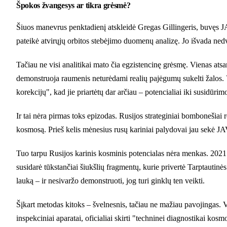
Špokos žvangesys ar tikra grėsmė?
Šiuos manevrus penktadienį atskleidė Gregas Gillingeris, buvęs JA
pateikė atvirųjų orbitos stebėjimo duomenų analizę. Jo išvada nedvi
Tačiau ne visi analitikai mato čia egzistencinę grėsmę. Vienas at
demonstruoja raumenis neturėdami realių pajėgumų sukelti žalos. V
korekcijų", kad jie priartėtų dar arčiau – potencialiai iki susidūrim
Ir tai nėra pirmas toks epizodas. Rusijos strateginiai bombonešiai
kosmosą. Prieš kelis mėnesius rusų kariniai palydovai jau sekė JA
Tuo tarpu Rusijos karinis kosminis potencialas nėra menkas. 20
susidarė tūkstančiai šiukšlių fragmentų, kurie privertė Tarptautinė
lauką – ir nesivaržo demonstruoti, jog turi ginklų ten veikti.
Šįkart metodas kitoks – švelnesnis, tačiau ne mažiau pavojingas. 
inspekciniai aparatai, oficialiai skirti "techninei diagnostikai kosm