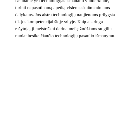
Deimantė yra technologijas išmananti vunderkindė,
turinti nepasotinamą apetitą visiems skaitmeniniams
dalykams. Jos aistra technologijų naujienoms prilygsta
tik jos kompetencijai šioje srityje. Kaip aistringa
rašytoja, ji meistriškai derina meilę žodžiams su giliu
nuolat besikeičiančio technologijų pasaulio išmanymu.
>_ naujienlaiškis
Technologijų naujienos į pašto dėžutę
Svarbiausios savaitės žinios apie saugumą, įrenginius ir
technologijas. Be šlamšto.