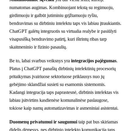
numatomas augimas. Kombinuojant tekstą su regimuoju,
girdimuoju ir galbūt jutiminiu grįžtamuoju ryšiu,
bendravimas su dirbtiniu intelektu taps vis labiau įtraukiantis.
ChatGPT galėtų integruotis su virtualia realybe ir pasiūlyti
visapusišką bendravimo patirtį, kuri ištrintų ribas tarp
skaitmeninio ir fizinio pasaulių.
Be to, labai svarbus veiksnys yra
integracijos pajėgumas
.
Platus į ChatGPT panašių dirbtinių intelektinių procesorių
pritaikymas įvairiuose sektoriuose priklausys nuo jų
gebėjimo sklandžiai susieti su esamomis sistemomis.
Kadangi integracija taps paprastesnė, dirbtinis intelektas vis
labiau įsitvirtins kasdienėse komunalinėse paslaugose,
tokiose kaip namų automatizavimas ir asmeniniai asistentai.
Duomenų privatumui ir saugumui
taip pat bus skiriamas
didelis dėmesys, nes dirbtinio intelekto komunikacija taps