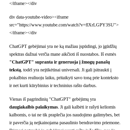
</iframe></div
div data-youtube-video><iframe
src="https://www.youtube.com/watch?v=flXrLGPY3SU">
</iframe></div
ChatGPT gebėjimai yra ne ką mažiau įspūdingi, jo įgūdžių
spektras dažnai verčia mane aikčioti iš nuostabos. Iš esmės
"ChatGPT" supranta ir generuoja į žmogų panašų
tekstą
, todėl yra neįtikėtinai universali. Ji gali įsitraukti į
pokalbius realiuoju laiku, pritaikyti savo toną prie konteksto
ir net kurti kūrybinius ir techninius rašto darbus.
Vienas iš pagrindinių "ChatGPT" gebėjimų yra
daugiakalbis palaikymas
. Ji gali kalbėti ir rašyti keliomis
kalbomis, o tai ne tik praplečia jos naudojimo galimybes, bet
ir paverčia ją neįkainojama pasaulinio bendravimo priemone.