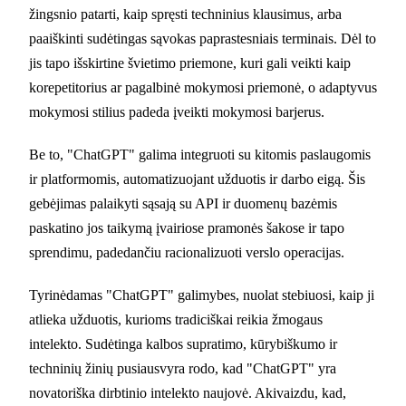
žingsnio patarti, kaip spręsti techninius klausimus, arba
paaiškinti sudėtingas sąvokas paprastesniais terminais. Dėl to
jis tapo išskirtine švietimo priemone, kuri gali veikti kaip
korepetitorius ar pagalbinė mokymosi priemonė, o adaptyvus
mokymosi stilius padeda įveikti mokymosi barjerus.
Be to, "ChatGPT" galima integruoti su kitomis paslaugomis
ir platformomis, automatizuojant užduotis ir darbo eigą. Šis
gebėjimas palaikyti sąsają su API ir duomenų bazėmis
paskatino jos taikymą įvairiose pramonės šakose ir tapo
sprendimu, padedančiu racionalizuoti verslo operacijas.
Tyrinėdamas "ChatGPT" galimybes, nuolat stebiuosi, kaip ji
atlieka užduotis, kurioms tradiciškai reikia žmogaus
intelekto. Sudėtinga kalbos supratimo, kūrybiškumo ir
techninių žinių pusiausvyra rodo, kad "ChatGPT" yra
novatoriška dirbtinio intelekto naujovė. Akivaizdu, kad,