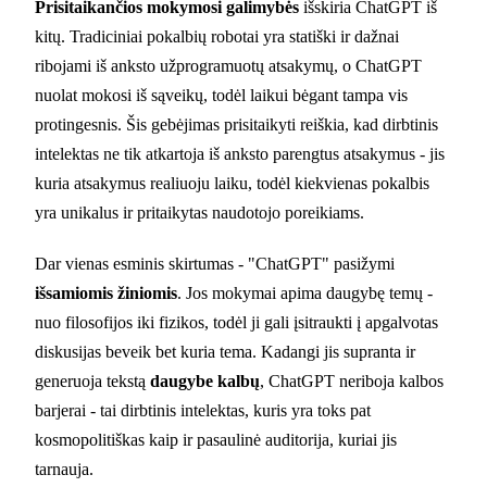
Prisitaikančios mokymosi galimybės
išskiria ChatGPT iš
kitų. Tradiciniai pokalbių robotai yra statiški ir dažnai
ribojami iš anksto užprogramuotų atsakymų, o ChatGPT
nuolat mokosi iš sąveikų, todėl laikui bėgant tampa vis
protingesnis. Šis gebėjimas prisitaikyti reiškia, kad dirbtinis
intelektas ne tik atkartoja iš anksto parengtus atsakymus - jis
kuria atsakymus realiuoju laiku, todėl kiekvienas pokalbis
yra unikalus ir pritaikytas naudotojo poreikiams.
Dar vienas esminis skirtumas - "ChatGPT" pasižymi
išsamiomis žiniomis
. Jos mokymai apima daugybę temų -
nuo filosofijos iki fizikos, todėl ji gali įsitraukti į apgalvotas
diskusijas beveik bet kuria tema. Kadangi jis supranta ir
generuoja tekstą
daugybe kalbų
, ChatGPT neriboja kalbos
barjerai - tai dirbtinis intelektas, kuris yra toks pat
kosmopolitiškas kaip ir pasaulinė auditorija, kuriai jis
tarnauja.