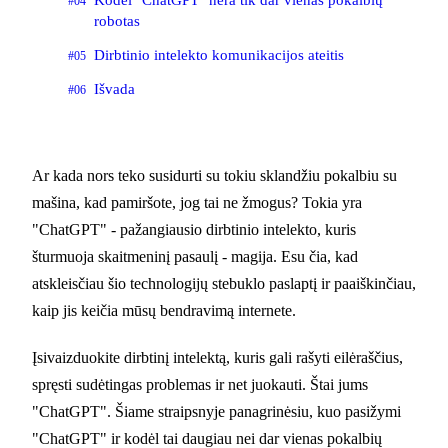
#04
robotas
Dirbtinio intelekto komunikacijos ateitis
#05
Išvada
#06
Ar kada nors teko susidurti su tokiu sklandžiu pokalbiu su
mašina, kad pamiršote, jog tai ne žmogus? Tokia yra
"ChatGPT" - pažangiausio dirbtinio intelekto, kuris
šturmuoja skaitmeninį pasaulį - magija. Esu čia, kad
atskleisčiau šio technologijų stebuklo paslaptį ir paaiškinčiau,
kaip jis keičia mūsų bendravimą internete.
Įsivaizduokite dirbtinį intelektą, kuris gali rašyti eilėraščius,
spręsti sudėtingas problemas ir net juokauti. Štai jums
"ChatGPT". Šiame straipsnyje panagrinėsiu, kuo pasižymi
"ChatGPT" ir kodėl tai daugiau nei dar vienas pokalbių