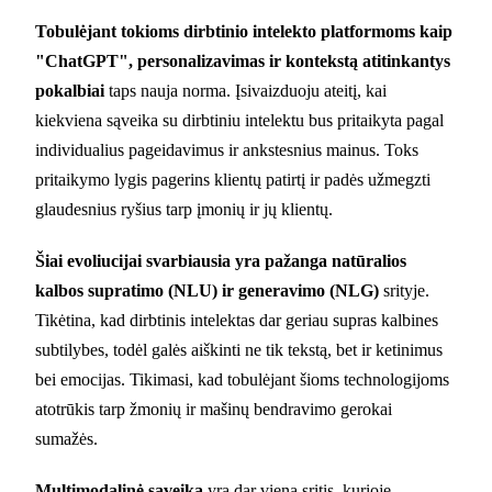
Tobulėjant tokioms dirbtinio intelekto platformoms kaip
"ChatGPT", personalizavimas ir kontekstą atitinkantys
pokalbiai
taps nauja norma. Įsivaizduoju ateitį, kai
kiekviena sąveika su dirbtiniu intelektu bus pritaikyta pagal
individualius pageidavimus ir ankstesnius mainus. Toks
pritaikymo lygis pagerins klientų patirtį ir padės užmegzti
glaudesnius ryšius tarp įmonių ir jų klientų.
Šiai evoliucijai svarbiausia yra pažanga natūralios
kalbos supratimo (NLU) ir generavimo (NLG)
srityje.
Tikėtina, kad dirbtinis intelektas dar geriau supras kalbines
subtilybes, todėl galės aiškinti ne tik tekstą, bet ir ketinimus
bei emocijas. Tikimasi, kad tobulėjant šioms technologijoms
atotrūkis tarp žmonių ir mašinų bendravimo gerokai
sumažės.
Multimodalinė sąveika
yra dar viena sritis, kurioje