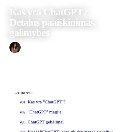
Technologijos
Kas yra ChatGPT?
Detalus paaiškinimas,
galimybės
Deimantė
2023 M. LAPKRIČIO 23 D.
//
TURINYS
Kas yra "ChatGPT"?
#01
"ChatGPT" magija
#02
ChatGPT gebėjimai
#03
Kodėl "ChatGPT" nėra tik dar vienas pokalbių