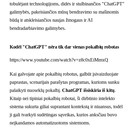
tobulėjant technologijoms, didės ir stulbinančios "ChatGPT"
galimybės, pakeisiančios mūsų bendravimo su mašinomis
būdą ir atskleisiančios naujas žmogaus ir AI
bendradarbiavimo galimybes.
Kodėl "ChatGPT" nėra tik dar vienas pokalbių robotas
https://www.youtube.com/watch?v=z8c0xEiMmxQ
Kai galvojate apie pokalbių robotus, galbūt įsivaizduojate
paprastas, scenarijais parašytas programas, kurioms sunku
palaikyti nuoseklų pokalbį.
ChatGPT išsiskiria iš kitų
.
Kitaip nei tipiniai pokalbių robotai, ši dirbtinio intelekto
sistema sukurta giliai suprantant kontekstą ir niuansus, todėl
ji gali tvarkyti sudėtingas sąveikas, kurios anksčiau buvo
neįkandamos automatizuotoms sistemoms.