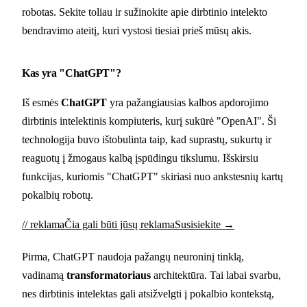
robotas. Sekite toliau ir sužinokite apie dirbtinio intelekto
bendravimo ateitį, kuri vystosi tiesiai prieš mūsų akis.
Kas yra "ChatGPT"?
Iš esmės
ChatGPT
yra pažangiausias kalbos apdorojimo
dirbtinis intelektinis kompiuteris, kurį sukūrė "OpenAI". Ši
technologija buvo ištobulinta taip, kad suprastų, sukurtų ir
reaguotų į žmogaus kalbą įspūdingu tikslumu. Išskirsiu
funkcijas, kuriomis "ChatGPT" skiriasi nuo ankstesnių kartų
pokalbių robotų.
// reklama
Čia gali būti jūsų reklama
Susisiekite →
Pirma, ChatGPT naudoja pažangų neuroninį tinklą,
vadinamą
transformatoriaus
architektūra. Tai labai svarbu,
nes dirbtinis intelektas gali atsižvelgti į pokalbio kontekstą,