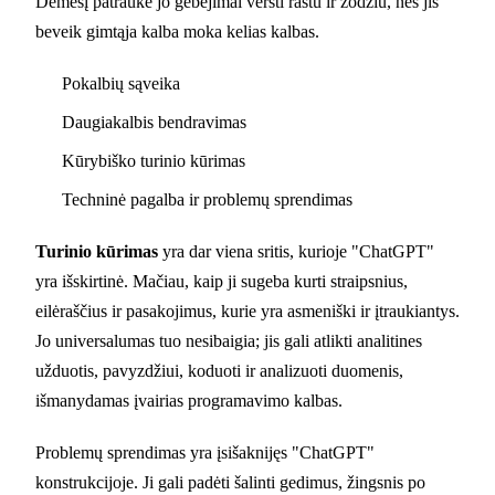
Dėmesį patraukė jo gebėjimai versti raštu ir žodžiu, nes jis
beveik gimtąja kalba moka kelias kalbas.
Pokalbių sąveika
Daugiakalbis bendravimas
Kūrybiško turinio kūrimas
Techninė pagalba ir problemų sprendimas
Turinio kūrimas
yra dar viena sritis, kurioje "ChatGPT"
yra išskirtinė. Mačiau, kaip ji sugeba kurti straipsnius,
eilėraščius ir pasakojimus, kurie yra asmeniški ir įtraukiantys.
Jo universalumas tuo nesibaigia; jis gali atlikti analitines
užduotis, pavyzdžiui, koduoti ir analizuoti duomenis,
išmanydamas įvairias programavimo kalbas.
Problemų sprendimas yra įsišaknijęs "ChatGPT"
konstrukcijoje. Ji gali padėti šalinti gedimus, žingsnis po