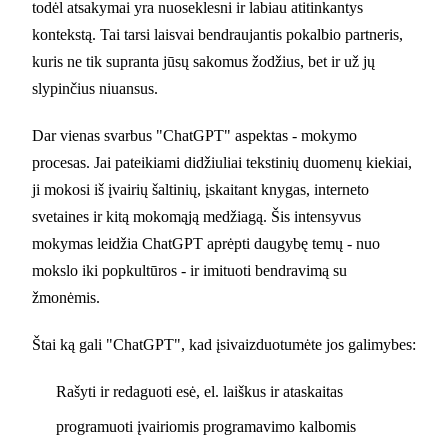
todėl atsakymai yra nuoseklesni ir labiau atitinkantys
kontekstą. Tai tarsi laisvai bendraujantis pokalbio partneris,
kuris ne tik supranta jūsų sakomus žodžius, bet ir už jų
slypinčius niuansus.
Dar vienas svarbus "ChatGPT" aspektas - mokymo
procesas. Jai pateikiami didžiuliai tekstinių duomenų kiekiai,
ji mokosi iš įvairių šaltinių, įskaitant knygas, interneto
svetaines ir kitą mokomąją medžiagą. Šis intensyvus
mokymas leidžia ChatGPT aprėpti daugybę temų - nuo
mokslo iki popkultūros - ir imituoti bendravimą su
žmonėmis.
Štai ką gali "ChatGPT", kad įsivaizduotumėte jos galimybes:
Rašyti ir redaguoti esė, el. laiškus ir ataskaitas
programuoti įvairiomis programavimo kalbomis