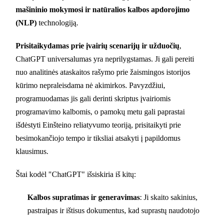
mašininio mokymosi ir natūralios kalbos apdorojimo
(NLP)
technologiją.
Prisitaikydamas prie įvairių scenarijų ir užduočių
,
ChatGPT universalumas yra neprilygstamas. Ji gali pereiti
nuo analitinės ataskaitos rašymo prie žaismingos istorijos
kūrimo nepraleisdama nė akimirkos. Pavyzdžiui,
programuodamas jis gali derinti skriptus įvairiomis
programavimo kalbomis, o pamokų metu gali paprastai
išdėstyti Einšteino reliatyvumo teoriją, prisitaikyti prie
besimokančiojo tempo ir tiksliai atsakyti į papildomus
klausimus.
Štai kodėl "ChatGPT" išsiskiria iš kitų:
Kalbos supratimas ir generavimas
: Ji skaito sakinius,
pastraipas ir ištisus dokumentus, kad suprastų naudotojo