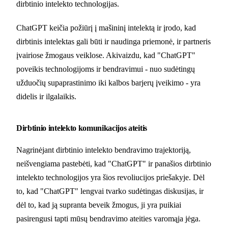
dirbtinio intelekto technologijas.
ChatGPT keičia požiūrį į mašininį intelektą ir įrodo, kad
dirbtinis intelektas gali būti ir naudinga priemonė, ir partneris
įvairiose žmogaus veiklose. Akivaizdu, kad "ChatGPT"
poveikis technologijoms ir bendravimui - nuo sudėtingų
užduočių supaprastinimo iki kalbos barjerų įveikimo - yra
didelis ir ilgalaikis.
Dirbtinio intelekto komunikacijos ateitis
Nagrinėjant dirbtinio intelekto bendravimo trajektoriją,
neišvengiama pastebėti, kad "ChatGPT" ir panašios dirbtinio
intelekto technologijos yra šios revoliucijos priešakyje. Dėl
to, kad "ChatGPT" lengvai tvarko sudėtingas diskusijas, ir
dėl to, kad ją supranta beveik žmogus, ji yra puikiai
pasirengusi tapti mūsų bendravimo ateities varomąja jėga.