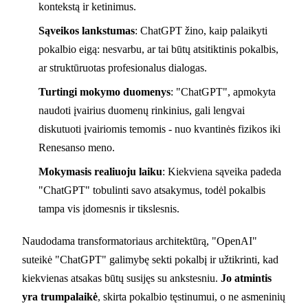
kontekstą ir ketinimus.
Sąveikos lankstumas
: ChatGPT žino, kaip palaikyti
pokalbio eigą: nesvarbu, ar tai būtų atsitiktinis pokalbis,
ar struktūruotas profesionalus dialogas.
Turtingi mokymo duomenys
: "ChatGPT", apmokyta
naudoti įvairius duomenų rinkinius, gali lengvai
diskutuoti įvairiomis temomis - nuo kvantinės fizikos iki
Renesanso meno.
Mokymasis realiuoju laiku
: Kiekviena sąveika padeda
"ChatGPT" tobulinti savo atsakymus, todėl pokalbis
tampa vis įdomesnis ir tikslesnis.
Naudodama transformatoriaus architektūrą, "OpenAI"
suteikė "ChatGPT" galimybę sekti pokalbį ir užtikrinti, kad
kiekvienas atsakas būtų susijęs su ankstesniu.
Jo atmintis
yra trumpalaikė
, skirta pokalbio tęstinumui, o ne asmeninių