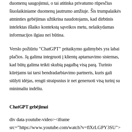
duomenų saugojimui, o tai atitinka privatumo rūpesčius
šiuolaikiniame duomenų jautrumo amžiuje. Šis trumpalaikės
atminties gebėjimas užtikrina naudotojams, kad dirbtinis
intelektas išlaiko kontekstą sąveikos metu, nelaikydamas
informacijos ilgiau nei būtina.
Verslo požiūriu "ChatGPT" pritaikymo galimybės yra labai
plačios. Ją galima integruoti į klientų aptarnavimo sistemas,
kad būtų galima teikti skubią pagalbą visą parą. Turinio
kūrėjams tai tarsi bendradarbiavimo partneris, kuris gali
siūlyti idėjas, rengti straipsnius ir net generuoti visą turinį su
minimaliu indėliu.
ChatGPT gebėjimai
div data-youtube-video><iframe
src="https://www.youtube.com/watch?v=flXrLGPY3SU">