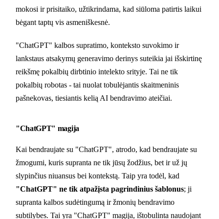
mokosi ir prisitaiko, užtikrindama, kad siūloma patirtis laikui
bėgant taptų vis asmeniškesnė.
"ChatGPT" kalbos supratimo, konteksto suvokimo ir
lankstaus atsakymų generavimo derinys suteikia jai išskirtinę
reikšmę pokalbių dirbtinio intelekto srityje. Tai ne tik
pokalbių robotas - tai nuolat tobulėjantis skaitmeninis
pašnekovas, tiesiantis kelią AI bendravimo ateičiai.
"ChatGPT" magija
Kai bendraujate su "ChatGPT", atrodo, kad bendraujate su
žmogumi, kuris supranta ne tik jūsų žodžius, bet ir už jų
slypinčius niuansus bei kontekstą. Taip yra todėl, kad
"ChatGPT" ne tik atpažįsta pagrindinius šablonus
; ji
supranta kalbos sudėtingumą ir žmonių bendravimo
subtilybes. Tai yra "ChatGPT" magija, ištobulinta naudojant