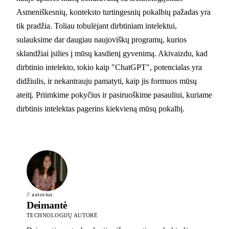
Asmeniškesnių, konteksto turtingesnių pokalbių pažadas yra
tik pradžia. Toliau tobulėjant dirbtiniam intelektui,
sulauksime dar daugiau naujoviškų programų, kurios
sklandžiai įsilies į mūsų kasdienį gyvenimą. Akivaizdu, kad
dirbtinio intelekto, tokio kaip "ChatGPT", potencialas yra
didžiulis, ir nekantrauju pamatyti, kaip jis formuos mūsų
ateitį. Priimkime pokyčius ir pasiruoškime pasauliui, kuriame
dirbtinis intelektas pagerins kiekvieną mūsų pokalbį.
// autorius
Deimantė
TECHNOLOGIJŲ AUTORĖ