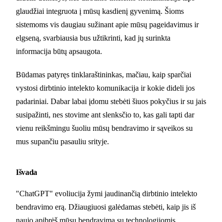
glaudžiai integruota į mūsų kasdienį gyvenimą. Šioms
sistemoms vis daugiau sužinant apie mūsų pageidavimus ir
elgseną, svarbiausia bus užtikrinti, kad jų surinkta
informacija būtų apsaugota.
Būdamas patyręs tinklaraštininkas, mačiau, kaip sparčiai
vystosi dirbtinio intelekto komunikacija ir kokie dideli jos
padariniai. Dabar labai įdomu stebėti šiuos pokyčius ir su jais
susipažinti, nes stovime ant slenksčio to, kas gali tapti dar
vienu reikšmingu šuoliu mūsų bendravimo ir sąveikos su
mus supančiu pasauliu srityje.
Išvada
"ChatGPT" evoliucija žymi jaudinančią dirbtinio intelekto
bendravimo erą. Džiaugiuosi galėdamas stebėti, kaip jis iš
naujo apibrėš mūsų bendravimą su technologijomis.