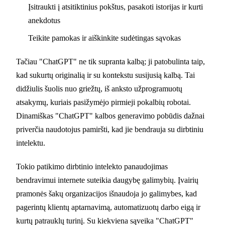
Įsitraukti į atsitiktinius pokštus, pasakoti istorijas ir kurti
anekdotus
Teikite pamokas ir aiškinkite sudėtingas sąvokas
Tačiau "ChatGPT" ne tik supranta kalbą; ji patobulinta taip,
kad sukurtų originalią ir su kontekstu susijusią kalbą. Tai
didžiulis šuolis nuo griežtų, iš anksto užprogramuotų
atsakymų, kuriais pasižymėjo pirmieji pokalbių robotai.
Dinamiškas "ChatGPT" kalbos generavimo pobūdis dažnai
priverčia naudotojus pamiršti, kad jie bendrauja su dirbtiniu
intelektu.
Tokio patikimo dirbtinio intelekto panaudojimas
bendravimui internete suteikia daugybę galimybių. Įvairių
pramonės šakų organizacijos išnaudoja jo galimybes, kad
pagerintų klientų aptarnavimą, automatizuotų darbo eigą ir
kurtų patrauklų turinį. Su kiekviena sąveika "ChatGPT"