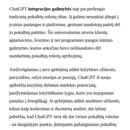
ChatGPT
integracijos galimybės
taip pat peržengia
tradicinių pokalbių robotų ribas. Jį galima nesunkiai įdiegti į
įvairias paslaugas ir platformas, gerinant naudotojų patirtį dėl
jo pokalbių patirties. Šis universalumas atveria klientų
aptarnavimo, švietimo ir net programinės įrangos kūrimo
galimybes, kurios anksčiau buvo neišnaudotos dėl
standartinių pokalbių robotų apribojimų.
Atsižvelgdamas į savo gebėjimą atlikti kūrybines užduotis,
pavyzdžiui, rašyti istorijas ar poeziją, ChatGPT iš naujo
apibrėžia kūrybinį dirbtinio intelekto potencialą,
pasižymėdamas kūrybiškumo lygiu, kuris yra nepaprastai
panašus į žmogiškąjį. Jo gebėjimas atlikti analitines užduotis,
tokias kaip kodavimas ir duomenų analizė, dar labiau
pabrėžia, kad ChatGPT nėra tik dar vienas pokalbių robotas
- tai daugialypis įrankis, įkūnijantis pažangiausias pokalbių