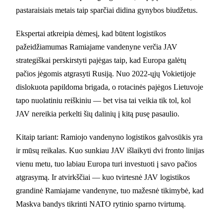
pastaraisiais metais taip sparčiai didina gynybos biudžetus.
Ekspertai atkreipia dėmesį, kad būtent logistikos
pažeidžiamumas Ramiajame vandenyne verčia JAV
strategiškai perskirstyti pajėgas taip, kad Europa galėtų
pačios jėgomis atgrasyti Rusiją. Nuo 2022-ųjų Vokietijoje
dislokuota papildoma brigada, o rotacinės pajėgos Lietuvoje
tapo nuolatiniu reiškiniu — bet visa tai veikia tik tol, kol
JAV nereikia perkelti šių dalinių į kitą pusę pasaulio.
Kitaip tariant: Ramiojo vandenyno logistikos galvosūkis yra
ir mūsų reikalas. Kuo sunkiau JAV išlaikyti dvi fronto linijas
vienu metu, tuo labiau Europa turi investuoti į savo pačios
atgrasymą. Ir atvirkščiai — kuo tvirtesnė JAV logistikos
grandinė Ramiajame vandenyne, tuo mažesnė tikimybė, kad
Maskva bandys tikrinti NATO rytinio sparno tvirtumą.