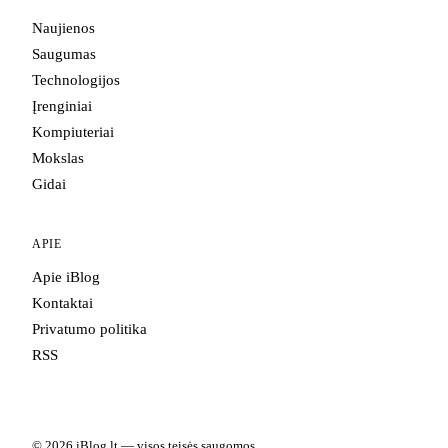
Naujienos
Saugumas
Technologijos
Įrenginiai
Kompiuteriai
Mokslas
Gidai
APIE
Apie iBlog
Kontaktai
Privatumo politika
RSS
© 2026 iBlog.lt — visos teisės saugomos