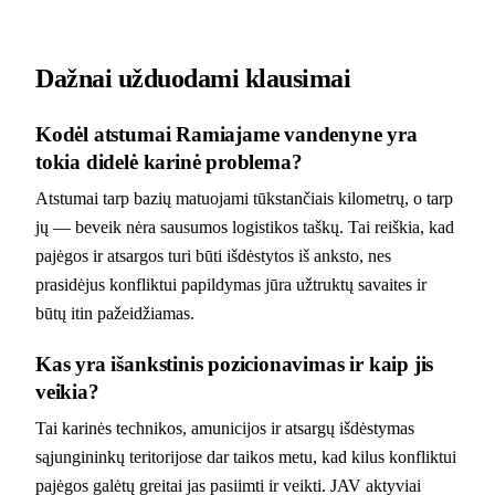
Dažnai užduodami klausimai
Kodėl atstumai Ramiajame vandenyne yra
tokia didelė karinė problema?
Atstumai tarp bazių matuojami tūkstančiais kilometrų, o tarp
jų — beveik nėra sausumos logistikos taškų. Tai reiškia, kad
pajėgos ir atsargos turi būti išdėstytos iš anksto, nes
prasidėjus konfliktui papildymas jūra užtruktų savaites ir
būtų itin pažeidžiamas.
Kas yra išankstinis pozicionavimas ir kaip jis
veikia?
Tai karinės technikos, amunicijos ir atsargų išdėstymas
sąjungininkų teritorijose dar taikos metu, kad kilus konfliktui
pajėgos galėtų greitai jas pasiimti ir veikti. JAV aktyviai