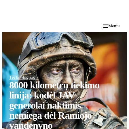
i
Blog
</>
2026 M. RUGPJŪČIO 9 D.
Meniu
Technologijos
8000 kilometrų tiekimo
linija: kodėl JAV
generolai naktimis
nemiega dėl Ramiojo
vandenyno