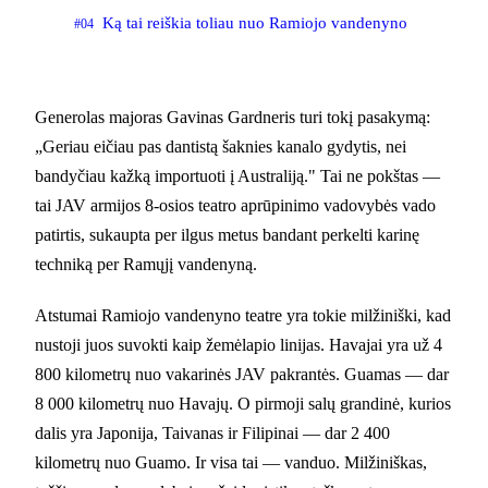
Ką tai reiškia toliau nuo Ramiojo vandenyno
#04
Generolas majoras Gavinas Gardneris turi tokį pasakymą:
„Geriau eičiau pas dantistą šaknies kanalo gydytis, nei
bandyčiau kažką importuoti į Australiją." Tai ne pokštas —
tai JAV armijos 8-osios teatro aprūpinimo vadovybės vado
patirtis, sukaupta per ilgus metus bandant perkelti karinę
techniką per Ramųjį vandenyną.
Atstumai Ramiojo vandenyno teatre yra tokie milžiniški, kad
nustoji juos suvokti kaip žemėlapio linijas. Havajai yra už 4
800 kilometrų nuo vakarinės JAV pakrantės. Guamas — dar
8 000 kilometrų nuo Havajų. O pirmoji salų grandinė, kurios
dalis yra Japonija, Taivanas ir Filipinai — dar 2 400
kilometrų nuo Guamo. Ir visa tai — vanduo. Milžiniškas,