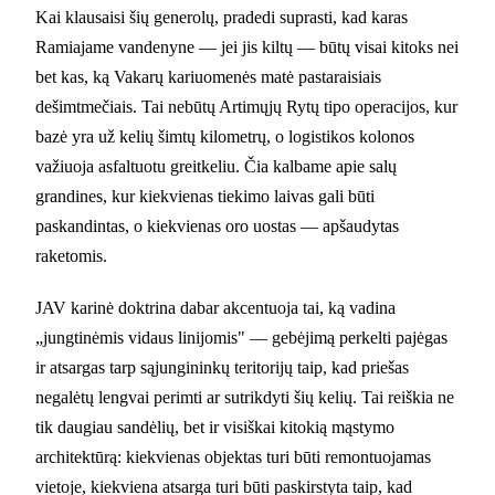
Kai klausaisi šių generolų, pradedi suprasti, kad karas
Ramiajame vandenyne — jei jis kiltų — būtų visai kitoks nei
bet kas, ką Vakarų kariuomenės matė pastaraisiais
dešimtmečiais. Tai nebūtų Artimųjų Rytų tipo operacijos, kur
bazė yra už kelių šimtų kilometrų, o logistikos kolonos
važiuoja asfaltuotu greitkeliu. Čia kalbame apie salų
grandines, kur kiekvienas tiekimo laivas gali būti
paskandintas, o kiekvienas oro uostas — apšaudytas
raketomis.
JAV karinė doktrina dabar akcentuoja tai, ką vadina
„jungtinėmis vidaus linijomis" — gebėjimą perkelti pajėgas
ir atsargas tarp sąjungininkų teritorijų taip, kad priešas
negalėtų lengvai perimti ar sutrikdyti šių kelių. Tai reiškia ne
tik daugiau sandėlių, bet ir visiškai kitokią mąstymo
architektūrą: kiekvienas objektas turi būti remontuojamas
vietoje, kiekviena atsarga turi būti paskirstyta taip, kad