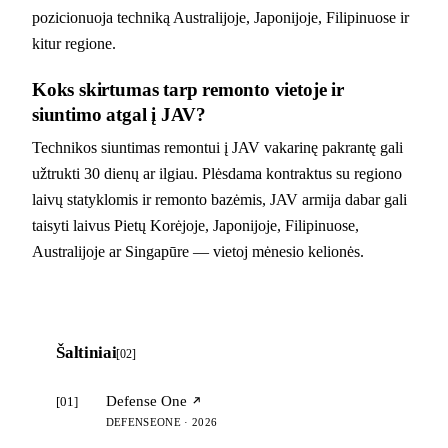
pozicionuoja techniką Australijoje, Japonijoje, Filipinuose ir
kitur regione.
Koks skirtumas tarp remonto vietoje ir
siuntimo atgal į JAV?
Technikos siuntimas remontui į JAV vakarinę pakrantę gali
užtrukti 30 dienų ar ilgiau. Plėsdama kontraktus su regiono
laivų statyklomis ir remonto bazėmis, JAV armija dabar gali
taisyti laivus Pietų Korėjoje, Japonijoje, Filipinuose,
Australijoje ar Singapūre — vietoj mėnesio kelionės.
Šaltiniai
[02]
Defense One
[01]
DEFENSEONE · 2026