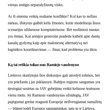
vienas smūgis neparalyžiuotų visko.
Ar ši sistema veiktų realiame konflikte? Kol kas to nežino
niekas, išskyrus galbūt kelis žmones, kurie modeliuoja šiuos
scenarijus uždaruose kompiuteriuose. Bet ruošimosi mastas
yra rimtas. Kai armijos generolai pradeda kalbėti apie dantų
kanalų gydymą kaip apie malonesnę alternatyvą nei
logistikos koordinavimas — žinai, kad problema yra tikra.
Ką tai reiškia toliau nuo Ramiojo vandenyno
Lietuvos skaitytojui šios diskusijos gali atrodyti tolimos, bet
yra priežastis į jas įsiklausyti. Baltijos regiono saugumas yra
tiesiogiai susietas su JAV gebėjimu veikti keliuose teatruose
vienu metu. Jei Ramusis vandenynas užsidegtų, JAV
pajėgumai greitai reaguoti Europoje neišvengiamai sumažėtų
— būtent todėl Europos sąjungininkai, tarp jų ir Lietuva,