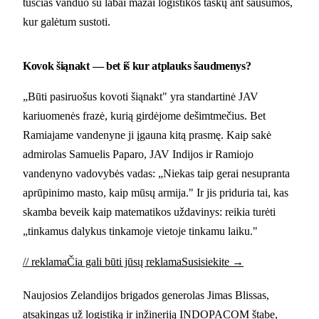
tuščias vanduo su labai mažai logistikos taškų ant sausumos,
kur galėtum sustoti.
Kovok šiąnakt — bet iš kur atplauks šaudmenys?
„Būti pasiruošus kovoti šiąnakt" yra standartinė JAV
kariuomenės frazė, kurią girdėjome dešimtmečius. Bet
Ramiajame vandenyne ji įgauna kitą prasmę. Kaip sakė
admirolas Samuelis Paparo, JAV Indijos ir Ramiojo
vandenyno vadovybės vadas: „Niekas taip gerai nesupranta
aprūpinimo masto, kaip mūsų armija." Ir jis priduria tai, kas
skamba beveik kaip matematikos uždavinys: reikia turėti
„tinkamus dalykus tinkamoje vietoje tinkamu laiku."
// reklama
Čia gali būti jūsų reklama
Susisiekite →
Naujosios Zelandijos brigados generolas Jimas Blissas,
atsakingas už logistiką ir inžineriją INDOPACOM štabe,