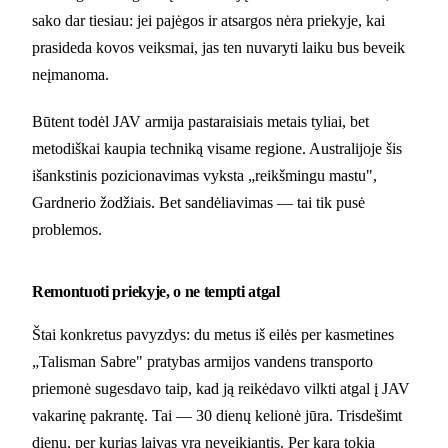
sako dar tiesiau: jei pajėgos ir atsargos nėra priekyje, kai
prasideda kovos veiksmai, jas ten nuvaryti laiku bus beveik
neįmanoma.
Būtent todėl JAV armija pastaraisiais metais tyliai, bet
metodiškai kaupia techniką visame regione. Australijoje šis
išankstinis pozicionavimas vyksta „reikšmingu mastu",
Gardnerio žodžiais. Bet sandėliavimas — tai tik pusė
problemos.
Remontuoti priekyje, o ne tempti atgal
Štai konkretus pavyzdys: du metus iš eilės per kasmetines
„Talisman Sabre" pratybas armijos vandens transporto
priemonė sugesdavo taip, kad ją reikėdavo vilkti atgal į JAV
vakarinę pakrantę. Tai — 30 dienų kelionė jūra. Trisdešimt
dienų, per kurias laivas yra neveikiantis. Per karą tokia