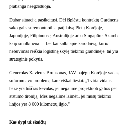
prabanga neegzistuoja.
Dabar situacija pasikeitusi. Dėl išplėstų kontraktų Gardneris
sako galįs suremontuoti tą patį laivą Pietų Korėjoje,
Japonijoje, Filipinuose, Australijoje arba Singapūre. Skamba
kaip smulkmena — bet kai kalbi apie karo laivą, kurio
nebuvimas reiškia logistinę skylę tiekimo grandinėje, tai yra
strateginis pokytis.
Generolas Xavieras Brunsonas, JAV pajėgų Korėjoje vadas,
suformulavo problemą kareiviškai tiesiai: „Tvirta vidaus
bazė yra tuščias kevalas, jei negalime projektuoti galios per
atstumo tironiją. Mes negalime laimėti, jei mūsų tiekimo
linijos yra 8 000 kilometrų ilgio."
Kas slypi už skaičių