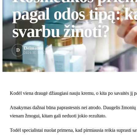
pagal odos tipą: k
svarbu žinoti?
Deimantė
D
2026 M. BIRŽELIO 30 D.
Kodėl viena draugė džiaugiasi nauju kremu, o kita po savaitės jį pa
Atsakymas dažnai būna paprastesnis nei atrodo. Daugelis žmonių re
vienam žmogui, kitam gali neduoti jokio rezultato.
Todėl specialistai nuolat primena, kad pirmiausia reikia suprasti s