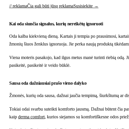
// reklama
Čia gali būti jūsų reklama
Susisiekite →
Kai oda siunčia signalus, kurių nereikėtų ignoruoti
Oda kalba kiekvieną dieną. Kartais ji tempia po prausimosi, kartai
žmonių šiuos ženklus ignoruoja. Jie perka naują produktą tikėdamies
Viena moteris pasakojo, kad ilgus metus manė turinti riebią odą. Ji
pasikeitė, pasikeitė ir veido būklė.
Sausa oda dažniausiai prašo vieno dalyko
Žmonės, kurių oda sausa, dažnai jaučia tempimą, šiurkštumą ar dis
Tokiai odai svarbu suteikti komforto jausmą. Dažnai būtent čia pasi
kaip
derma comfort
, kurios siejamos su komfortiškesne odos priež