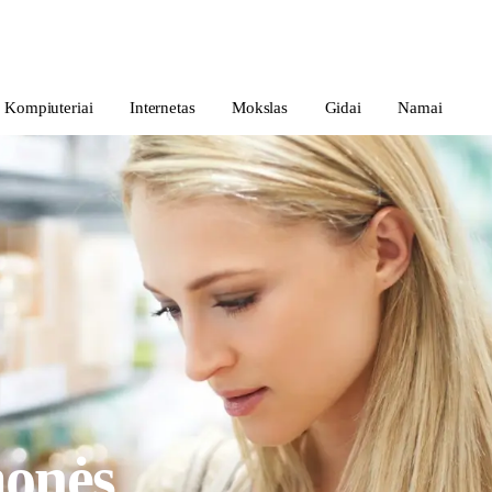
Kompiuteriai
Internetas
Mokslas
Gidai
Namai
monės