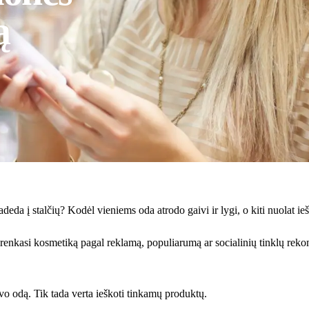
ą
deda į stalčių? Kodėl vieniems oda atrodo gaivi ir lygi, o kiti nuolat ie
nkasi kosmetiką pagal reklamą, populiarumą ar socialinių tinklų rekomen
avo odą. Tik tada verta ieškoti tinkamų produktų.