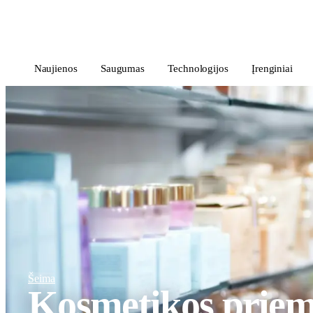
i
Blog
</>
Naujienos
Saugumas
Technologijos
Įrenginiai
Šeima
Kosmetikos prie