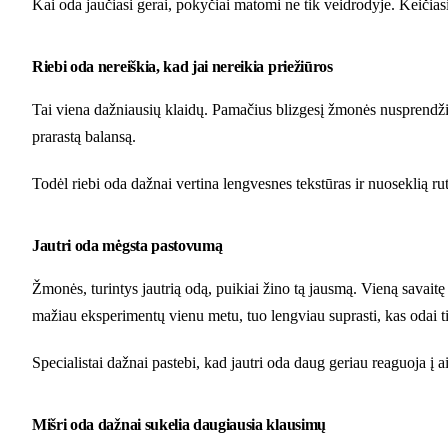
Kai oda jaučiasi gerai, pokyčiai matomi ne tik veidrodyje. Keičiasi 
Riebi oda nereiškia, kad jai nereikia priežiūros
Tai viena dažniausių klaidų. Pamačius blizgesį žmonės nusprendžia
prarastą balansą.
Todėl riebi oda dažnai vertina lengvesnes tekstūras ir nuoseklią r
Jautri oda mėgsta pastovumą
Žmonės, turintys jautrią odą, puikiai žino tą jausmą. Vieną savait
mažiau eksperimentų vienu metu, tuo lengviau suprasti, kas odai t
Specialistai dažnai pastebi, kad jautri oda daug geriau reaguoja į 
Mišri oda dažnai sukelia daugiausia klausimų