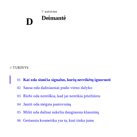
// autorius
Deimantė
D
//
TURINYS
Kai oda siunčia signalus, kurių nereikėtų ignoruoti
01
Sausa oda dažniausiai prašo vieno dalyko
02
Riebi oda nereiškia, kad jai nereikia priežiūros
03
Jautri oda mėgsta pastovumą
04
Mišri oda dažnai sukelia daugiausia klausimų
05
Geriausia kosmetika yra ta, kuri tinka jums
06