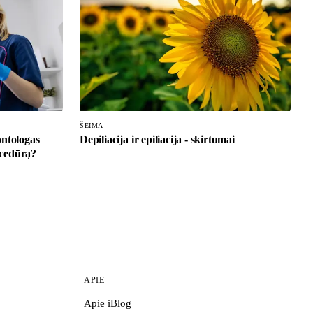
ŠEIMA
ontologas
Depiliacija ir epiliacija - skirtumai
rocedūrą?
APIE
Apie iBlog