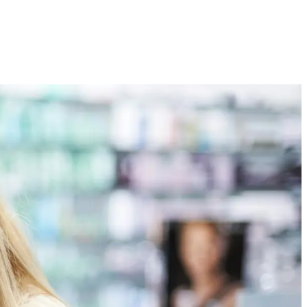
Technologijų naujienos, įrenginiai ir gidai
2026 M. RUGPJŪČIO 6 D.