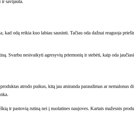
ir savijauta.
, kad odą reikia kuo labiau sausinti. Tačiau oda dažnai reaguoja prieš
utiną. Svarbu nesivaikyti agresyvių priemonių ir stebėti, kaip oda jaučia
ę produktas atrodo puikus, kitą jau atsiranda paraudimas ar nemalonus di
inka.
aiškią ir pastovią rutiną nei į nuolatines naujoves. Kartais mažesnis pr