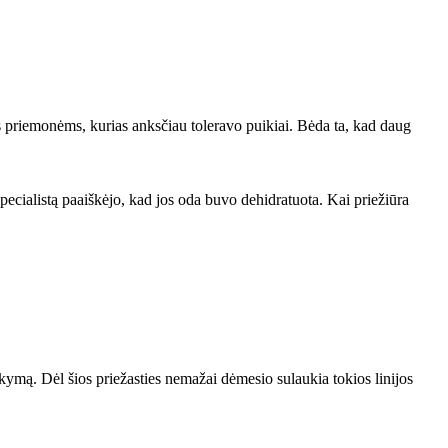
oms priemonėms, kurias anksčiau toleravo puikiai. Bėda ta, kad daug
specialistą paaiškėjo, kad jos oda buvo dehidratuota. Kai priežiūra
ikymą. Dėl šios priežasties nemažai dėmesio sulaukia tokios linijos