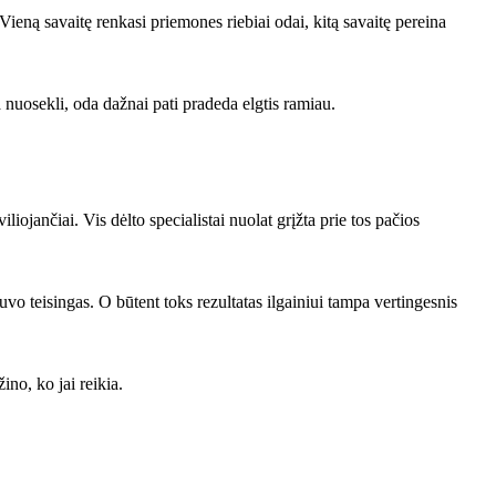
 Vieną savaitę renkasi priemones riebiai odai, kitą savaitę pereina
 nuosekli, oda dažnai pati pradeda elgtis ramiau.
liojančiai. Vis dėlto specialistai nuolat grįžta prie tos pačios
uvo teisingas. O būtent toks rezultatas ilgainiui tampa vertingesnis
no, ko jai reikia.