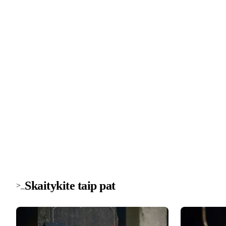
>_ naujienlaiškis
Technologijų naujienos į pašto dė
Svarbiausios savaitės žinios apie saugumą, įrenginius ir
technologijas. Be šlamšto.
Skaitykite taip pat
>_