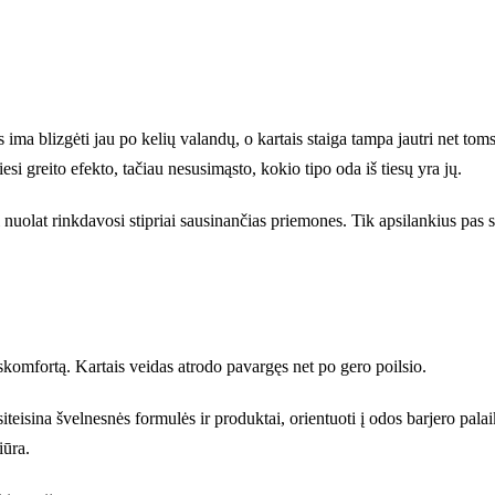
s ima blizgėti jau po kelių valandų, o kartais staiga tampa jautri net t
i greito efekto, tačiau nesusimąsto, kokio tipo oda iš tiesų yra jų.
 nuolat rinkdavosi stipriai sausinančias priemones. Tik apsilankius pas 
komfortą. Kartais veidas atrodo pavargęs net po gero poilsio.
teisina švelnesnės formulės ir produktai, orientuoti į odos barjero pala
iūra.