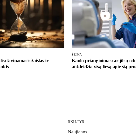
ŠEIMA
is: lavinamasis žaislas ir
Kaulo priauginimas: ar jūsų od
ankis
atskleidžia visą tiesą apie šią p
SKILTYS
Naujienos