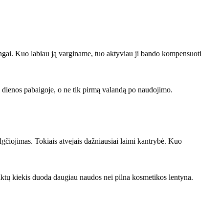
ingai. Kuo labiau ją varginame, tuo aktyviau ji bando kompensuoti
si dienos pabaigoje, o ne tik pirmą valandą po naudojimo.
lgčiojimas. Tokiais atvejais dažniausiai laimi kantrybė. Kuo
oduktų kiekis duoda daugiau naudos nei pilna kosmetikos lentyna.