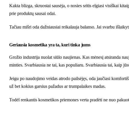
Kakta blizga, skruostai sausėja, o nosies sritis elgiasi visiškai ki
prie produktų sausai odai.
Tačiau mišri oda dažniausiai reikalauja balanso. Jai svarbu išlaiky
Geriausia kosmetika yra ta, kuri tinka jums
Grožio industrija nuolat siūlo naujienas. Kas mėnesį atsiranda nauji 
minties. Svarbiausia ne tai, kas populiaru. Svarbiausia tai, kaip j
Jeigu po naudojimo veidas atrodo pailsėjęs, oda jaučiasi komfortišk
už bet kokius garsius pažadus ar trumpalaikes madas.
Todėl renkantis kosmetikos priemones verta pradėti ne nuo pakuotės