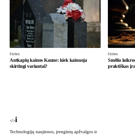
ŠEIMA
ŠEIMA
Antkapių kainos Kaune: kiek kainuoja
Smėlio laikrod
skirtingi variantai?
praktiškas įr
i
Blog
</>
Technologijų naujienos, įrenginių apžvalgos ir