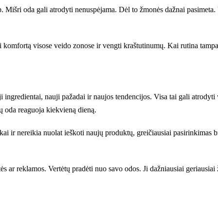
taip. Mišri oda gali atrodyti nenuspėjama. Dėl to žmonės dažnai pasimeta.
ti komfortą visose veido zonose ir vengti kraštutinumų. Kai rutina tampa
ingredientai, nauji pažadai ir naujos tendencijos. Visa tai gali atrodyti vi
ūsų oda reaguoja kiekvieną dieną.
ai ir nereikia nuolat ieškoti naujų produktų, greičiausiai pasirinkimas b
 ar reklamos. Vertėtų pradėti nuo savo odos. Ji dažniausiai geriausiai ži