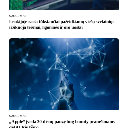
SAUGUMAS
Lenkijoje rasta tūkstančiai pažeidžiamų viešų svetainių:
rizikuoja teismai, ligoninės ir oro uostai
SAUGUMAS
„Apple“ įveda 30 dienų pauzę bug bounty pranešimams
dėl AI triukšmo