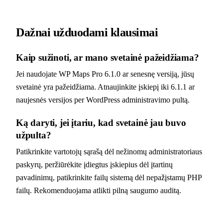
Dažnai užduodami klausimai
Kaip sužinoti, ar mano svetainė pažeidžiama?
Jei naudojate WP Maps Pro 6.1.0 ar senesnę versiją, jūsų
svetainė yra pažeidžiama. Atnaujinkite įskiepį iki 6.1.1 ar
naujesnės versijos per WordPress administravimo pultą.
Ką daryti, jei įtariu, kad svetainė jau buvo
užpulta?
Patikrinkite vartotojų sąrašą dėl nežinomų administratoriaus
paskyrų, peržiūrėkite įdiegtus įskiepius dėl įtartinų
pavadinimų, patikrinkite failų sistemą dėl nepažįstamų PHP
failų. Rekomenduojama atlikti pilną saugumo auditą.