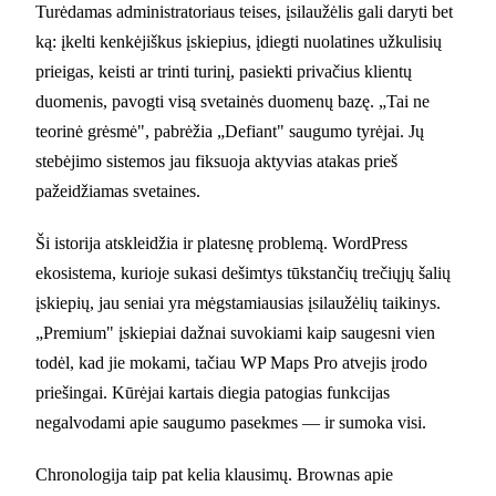
Turėdamas administratoriaus teises, įsilaužėlis gali daryti bet
ką: įkelti kenkėjiškus įskiepius, įdiegti nuolatines užkulisių
prieigas, keisti ar trinti turinį, pasiekti privačius klientų
duomenis, pavogti visą svetainės duomenų bazę. „Tai ne
teorinė grėsmė", pabrėžia „Defiant" saugumo tyrėjai. Jų
stebėjimo sistemos jau fiksuoja aktyvias atakas prieš
pažeidžiamas svetaines.
Ši istorija atskleidžia ir platesnę problemą. WordPress
ekosistema, kurioje sukasi dešimtys tūkstančių trečiųjų šalių
įskiepių, jau seniai yra mėgstamiausias įsilaužėlių taikinys.
„Premium" įskiepiai dažnai suvokiami kaip saugesni vien
todėl, kad jie mokami, tačiau WP Maps Pro atvejis įrodo
priešingai. Kūrėjai kartais diegia patogias funkcijas
negalvodami apie saugumo pasekmes — ir sumoka visi.
Chronologija taip pat kelia klausimų. Brownas apie