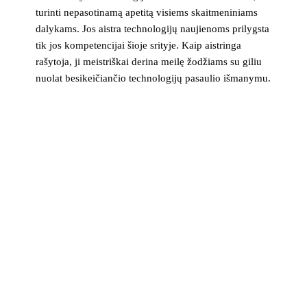
turinti nepasotinamą apetitą visiems skaitmeniniams
dalykams. Jos aistra technologijų naujienoms prilygsta
tik jos kompetencijai šioje srityje. Kaip aistringa
rašytoja, ji meistriškai derina meilę žodžiams su giliu
nuolat besikeičiančio technologijų pasaulio išmanymu.
>_ naujienlaiškis
Technologijų naujienos į pašto dėžutę
Svarbiausios savaitės žinios apie saugumą, įrenginius ir
technologijas. Be šlamšto.