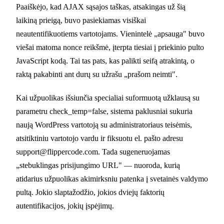
Paaiškėjo, kad AJAX sąsajos taškas, atsakingas už šią
laikiną prieigą, buvo pasiekiamas visiškai
neautentifikuotiems vartotojams. Vienintelė „apsauga" buvo
viešai matoma nonce reikšmė, įterpta tiesiai į priekinio pulto
JavaScript kodą. Tai tas pats, kas palikti seifą atrakintą, o
raktą pakabinti ant durų su užrašu „prašom neimti".
Kai užpuolikas išsiunčia specialiai suformuotą užklausą su
parametru check_temp=false, sistema paklusniai sukuria
naują WordPress vartotoją su administratoriaus teisėmis,
atsitiktiniu vartotojo vardu ir fiksuotu el. pašto adresu
support@flippercode.com
. Tada sugeneruojamas
„stebuklingas prisijungimo URL" — nuoroda, kurią
atidarius užpuolikas akimirksniu patenka į svetainės valdymo
pultą. Jokio slaptažodžio, jokios dviejų faktorių
autentifikacijos, jokių įspėjimų.