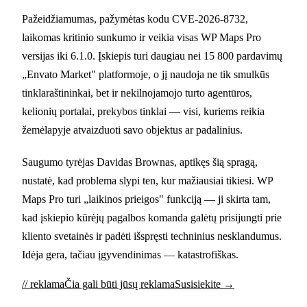
Pažeidžiamumas, pažymėtas kodu CVE-2026-8732,
laikomas kritinio sunkumo ir veikia visas WP Maps Pro
versijas iki 6.1.0. Įskiepis turi daugiau nei 15 800 pardavimų
„Envato Market" platformoje, o jį naudoja ne tik smulkūs
tinklaraštininkai, bet ir nekilnojamojo turto agentūros,
kelionių portalai, prekybos tinklai — visi, kuriems reikia
žemėlapyje atvaizduoti savo objektus ar padalinius.
Saugumo tyrėjas Davidas Brownas, aptikęs šią spragą,
nustatė, kad problema slypi ten, kur mažiausiai tikiesi. WP
Maps Pro turi „laikinos prieigos" funkciją — ji skirta tam,
kad įskiepio kūrėjų pagalbos komanda galėtų prisijungti prie
kliento svetainės ir padėti išspręsti techninius nesklandumus.
Idėja gera, tačiau įgyvendinimas — katastrofiškas.
// reklama
Čia gali būti jūsų reklama
Susisiekite →