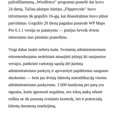
pažeidžiamumą „Wordfence" programai pranešė dar kovo
24 dieną. Tačiau įskiepio kūrėjas „Flippercode" buvo
informuotas tik gegužės 16-ąją, kai išnaudojimas buvo pilnai
patvirtintas. Gegužės 20 dieną pagaliau pasirodė WP Maps
Pro 6.1.1 versija su pataisymu — praėjus beveik dviem
mėnesiams nuo pirminio pranešimo.
Visgi dabar laukti nebėra kada. Svetainių administratoriams
rekomenduojama nedelsiant atnaujinti įskiepį iki naujausios
versijos, patikrinti vartotojų sąrašą dėl įtartinų
administratoriaus paskyrų ir apsvarstyti papildomus saugumo
sluoksnius — bent jau dviejų faktorių autentifikaciją visoms
administratoriaus paskyroms. 3 600 bandymų per parą yra
signalas, kurio ignoruoti negalima, nes tokių atakų sėkmė
reiškia ne tik prarastą svetainės kontrolę, bet ir potencialų
klientų duomenų nutekėjimą.