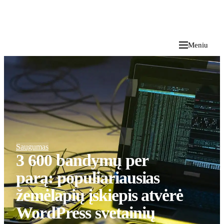
i
Blog
</>
2026 M. RUGPJŪČIO 8 D.
Meniu
Saugumas
3 600 bandymų per
parą: populiariausias
žemėlapių įskiepis atvėrė
WordPress svetainių