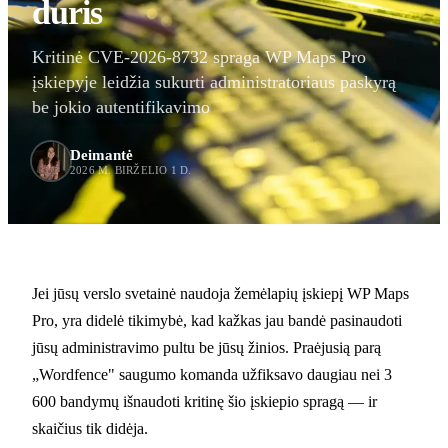
duris
Kritinė CVE-2026-8732 spraga WP Maps Pro
įskiepyje leidžia sukurti administratoriaus paskyrą
be jokio autentifikavimo
Deimantė
2026 M. BIRŽELIO 1 D.
Jei jūsų verslo svetainė naudoja žemėlapių įskiepį WP Maps
Pro, yra didelė tikimybė, kad kažkas jau bandė pasinaudoti
jūsų administravimo pultu be jūsų žinios. Praėjusią parą
„Wordfence" saugumo komanda užfiksavo daugiau nei 3
600 bandymų išnaudoti kritinę šio įskiepio spragą — ir
skaičius tik didėja.