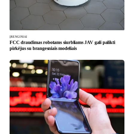
ĮRENGINIAI
FCC draudimas robotams siurbliams JAV gali palikti
pirkėjus su brangesniais modeliais