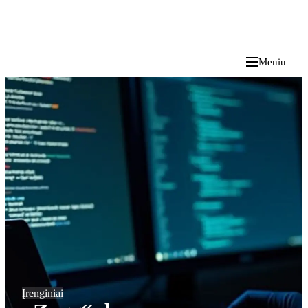
i
Blog
</>
2026 M. RUGPJŪČIO 8 D.
Meniu
Įrenginiai