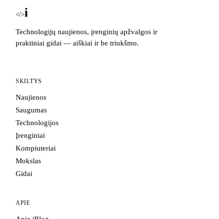
i
Blog
</>
Technologijų naujienos, įrenginių apžvalgos ir
praktiniai gidai — aiškiai ir be triukšmo.
SKILTYS
Naujienos
Saugumas
Technologijos
Įrenginiai
Kompiuteriai
Mokslas
Gidai
APIE