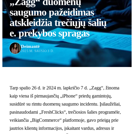
„Zagg“ duomenų
saugumo pažeidimas
atskleidžia trečiųjų šalių
e. prekybos spragas
Deimantė
2025 M. SAUSIO 3 D.
Tarp spalio 26 d. ir 2024 m. lapkričio 7 d. „Zagg“, žinoma
kaip viena iš pirmaujančių „iPhone“ priedų gamintojų,
susidūrė su rimtu duomenų saugumo incidentu. Įsilaužėliai,
pasinaudodami „FreshClicks“, trečiosios šalies programėle,
veikiančia „BigCommerce“ platformoje, gavo prieigą prie
jautrios klientų informacijos, įskaitant vardus, adresus ir