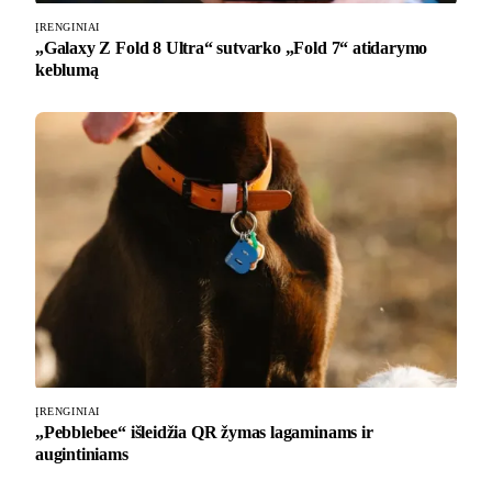
ĮRENGINIAI
„Galaxy Z Fold 8 Ultra“ sutvarko „Fold 7“ atidarymo
keblumą
ĮRENGINIAI
„Pebblebee“ išleidžia QR žymas lagaminams ir
augintiniams