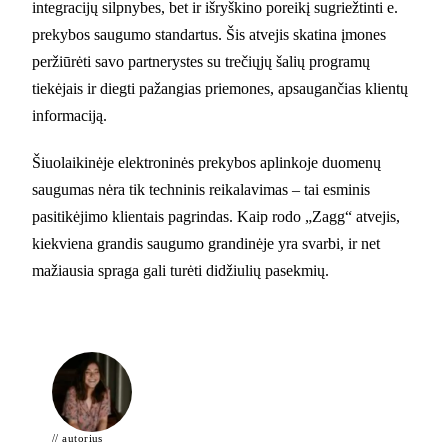
integracijų silpnybes, bet ir išryškino poreikį sugriežtinti e.
prekybos saugumo standartus. Šis atvejis skatina įmones
peržiūrėti savo partnerystes su trečiųjų šalių programų
tiekėjais ir diegti pažangias priemones, apsaugančias klientų
informaciją.
Šiuolaikinėje elektroninės prekybos aplinkoje duomenų
saugumas nėra tik techninis reikalavimas – tai esminis
pasitikėjimo klientais pagrindas. Kaip rodo „Zagg“ atvejis,
kiekviena grandis saugumo grandinėje yra svarbi, ir net
mažiausia spraga gali turėti didžiulių pasekmių.
// autorius