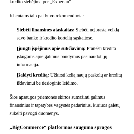
kredito stebėjimą per „Experian“.
Klientams taip pat buvo rekomenduota:
Stebėti finansines ataskaitas:
Stebėti neįprastą veiklą
savo banko ir kredito kortelių sąskaitose.
Įjungti įspėjimus apie sukčiavimą:
Pranešti kredito
įstaigoms apie galimus bandymus pasinaudoti jų
informacija.
Įšaldyti kreditą:
Užkirsti kelią naujų paskolų ar kreditų
išdavimui be tiesioginio leidimo.
Šios apsaugos priemonės skirtos sumažinti galimus
finansinius ir tapatybės vagystės padarinius, kuriuos galėtų
sukelti pavogti duomenys.
„BigCommerce“ platformos saugumo spragos