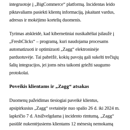
integruotoje į „BigCommerce“ platformą. Incidentas leido
piktavaliams pasiekti klientų informaciją, įskaitant vardus,
adresus ir mokėjimo kortelių duomenis.
Tyrimas atskleidė, kad kibernetiniai nusikaltėliai įsilaužė į
„FreshClicks“ – programą, kuri naudojama procesams
automatizuoti ir optimizuoti „Zagg“ elektroninėje
parduotuvėje. Tai pabrėžė, kokių pavojų gali sukelti trečiųjų
šalių integracijos, jei joms nėra taikomi griežti saugumo
protokolai.
Poveikis klientams ir „Zagg“ atsakas
Duomenų pažeidimas tiesiogiai paveikė klientus,
apsipirkusius „Zagg“ svetainėje nuo spalio 26 d. iki 2024 m.
lapkričio 7 d. Atsižvelgdama į incidento rimtumą, „Zagg“
pasiūlė nukentėjusiems klientams 12 mėnesių nemokamą