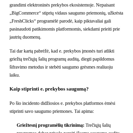
grandimi elektroninės prekybos ekosistemoje. Nepaisant
„BigCommerce“ stiprių vidaus saugumo priemonių, užkrėsta
„FreshClicks“ programėlė parodė, kaip piktavaliai gali
pasinaudoti patikimomis platformomis, siekdami prieiti prie
jautrių duomenų.
Tai dar kartą pabrėžė, kad e. prekybos įmonės turi atlikti
griežtą trečiųjų šalių programų auditą, diegti papildomus
šifravimo metodus ir stebėti saugumo grėsmes realiuoju
laiku.
Kaip stiprinti e. prekybos saugumą?
Po šio incidento didžiosios e. prekybos platformos ėmėsi
stiprinti savo saugumo priemones. Tai apima:
Griežtesnį programėlių tikrinimą:
Trečiųjų šalių