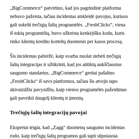
„BigCommerce“ patvirtino, kad jos pagrindinė platforma
nebuvo pažeista, tačiau incidentas atskleidė pavojus, kuriuos
gali sukelti trečiųjų šalių programėlės. „FreshClicks“, viena
iš tokių programėlių, buvo užkrėsta kenkėjišku kodu, kuris
rinko klientų kredito kortelių duomenis per kasos procesą.
Šis incidentas pabrėžė, kaip svarbu nuolat stebėti trečiųjų
šalių integracijas ir užtikrinti, kad jos atitiktų aukščiausius
saugumo standartus. „BigCommerce“ greitai pašalino
„FreshClicks“ iš savo platformos, tačiau šis atvejis tapo
akivaizdžiu pavyzdžiu, kaip vienos programėlės pažeidimas
gali paveikti daugelį klientų ir įmonių.
Trečiųjų šalių integracijų pavojai
Ekspertai teigia, kad „Zagg“ duomenų saugumo incidentas
rodo, kaip trečiųjų šalių programos gali tapti silpniausia