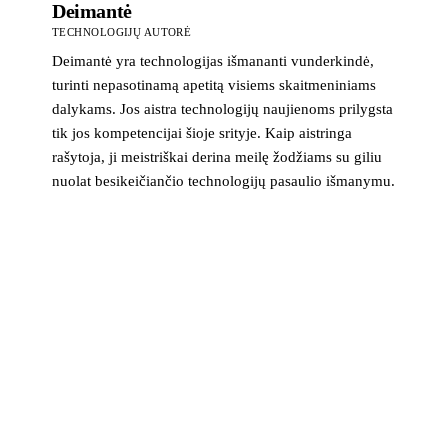
Deimantė
TECHNOLOGIJŲ AUTORĖ
Deimantė yra technologijas išmananti vunderkindė,
turinti nepasotinamą apetitą visiems skaitmeniniams
dalykams. Jos aistra technologijų naujienoms prilygsta
tik jos kompetencijai šioje srityje. Kaip aistringa
rašytoja, ji meistriškai derina meilę žodžiams su giliu
nuolat besikeičiančio technologijų pasaulio išmanymu.
>_ naujienlaiškis
Technologijų naujienos į pašto dėžutę
Svarbiausios savaitės žinios apie saugumą, įrenginius ir
technologijas. Be šlamšto.