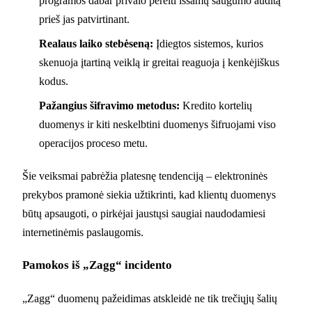
programos dabar privalo pereiti išsamų saugumo auditą
prieš jas patvirtinant.
Realaus laiko stebėseną:
Įdiegtos sistemos, kurios
skenuoja įtartiną veiklą ir greitai reaguoja į kenkėjiškus
kodus.
Pažangius šifravimo metodus:
Kredito kortelių
duomenys ir kiti neskelbtini duomenys šifruojami viso
operacijos proceso metu.
Šie veiksmai pabrėžia platesnę tendenciją – elektroninės
prekybos pramonė siekia užtikrinti, kad klientų duomenys
būtų apsaugoti, o pirkėjai jaustųsi saugiai naudodamiesi
internetinėmis paslaugomis.
Pamokos iš „Zagg“ incidento
„Zagg“ duomenų pažeidimas atskleidė ne tik trečiųjų šalių