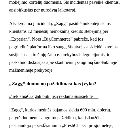
mokėjimo kortelių duomenis. Šis incidentas paveikė klientus,
apsipirkusius per nurodytą laikotarpį.
Atsakydama į incidentą, „Zagg“ pasiūlė nukentėjusiems
klientams 12 mėnesių nemokamą kredito stebėjimą per
„Experian“. Nors „BigCommerce“ pabrėžė, kad jos
pagrindinė platforma liko saugi, šis atvejis atskleidė pavojus,
susijusius su trečiųjų šalių e. prekybos integracijomis, ir
paskatino diskusijas apie skaitmeninį saugumą šiuolaikinėje
mažmeninėje prekyboje.
„Zagg“ duomenų pažeidimas: kas įvyko?
// reklama
Čia gali būti jūsų reklama
Susisiekite →
„Zagg“, kurios metinės pajamos siekia 600 mln. dolerių,
patyrė duomenų saugumo pažeidimą, kai įsilaužėliai
pasinaudojo pažeidžiamumu „FreshClicks“ programėlėje,