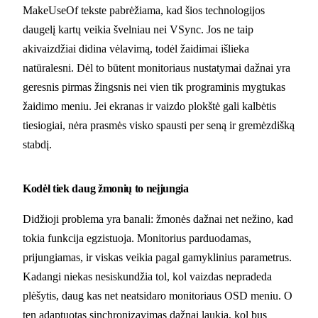
MakeUseOf tekste pabrėžiama, kad šios technologijos
daugelį kartų veikia švelniau nei VSync. Jos ne taip
akivaizdžiai didina vėlavimą, todėl žaidimai išlieka
natūralesni. Dėl to būtent monitoriaus nustatymai dažnai yra
geresnis pirmas žingsnis nei vien tik programinis mygtukas
žaidimo meniu. Jei ekranas ir vaizdo plokštė gali kalbėtis
tiesiogiai, nėra prasmės visko spausti per seną ir gremėzdišką
stabdį.
Kodėl tiek daug žmonių to neįjungia
Didžioji problema yra banali: žmonės dažnai net nežino, kad
tokia funkcija egzistuoja. Monitorius parduodamas,
prijungiamas, ir viskas veikia pagal gamyklinius parametrus.
Kadangi niekas nesiskundžia tol, kol vaizdas nepradeda
plėšytis, daug kas net neatsidaro monitoriaus OSD meniu. O
ten adaptuotas sinchronizavimas dažnai laukia, kol bus