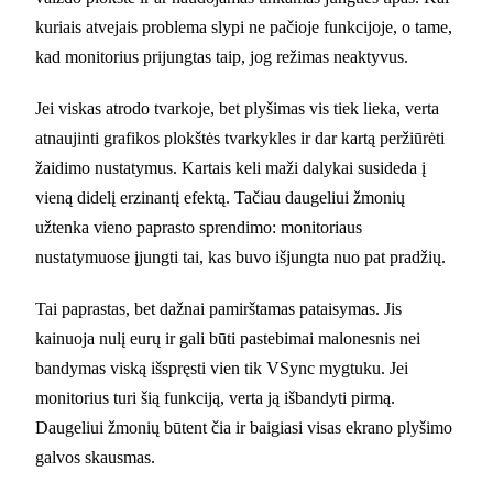
kuriais atvejais problema slypi ne pačioje funkcijoje, o tame,
kad monitorius prijungtas taip, jog režimas neaktyvus.
Jei viskas atrodo tvarkoje, bet plyšimas vis tiek lieka, verta
atnaujinti grafikos plokštės tvarkykles ir dar kartą peržiūrėti
žaidimo nustatymus. Kartais keli maži dalykai susideda į
vieną didelį erzinantį efektą. Tačiau daugeliui žmonių
užtenka vieno paprasto sprendimo: monitoriaus
nustatymuose įjungti tai, kas buvo išjungta nuo pat pradžių.
Tai paprastas, bet dažnai pamirštamas pataisymas. Jis
kainuoja nulį eurų ir gali būti pastebimai malonesnis nei
bandymas viską išspręsti vien tik VSync mygtuku. Jei
monitorius turi šią funkciją, verta ją išbandyti pirmą.
Daugeliui žmonių būtent čia ir baigiasi visas ekrano plyšimo
galvos skausmas.