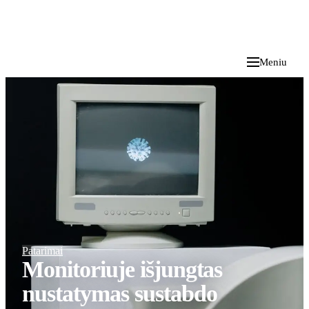
i
Blog
</>
2026 M. RUGPJŪČIO 7 D.
Meniu
Patarimai
Monitoriuje išjungtas
nustatymas sustabdo