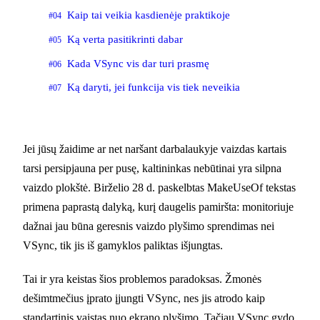
Kaip tai veikia kasdienėje praktikoje
#04
Ką verta pasitikrinti dabar
#05
Kada VSync vis dar turi prasmę
#06
Ką daryti, jei funkcija vis tiek neveikia
#07
Jei jūsų žaidime ar net naršant darbalaukyje vaizdas kartais
tarsi persipjauna per pusę, kaltininkas nebūtinai yra silpna
vaizdo plokštė. Birželio 28 d. paskelbtas MakeUseOf tekstas
primena paprastą dalyką, kurį daugelis pamiršta: monitoriuje
dažnai jau būna geresnis vaizdo plyšimo sprendimas nei
VSync, tik jis iš gamyklos paliktas išjungtas.
Tai ir yra keistas šios problemos paradoksas. Žmonės
dešimtmečius įprato įjungti VSync, nes jis atrodo kaip
standartinis vaistas nuo ekrano plyšimo. Tačiau VSync gydo