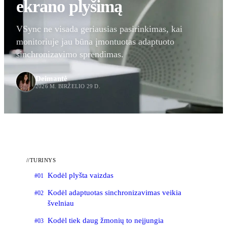
ekrano plyšimą
VSync ne visada geriausias pasirinkimas, kai
monitoriuje jau būna įmontuotas adaptuoto
sinchronizavimo sprendimas.
Deimantė
2026 M. BIRŽELIO 29 D.
//
TURINYS
Kodėl plyšta vaizdas
#01
Kodėl adaptuotas sinchronizavimas veikia
#02
švelniau
Kodėl tiek daug žmonių to neįjungia
#03