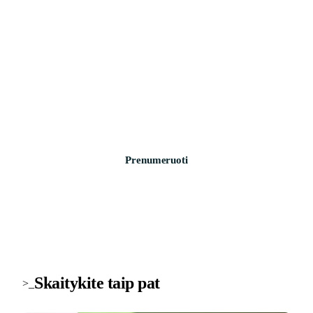
>_ naujienlaiškis
Technologijų naujienos į pašto dėžutę
Svarbiausios savaitės žinios apie saugumą, įrenginius ir
technologijas. Be šlamšto.
Prenumeruoti
Skaitykite taip pat
>_