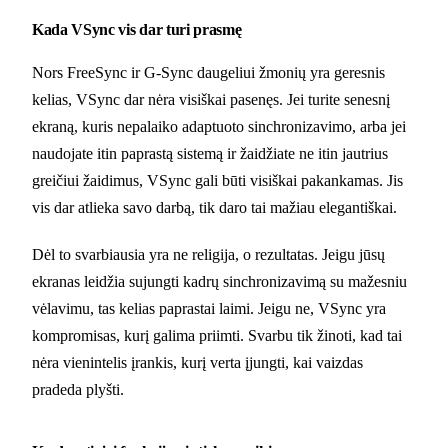
Kada VSync vis dar turi prasmę
Nors FreeSync ir G-Sync daugeliui žmonių yra geresnis
kelias, VSync dar nėra visiškai pasenęs. Jei turite senesnį
ekraną, kuris nepalaiko adaptuoto sinchronizavimo, arba jei
naudojate itin paprastą sistemą ir žaidžiate ne itin jautrius
greičiui žaidimus, VSync gali būti visiškai pakankamas. Jis
vis dar atlieka savo darbą, tik daro tai mažiau elegantiškai.
Dėl to svarbiausia yra ne religija, o rezultatas. Jeigu jūsų
ekranas leidžia sujungti kadrų sinchronizavimą su mažesniu
vėlavimu, tas kelias paprastai laimi. Jeigu ne, VSync yra
kompromisas, kurį galima priimti. Svarbu tik žinoti, kad tai
nėra vienintelis įrankis, kurį verta įjungti, kai vaizdas
pradeda plyšti.