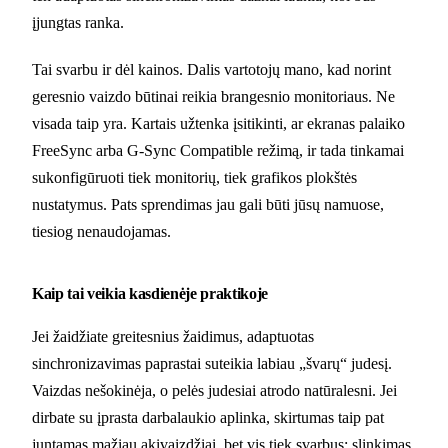
įjungtas ranka.
Tai svarbu ir dėl kainos. Dalis vartotojų mano, kad norint
geresnio vaizdo būtinai reikia brangesnio monitoriaus. Ne
visada taip yra. Kartais užtenka įsitikinti, ar ekranas palaiko
FreeSync arba G-Sync Compatible režimą, ir tada tinkamai
sukonfigūruoti tiek monitorių, tiek grafikos plokštės
nustatymus. Pats sprendimas jau gali būti jūsų namuose,
tiesiog nenaudojamas.
Kaip tai veikia kasdienėje praktikoje
Jei žaidžiate greitesnius žaidimus, adaptuotas
sinchronizavimas paprastai suteikia labiau „švarų“ judesį.
Vaizdas nešokinėja, o pelės judesiai atrodo natūralesni. Jei
dirbate su įprasta darbalaukio aplinka, skirtumas taip pat
juntamas mažiau akivaizdžiai, bet vis tiek svarbus: slinkimas