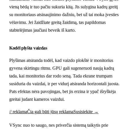
vieną bėdą ir tuo pačiu sukuria kitą. Jis sulygina kadrų greitį
su monitoriaus atsinaujinimo dažniu, bet už tai moka įvesties
vėlavimu. Jei žaidžiate greitą žaidimą, tas papildomas
stabtelėjimas jaučiasi beveik iš karto.
Kodėl plyšta vaizdas
Plyšimas atsiranda todėl, kad vaizdo plokštė ir monitorius
gyvena skirtingu ritmu. GPU gali sugeneruoti naują kadrą
tada, kai monitorius dar rodo seną. Tada ekrane trumpam
susiduria du vaizdai, ir per vidurį atsiranda horizontali juosta.
Pats efektas nėra pavojingas, bet jis erzina ir ypač išryškėja
greitai judant kameros vaizdui.
// reklama
Čia gali būti jūsų reklama
Susisiekite →
VSync nuo to saugo, nes priverčia sistemą taikytis prie