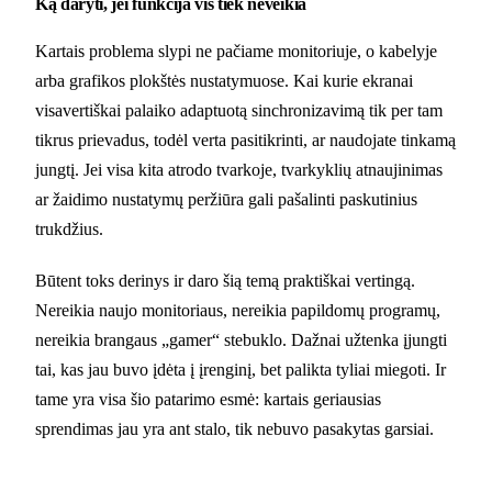
Ką daryti, jei funkcija vis tiek neveikia
Kartais problema slypi ne pačiame monitoriuje, o kabelyje
arba grafikos plokštės nustatymuose. Kai kurie ekranai
visavertiškai palaiko adaptuotą sinchronizavimą tik per tam
tikrus prievadus, todėl verta pasitikrinti, ar naudojate tinkamą
jungtį. Jei visa kita atrodo tvarkoje, tvarkyklių atnaujinimas
ar žaidimo nustatymų peržiūra gali pašalinti paskutinius
trukdžius.
Būtent toks derinys ir daro šią temą praktiškai vertingą.
Nereikia naujo monitoriaus, nereikia papildomų programų,
nereikia brangaus „gamer“ stebuklo. Dažnai užtenka įjungti
tai, kas jau buvo įdėta į įrenginį, bet palikta tyliai miegoti. Ir
tame yra visa šio patarimo esmė: kartais geriausias
sprendimas jau yra ant stalo, tik nebuvo pasakytas garsiai.