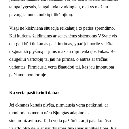
tampa lygesnis, langai juda tvarkingiau, o akys mažiau
pavargsta nuo smulkių trūkčiojimų.
Visgi ne kiekviena situacija reikalauja to paties sprendimo.
Kai kuriems žaidimams ar senesnėms sistemoms VSync vis
dar gali būti tinkamas pasirinkimas, ypač jei norite visiškai
užgniaužti plyšimą ir jums mažiau rūpi reakcijos laikas. Bet
daugeliui vartotojų tai jau ne pirmas, o antras ar trečias
variantas. Pirmiausia verta išnaudoti tai, kas jau įmontuota
pačiame monitoriuje.
Ką verta pasitikrinti dabar
Jei ekranas kartais plyšta, pirmiausia verta patikrinti, ar
monitoriaus meniu nėra išjungtas adaptuotas
sinchronizavimas. Tada verta pažiūrėti, ar jį palaiko jūsų
vaizdo plokštė ir ar naudojamas tinkamas jungties tipas. Kai