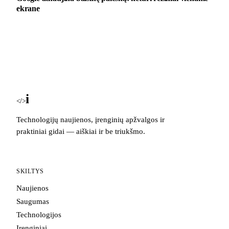
ekrane
i
Blog
</>
Technologijų naujienos, įrenginių apžvalgos ir
praktiniai gidai — aiškiai ir be triukšmo.
SKILTYS
Naujienos
Saugumas
Technologijos
Įrenginiai