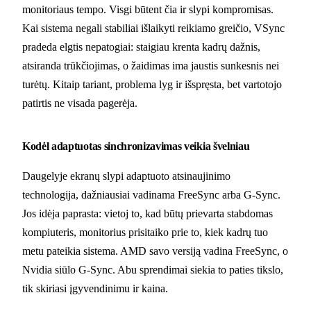
monitoriaus tempo. Visgi būtent čia ir slypi kompromisas.
Kai sistema negali stabiliai išlaikyti reikiamo greičio, VSync
pradeda elgtis nepatogiai: staigiau krenta kadrų dažnis,
atsiranda trūkčiojimas, o žaidimas ima jaustis sunkesnis nei
turėtų. Kitaip tariant, problema lyg ir išspręsta, bet vartotojo
patirtis ne visada pagerėja.
Kodėl adaptuotas sinchronizavimas veikia švelniau
Daugelyje ekranų slypi adaptuoto atsinaujinimo
technologija, dažniausiai vadinama FreeSync arba G-Sync.
Jos idėja paprasta: vietoj to, kad būtų prievarta stabdomas
kompiuteris, monitorius prisitaiko prie to, kiek kadrų tuo
metu pateikia sistema. AMD savo versiją vadina FreeSync, o
Nvidia siūlo G-Sync. Abu sprendimai siekia to paties tikslo,
tik skiriasi įgyvendinimu ir kaina.