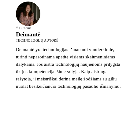
// autorius
Deimantė
TECHNOLOGIJŲ AUTORĖ
Deimantė yra technologijas išmananti vunderkindė,
turinti nepasotinamą apetitą visiems skaitmeniniams
dalykams. Jos aistra technologijų naujienoms prilygsta
tik jos kompetencijai šioje srityje. Kaip aistringa
rašytoja, ji meistriškai derina meilę žodžiams su giliu
nuolat besikeičiančio technologijų pasaulio išmanymu.