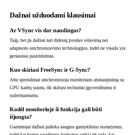
Dažnai užduodami klausimai
Ar VSync vis dar naudingas?
Taip, bet jis dažnai turi didesnį įvesties vėlavimą nei
adaptuoto sinchronizavimo technologijos, todėl ne visada yra
geriausias pasirinkimas.
Kuo skiriasi FreeSync ir G-Sync?
Abu sprendimai sinchronizuoja monitoriaus atsinaujinimą su
GPU kadrų srautu, tik skiriasi techniniu įgyvendinimu ir
suderinamumu.
Kodėl monitoriuje ši funkcija gali būti
išjungta?
Gamintojai dažnai palieka saugius gamyklinius nustatymus,
todėl kai kurios naudingos funkcijos veikia tik tada, kai