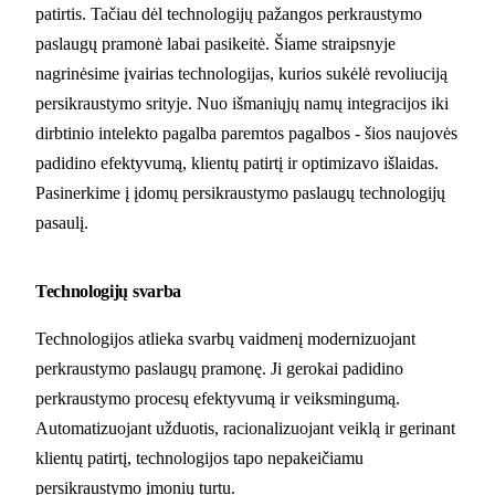
patirtis. Tačiau dėl technologijų pažangos perkraustymo
paslaugų pramonė labai pasikeitė. Šiame straipsnyje
nagrinėsime įvairias technologijas, kurios sukėlė revoliuciją
persikraustymo srityje. Nuo išmaniųjų namų integracijos iki
dirbtinio intelekto pagalba paremtos pagalbos - šios naujovės
padidino efektyvumą, klientų patirtį ir optimizavo išlaidas.
Pasinerkime į įdomų persikraustymo paslaugų technologijų
pasaulį.
Technologijų svarba
Technologijos atlieka svarbų vaidmenį modernizuojant
perkraustymo paslaugų pramonę. Ji gerokai padidino
perkraustymo procesų efektyvumą ir veiksmingumą.
Automatizuojant užduotis, racionalizuojant veiklą ir gerinant
klientų patirtį, technologijos tapo nepakeičiamu
persikraustymo įmonių turtu.