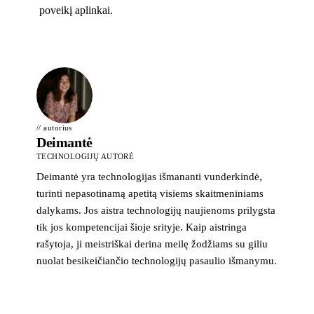
poveikį aplinkai.
// autorius
Deimantė
TECHNOLOGIJŲ AUTORĖ
Deimantė yra technologijas išmananti vunderkindė,
turinti nepasotinamą apetitą visiems skaitmeniniams
dalykams. Jos aistra technologijų naujienoms prilygsta
tik jos kompetencijai šioje srityje. Kaip aistringa
rašytoja, ji meistriškai derina meilę žodžiams su giliu
nuolat besikeičiančio technologijų pasaulio išmanymu.