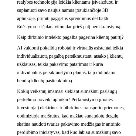
realybės technologija leidžia klientams įsivaizduoti ir
suplanuoti savo naujus namus įtraukiančioje 3D
aplinkoje, priimti pagrįstus sprendimus dėl baldų
išdėstymo ir išplanavimo dar prieš patį persikraustymą.
Kaip dirbtinio intelekto pagalba pagerina klientų patirtį?
AI valdomi pokalbių robotai ir virtualūs asistentai teikia
individualizuotą pagalbą persikraustant, atsako į klientų
užklausas, teikia pakavimo patarimus ir kuria
individualius persikraustymo planus, taip didindami
bendrą klientų pasitenkinimą.
Kokių veiksmų imamasi siekiant sumažinti paslaugų
perkėlimo poveikį aplinkai? Perkraustymo įmonės
investuoja į elektrines ir hibridines transporto priemones,
optimizuoja maršrutus, kad mažiau sunaudotų degalų,
skatina naudoti tvarias pakavimo medžiagas ir antrinio
perdirbimo iniciatyvas, kad kuo labiau sumažintų savo