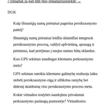
// reklama
Čia gali būti jūsų reklama
Susisiekite →
DUK
Kaip išmaniųjų namų prietaisai pagerina persikraustymo
patirtį?
Išmaniųjų namų prietaisai leidžia sklandžiai integruoti
persikraustymo procesą, valdyti apšvietimą, apsaugą ir
prietaisus, kad perėjimas į naujus namus būtų sklandus.
Kuo GPS sekimas naudingas klientams perkraustymo
metu?
GPS sekimas suteikia klientams galimybę realiuoju laiku
stebėti persikraustymo eigą ir užtikrina ramybę bei
didesnį skaidrumą viso persikraustymo proceso metu.
Kokie virtualios realybės naudojimo privalumai
perkraustymo paslaugų pramonėje? Virtualiosios