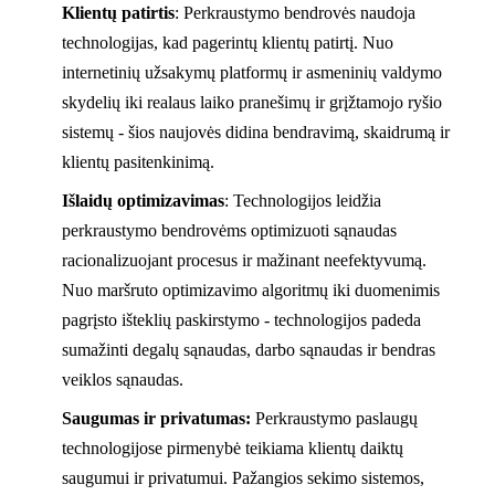
Klientų patirtis
: Perkraustymo bendrovės naudoja
technologijas, kad pagerintų klientų patirtį. Nuo
internetinių užsakymų platformų ir asmeninių valdymo
skydelių iki realaus laiko pranešimų ir grįžtamojo ryšio
sistemų - šios naujovės didina bendravimą, skaidrumą ir
klientų pasitenkinimą.
Išlaidų optimizavimas
: Technologijos leidžia
perkraustymo bendrovėms optimizuoti sąnaudas
racionalizuojant procesus ir mažinant neefektyvumą.
Nuo maršruto optimizavimo algoritmų iki duomenimis
pagrįsto išteklių paskirstymo - technologijos padeda
sumažinti degalų sąnaudas, darbo sąnaudas ir bendras
veiklos sąnaudas.
Saugumas ir privatumas:
Perkraustymo paslaugų
technologijose pirmenybė teikiama klientų daiktų
saugumui ir privatumui. Pažangios sekimo sistemos,