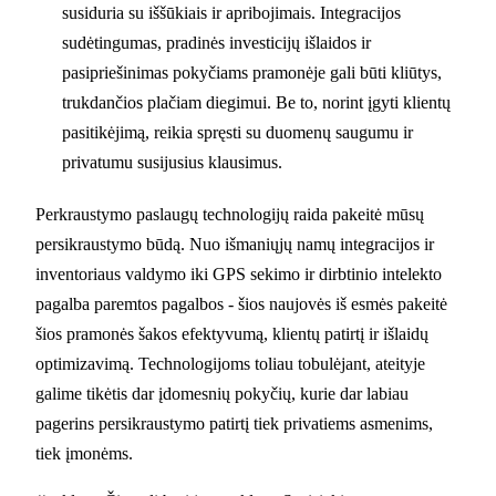
susiduria su iššūkiais ir apribojimais. Integracijos
sudėtingumas, pradinės investicijų išlaidos ir
pasipriešinimas pokyčiams pramonėje gali būti kliūtys,
trukdančios plačiam diegimui. Be to, norint įgyti klientų
pasitikėjimą, reikia spręsti su duomenų saugumu ir
privatumu susijusius klausimus.
Perkraustymo paslaugų technologijų raida pakeitė mūsų
persikraustymo būdą. Nuo išmaniųjų namų integracijos ir
inventoriaus valdymo iki GPS sekimo ir dirbtinio intelekto
pagalba paremtos pagalbos - šios naujovės iš esmės pakeitė
šios pramonės šakos efektyvumą, klientų patirtį ir išlaidų
optimizavimą. Technologijoms toliau tobulėjant, ateityje
galime tikėtis dar įdomesnių pokyčių, kurie dar labiau
pagerins persikraustymo patirtį tiek privatiems asmenims,
tiek įmonėms.