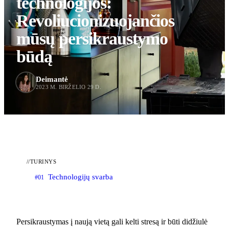
technologijos:
Revoliucionizuojančios
mūsų persikraustymo
būdą
Deimantė
2023 M. BIRŽELIO 29 D.
//
TURINYS
Technologijų svarba
#01
Persikraustymas į naują vietą gali kelti stresą ir būti didžiulė