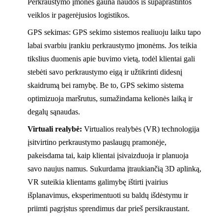
Perkraustymo įmonės gauna naudos iš supaprastintos
veiklos ir pagerėjusios logistikos.
GPS sekimas: GPS sekimo sistemos realiuoju laiku tapo
labai svarbiu įrankiu perkraustymo įmonėms. Jos teikia
tikslius duomenis apie buvimo vietą, todėl klientai gali
stebėti savo perkraustymo eigą ir užtikrinti didesnį
skaidrumą bei ramybę. Be to, GPS sekimo sistema
optimizuoja maršrutus, sumažindama kelionės laiką ir
degalų sąnaudas.
Virtuali realybė:
Virtualios realybės (VR) technologija
įsitvirtino perkraustymo paslaugų pramonėje,
pakeisdama tai, kaip klientai įsivaizduoja ir planuoja
savo naujus namus. Sukurdama įtraukiančią 3D aplinką,
VR suteikia klientams galimybę ištirti įvairius
išplanavimus, eksperimentuoti su baldų išdėstymu ir
priimti pagrįstus sprendimus dar prieš persikraustant.