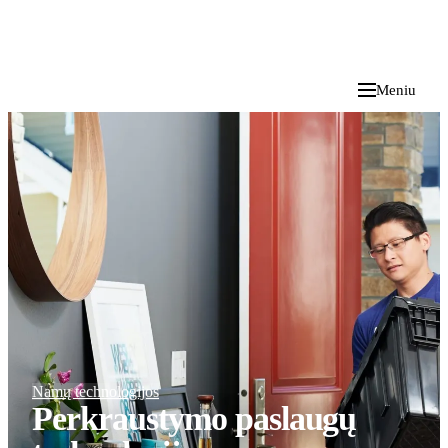
i
Blog
</>
2026 M. RUGPJŪČIO 9 D.
Meniu
Namų technologijos
Perkraustymo paslaugų