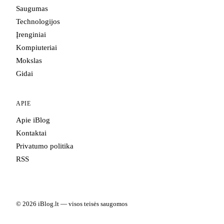
Saugumas
Technologijos
Įrenginiai
Kompiuteriai
Mokslas
Gidai
APIE
Apie iBlog
Kontaktai
Privatumo politika
RSS
© 2026 iBlog.lt — visos teisės saugomos
Portale skelbiama informacija yra informacinio pobūdžio. Kai kuriuose