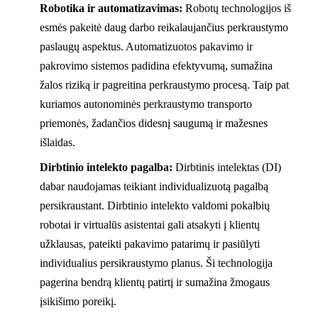
Robotika ir automatizavimas:
Robotų technologijos iš
esmės pakeitė daug darbo reikalaujančius perkraustymo
paslaugų aspektus. Automatizuotos pakavimo ir
pakrovimo sistemos padidina efektyvumą, sumažina
žalos riziką ir pagreitina perkraustymo procesą. Taip pat
kuriamos autonominės perkraustymo transporto
priemonės, žadančios didesnį saugumą ir mažesnes
išlaidas.
Dirbtinio intelekto pagalba:
Dirbtinis intelektas (DI)
dabar naudojamas teikiant individualizuotą pagalbą
persikraustant. Dirbtinio intelekto valdomi pokalbių
robotai ir virtualūs asistentai gali atsakyti į klientų
užklausas, pateikti pakavimo patarimų ir pasiūlyti
individualius persikraustymo planus. Ši technologija
pagerina bendrą klientų patirtį ir sumažina žmogaus
įsikišimo poreikį.