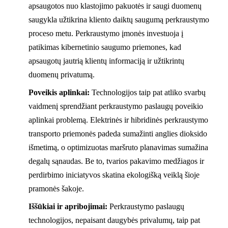
apsaugotos nuo klastojimo pakuotės ir saugi duomenų
saugykla užtikrina kliento daiktų saugumą perkraustymo
proceso metu. Perkraustymo įmonės investuoja į
patikimas kibernetinio saugumo priemones, kad
apsaugotų jautrią klientų informaciją ir užtikrintų
duomenų privatumą.
Poveikis aplinkai:
Technologijos taip pat atliko svarbų
vaidmenį sprendžiant perkraustymo paslaugų poveikio
aplinkai problemą. Elektrinės ir hibridinės perkraustymo
transporto priemonės padeda sumažinti anglies dioksido
išmetimą, o optimizuotas maršruto planavimas sumažina
degalų sąnaudas. Be to, tvarios pakavimo medžiagos ir
perdirbimo iniciatyvos skatina ekologišką veiklą šioje
pramonės šakoje.
Iššūkiai ir apribojimai:
Perkraustymo paslaugų
technologijos, nepaisant daugybės privalumų, taip pat