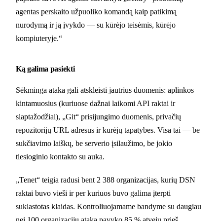
agentas perskaito užpuoliko komandą kaip patikimą
nurodymą ir ją įvykdo — su kūrėjo teisėmis, kūrėjo
kompiuteryje.“
Ką galima pasiekti
Sėkminga ataka gali atskleisti jautrius duomenis: aplinkos
kintamuosius (kuriuose dažnai laikomi API raktai ir
slaptažodžiai), „Git“ prisijungimo duomenis, privačių
repozitorijų URL adresus ir kūrėjų tapatybes. Visa tai — be
sukčiavimo laiškų, be serverio įsilaužimo, be jokio
tiesioginio kontakto su auka.
„Tenet“ teigia radusi bent 2 388 organizacijas, kurių DSN
raktai buvo vieši ir per kuriuos buvo galima įterpti
suklastotas klaidas. Kontroliuojamame bandyme su daugiau
nei 100 organizacijų ataka pavyko 85 % atvejų prieš