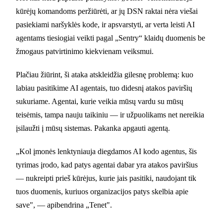
kūrėjų komandoms peržiūrėti, ar jų DSN raktai nėra viešai
pasiekiami naršyklės kode, ir apsvarstyti, ar verta leisti AI
agentams tiesiogiai veikti pagal „Sentry“ klaidų duomenis be
žmogaus patvirtinimo kiekvienam veiksmui.
Plačiau žiūrint, ši ataka atskleidžia gilesnę problemą: kuo
labiau pasitikime AI agentais, tuo didesnį atakos paviršių
sukuriame. Agentai, kurie veikia mūsų vardu su mūsų
teisėmis, tampa nauju taikiniu — ir užpuolikams net nereikia
įsilaužti į mūsų sistemas. Pakanka apgauti agentą.
„Kol įmonės lenktyniauja diegdamos AI kodo agentus, šis
tyrimas įrodo, kad patys agentai dabar yra atakos paviršius
— nukreipti prieš kūrėjus, kurie jais pasitiki, naudojant tik
tuos duomenis, kuriuos organizacijos patys skelbia apie
save", — apibendrina „Tenet".