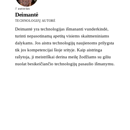
// autorius
Deimantė
TECHNOLOGIJŲ AUTORĖ
Deimantė yra technologijas išmananti vunderkindė,
turinti nepasotinamą apetitą visiems skaitmeniniams
dalykams. Jos aistra technologijų naujienoms prilygsta
tik jos kompetencijai šioje srityje. Kaip aistringa
rašytoja, ji meistriškai derina meilę žodžiams su giliu
nuolat besikeičiančio technologijų pasaulio išmanymu.
>_ naujienlaiškis