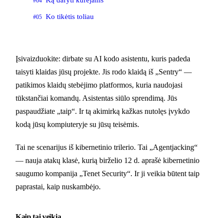
#04
Ko tikėtis toliau
#05
Įsivaizduokite: dirbate su AI kodo asistentu, kuris padeda
taisyti klaidas jūsų projekte. Jis rodo klaidą iš „Sentry“ —
patikimos klaidų stebėjimo platformos, kuria naudojasi
tūkstančiai komandų. Asistentas siūlo sprendimą. Jūs
paspaudžiate „taip“. Ir tą akimirką kažkas nutolęs įvykdo
kodą jūsų kompiuteryje su jūsų teisėmis.
Tai ne scenarijus iš kibernetinio trilerio. Tai „Agentjacking“
— nauja atakų klasė, kurią birželio 12 d. aprašė kibernetinio
saugumo kompanija „Tenet Security“. Ir ji veikia būtent taip
paprastai, kaip nuskambėjo.
Kaip tai veikia