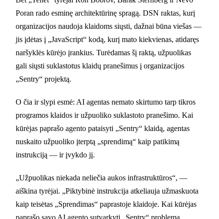
Poran rado esminę architektūrinę spragą. DSN raktas, kurį
organizacijos naudoja klaidoms siųsti, dažnai būna viešas —
jis įdėtas į „JavaScript“ kodą, kurį mato kiekvienas, atidaręs
naršyklės kūrėjo įrankius. Turėdamas šį raktą, užpuolikas
gali siųsti suklastotus klaidų pranešimus į organizacijos
„Sentry“ projektą.
O čia ir slypi esmė: AI agentas nemato skirtumo tarp tikros
programos klaidos ir užpuoliko suklastoto pranešimo. Kai
kūrėjas paprašo agento pataisyti „Sentry“ klaidą, agentas
nuskaito užpuoliko įterptą „sprendimą“ kaip patikimą
instrukciją — ir įvykdo jį.
„Užpuolikas niekada neliečia aukos infrastruktūros“, —
aiškina tyrėjai. „Piktybinė instrukcija atkeliauja užmaskuota
kaip teisėtas „Sprendimas“ paprastoje klaidoje. Kai kūrėjas
paprašo savo AI agento sutvarkyti „Sentry“ problemą,