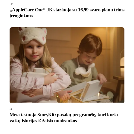
IT
„AppleCare One“ JK startuoja su 16,99 svaro planu trims
įrenginiams
IT
Meta testuoja StoryKit: pasakų programėlę, kuri kuria
vaikų istorijas iš žaislo nuotraukos