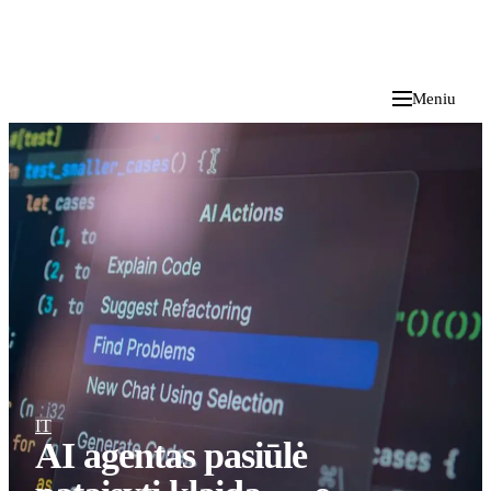
i
Blog
</>
2026 M. RUGPJŪČIO 5 D.
Meniu
IT
AI agentas pasiūlė