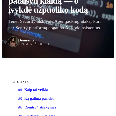
pataisyti klaidą — o
įvykdė užpuoliko kodą
Tenet Security atskleidė Agentjacking ataką, kuri
per Sentry platformą apgauna AI kodo asistentus
Deimantė
2026 M. BIRŽELIO 13 D.
//
TURINYS
Kaip tai veikia
#01
Ką galima pasiekti
#02
„Sentry“ atsakymas
#03
Ką daryti kūrėjams