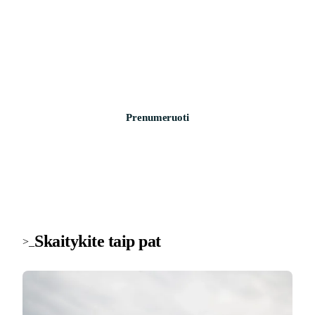
Technologijų naujienos į pašto dėžutę
Svarbiausios savaitės žinios apie saugumą, įrenginius ir
technologijas. Be šlamšto.
Prenumeruoti
Skaitykite taip pat
>_