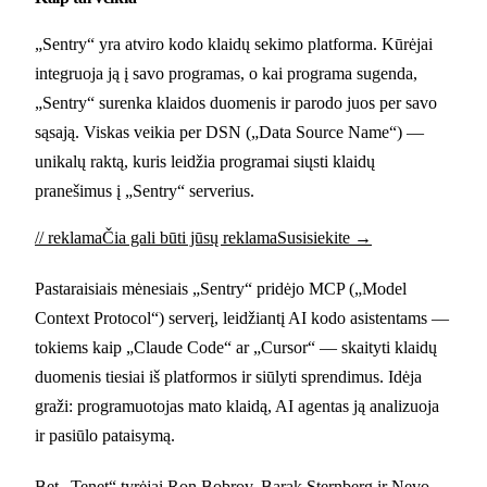
„Sentry“ yra atviro kodo klaidų sekimo platforma. Kūrėjai
integruoja ją į savo programas, o kai programa sugenda,
„Sentry“ surenka klaidos duomenis ir parodo juos per savo
sąsają. Viskas veikia per DSN („Data Source Name“) —
unikalų raktą, kuris leidžia programai siųsti klaidų
pranešimus į „Sentry“ serverius.
// reklama
Čia gali būti jūsų reklama
Susisiekite →
Pastaraisiais mėnesiais „Sentry“ pridėjo MCP („Model
Context Protocol“) serverį, leidžiantį AI kodo asistentams —
tokiems kaip „Claude Code“ ar „Cursor“ — skaityti klaidų
duomenis tiesiai iš platformos ir siūlyti sprendimus. Idėja
graži: programuotojas mato klaidą, AI agentas ją analizuoja
ir pasiūlo pataisymą.
Bet „Tenet“ tyrėjai Ron Bobrov, Barak Sternberg ir Nevo