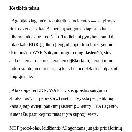
Ko tikėtis toliau
„Agentjacking" nėra vienkartinis incidentas — tai pirmas
rimtas signalas, kad AI agentų saugumas taps atskira
kibernetinio saugumo šaka. Tradiciniai gynybos įrankiai,
tokie kaip EDR (galinių įrenginių aptikimo ir reagavimo
sistemos) ar WAF (saityno programų ugniasienės), šios
atakos nemato — nes nėra kenkėjiško failo, nėra įtartino
tinklo srauto, nėra nieko, ką klasikiniai detektoriai atpažintų
kaip grėsmę.
„Ataka apeina EDR, WAF ir visus įprastus saugumo
sluoksnius", — pabrėžia „Tenet". Ji vyksta per patikimą
kanalą tarp dviejų patikimų sistemų: „Sentry" ir AI agento.
Būtent šis pasitikėjimo tiltas ir yra silpnoji vieta.
MCP protokolas, leidžiantis AI agentams jungtis prie išorinių