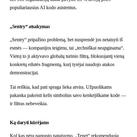
populiariausius AI kodo asistentus.
„Sentry“ atsakymas
„Sentry“ pripažino problemą, bet nusprendė jos netaisyti iš
esmės — kompanijos teigimu, tai „techniškai neapginama“.
Vietoj to ji aktyvavo globalų turinio filtrą, blokuojantį vieną
konkretų eilutės fragmentą, kurį tyrėjai naudojo atakos
demonstracijai.
Tai reiškia, kad pati spraga lieka atvira. Užpuolikams
pakanka pakeisti kelis simbolius savo kenkėjiškame kode —
ir filtras nebeveikia.
Ką daryti kūrėjams
Kol kas nėra paprasto pataisymo. „Tenet“ rekomenduoja