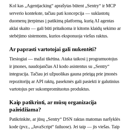
Kol kas „Agentjacking“ aprašytas būtent „Sentry“ ir MCP
serverio kontekste, tačiau pati koncepcija — suklastotų
duomenų įterpimas į patikimą platformą, kurią AI agentas
aklai skaito — gali būti pritaikoma ir kitoms klaidų sekimo ar
stebėjimo sistemoms, kurios eksponuoja viešus raktus.
Ar paprasti vartotojai gali nukentėti?
Tiesiogiai — mažai tikėtina. Ataka taikosi į programuotojus
ir įmones, naudojančias AI kodo asistentus su „Sentry“
integracija. Tačiau jei užpuolikas gauna prieigą prie įmonės
repozitorijų ar API raktų, pasekmės gali pasiekti ir galutinius
vartotojus per sukompromituotus produktus.
Kaip patikrinti, ar mūsų organizacija
pažeidžiama?
Patikrinkite, ar jūsų „Sentry“ DSN raktas matomas naršyklės
kode (pvz., „JavaScript“ failuose). Jei taip — jis viešas. Taip