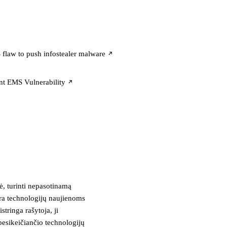
flaw to push infostealer malware
nt EMS Vulnerability
, turinti nepasotinamą
tra technologijų naujienoms
stringa rašytoja, ji
besikeičiančio technologijų