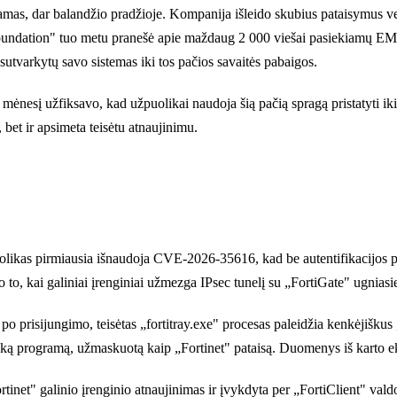
s, dar balandžio pradžioje. Kompanija išleido skubius pataisymus versij
ndation" tuo metu pranešė apie maždaug 2 000 viešai pasiekiamų EMS 
utvarkytų savo sistemas iki tos pačios savaitės pabaigos.
šį mėnesį užfiksavo, kad užpuolikai naudoja šią pačią spragą pristatyt
a, bet ir apsimeta teisėtu atnaujinimu.
puolikas pirmiausia išnaudoja CVE-2026-35616, kad be autentifikacijo
o to, kai galiniai įrenginiai užmezga IPsec tunelį su „FortiGate" ugniasi
po prisijungimo, teisėtas „fortitray.exe" procesas paleidžia kenkėjišku
šką programą, užmaskuotą kaip „Fortinet" pataisą. Duomenys iš karto e
rtinet" galinio įrenginio atnaujinimas ir įvykdyta per „FortiClient" v