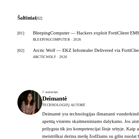
Šaltiniai
[02]
BleepingComputer — Hackers exploit FortiClient EMS 
[01]
BLEEPINGCOMPUTER · 2026
Arctic Wolf — EKZ Infostealer Delivered via FortiClie
[02]
ARCTICWOLF · 2026
// autorius
Deimantė
TECHNOLOGIJŲ AUTORĖ
Deimantė yra technologijas išmananti vunderkindė
apetitą visiems skaitmeniniams dalykams. Jos ais
prilygsta tik jos kompetencijai šioje srityje. Kaip ai
meistriškai derina meilę žodžiams su giliu nuolat 