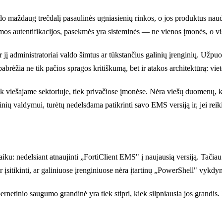
do maždaug trečdalį pasaulinės ugniasienių rinkos, o jos produktus naudo
kamos autentifikacijos, pasekmės yra sisteminės — ne vienos įmonės, o v
į administratoriai valdo šimtus ar tūkstančius galinių įrenginių. Užpuo
brėžia ne tik pačios spragos kritiškumą, bet ir atakos architektūrą: viet
ek viešajame sektoriuje, tiek privačiose įmonėse. Nėra viešų duomenų, ki
nių valdymui, turėtų nedelsdama patikrinti savo EMS versiją ir, jei reikia
iku: nedelsiant atnaujinti „FortiClient EMS" į naujausią versiją. Tačia
s ir įsitikinti, ar galiniuose įrenginiuose nėra įtartinų „PowerShell" vykdy
rnetinio saugumo grandinė yra tiek stipri, kiek silpniausia jos grandis. 