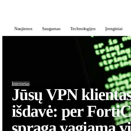
i
Blog
</>
Naujienos
Saugumas
Technologijos
Įrenginiai
Internetas
Jūsų VPN klientas
išdavė: per FortiC
spragą vagiama v