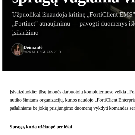
Užpuolikai išnaudoja kritinę „FortiClient EMS
„Fortinet" atnaujinimu — pavogti duomenys išk
įsilaužimo
Deimantė
2026 M. GEGUŽĖS 29 D.
Įsivaizduokite: jūsų įmonės darbuotojų kompiuteriuose veikia „Fort
nutiko šimtams organizacijų, kurios naudojo „FortiClient Enterpr
pašaliniams be jokių prisijungimo duomenų vykdyti komandas serv
Spraga, kurią užčiuopė per lėtai