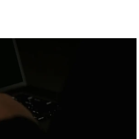
Technologijų naujienos, įrenginiai ir gidai
2026 M. RUGPJŪČIO 6 D.