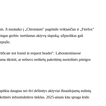
s. Ji nusitaiko į „Chromium" pagrindu veikiančias ir „Firefox"
jingas grobis: turėdamas aktyvų slapuką, užpuolikas gali
beprašo.
tificate not found in request header". Laboratoriniuose
ama tikrinti, ar nebuvo netikėtų pakeitimų nuotolinės prieigos
ptikta daugiau nei dvi dešimtys aktyviai išnaudojamų nulinių
inės infrastruktūros tinklus. 2025-aisiais kita spraga leido