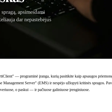
" spragą, apsimesdami
eliauja dar nepastebėjus
iClient" — programinė įranga, kurią pasitikite kaip apsaugos priemonę. 
ise Management Server" (EMS) ir nespėjo užlopyti kritinės spragos. Pav
eriuose, o paskui — ir pačiuose galiniuose įrenginiuose.