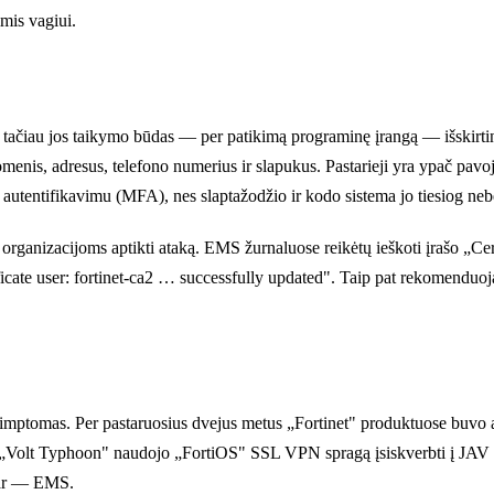
imis vagiui.
tačiau jos taikymo būdas — per patikimą programinę įrangą — išskirtini
menis, adresus, telefono numerius ir slapukus. Pastarieji yra ypač pavo
nių autentifikavimu (MFA), nes slaptažodžio ir kodo sistema jo tiesiog ne
 organizacijoms aptikti ataką. EMS žurnaluose reikėtų ieškoti įrašo „Cer
ficate user: fortinet-ca2 … successfully updated". Taip pat rekomenduoj
imptomas. Per pastaruosius dvejus metus „Fortinet" produktuose buvo a
 „Volt Typhoon" naudojo „FortiOS" SSL VPN spragą įsiskverbti į JAV krit
abar — EMS.