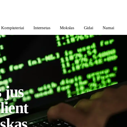
Kompiuteriai
Internetas
Mokslas
Gidai
Namai
 jus
lient
iskas