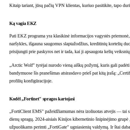
Kitaip tariant, jūsų pačių VPN klientas, kuriuo pasitikite, tapo dur
Ką vagia EKZ
Pati EKZ programa yra klasikinė informacijos vagystės priemonė, 
naršykles, išgauna saugomus slaptažodžius, kreditinių kortelių duo
prisijungti prie paskyros net ir tada, kai ji apsaugota kelių veiks
„Arctic Wolf" tyrėjai nurodo vieną aiškų požymį, kuris gali padėti
bandymuose šis pranešimas atsirasdavo prieš pat kitą įrašą: „Certi
profilių konfigūracijoje.
Kodėl „Fortinet" spragos kartojasi
„FortiClient EMS" pažeidžiamumas nėra izoliuotas atvejis — tai s
dienų spragų. 2024-aisiais Kinijos kibernetinio šnipinėjimo grupė
užpuolikams perimti „FortiGate" ugniasienių valdymą. Ir štai d