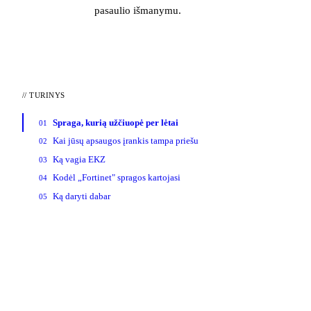
pasaulio išmanymu.
//
TURINYS
Spraga, kurią užčiuopė per lėtai
01
Kai jūsų apsaugos įrankis tampa priešu
02
Ką vagia EKZ
03
Kodėl „Fortinet" spragos kartojasi
04
Ką daryti dabar
05
>_ naujienlaiškis