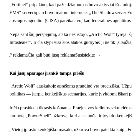
„Fortinet" pripažino, kad pažeidžiamumas buvo aktyviai išnaudojama
EMS" serverių jau buvo matomi internete. „The Shadowserver Fou
apsaugos agentūra (CISA) pareikalavo, kad federalinės agentūros s
Nepaisant šių perspėjimų, ataka nesustojo. „Arctic Wolf" tyrėjai 
Infostealer". Ir čia slypi visa šios atakos gudrybė: ji ne tik įsilauži
// reklama
Čia gali būti jūsų reklama
Susisiekite →
Kai jūsų apsaugos įrankis tampa priešu
„Arctic Wolf" ataskaitoje aprašoma grandinė yra preciziška. Už
politikas — įterpia kenkėjiškus scenarijus, kurie įvykdomi iškart p
Ir čia prasideda tikrasis košmaras. Praėjus vos kelioms sekundėms 
koduotą „PowerShell" užkrovą, kuri atsisiunčia ir įvykdo kenkėji
„Vietoj įprasto kenkėjiško masalo, užkrova buvo pateikta kaip „Fo