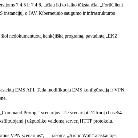
oms 7.4.5 ir 7.4.6, tačiau iki to laiko tūkstančiai „FortiClient
instancijų, o JAV Kibernetinio saugumo ir infrastruktūros
i iki šiol nedokumentuotą kenkėjišką programą, pavadintą „EKZ
s pasiektų EMS API. Tada modifikuoja EMS konfigūraciją ir VPN
ene.
s „Command Prompt" scenarijus. Tie scenarijai iššifruoja base64
ksfiltruojami į užpuoliko valdomą serverį HTTP protokolu.
aldomus VPN scenarijus", — rašoma „Arctic Wolf" ataskaitoje.