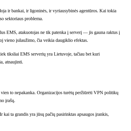
ja ir bankai, ir ligoninės, ir vyriausybinės agentūros. Kai tokia
iso sektoriaus problema.
lus EMS, atakuotojas ne tik patenka į serverį — jis gauna raktus į
oj vieno įsilaužimo, čia veikia daugiklio efektas.
ek tiksliai EMS serverių yra Lietuvoje, tačiau bet kuri
, atnaujinti.
u vien to nepakanka. Organizacijos turėtų peržiūrėti VPN politikų
mo įrašų.
Ir kai ta grandis yra jūsų pačių pasirinktas apsaugos įrankis,