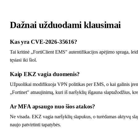
Dažnai užduodami klausimai
Kas yra CVE-2026-35616?
Tai kritinė „FortiClient EMS" autentifikacijos apėjimo spraga, le
tęsiasi iki šiol.
Kaip EKZ vagia duomenis?
Užpuolikai modifikuoja VPN politikas per EMS, o kai galinis įre
„Fortinet" atnaujinimą, kuri iš naršyklių išgauna slaptažodžius, kr
Ar MFA apsaugo nuo šios atakos?
Ne visada. EKZ vagia naršyklių slapukus, o turėdamas aktyvų slapuk
naujo patvirtinti tapatybės.