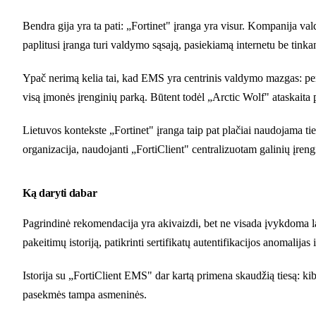
Bendra gija yra ta pati: „Fortinet" įranga yra visur. Kompanija val
paplitusi įranga turi valdymo sąsają, pasiekiamą internetu be tin
Ypač nerimą kelia tai, kad EMS yra centrinis valdymo mazgas: per j
visą įmonės įrenginių parką. Būtent todėl „Arctic Wolf" ataskaita pa
Lietuvos kontekste „Fortinet" įranga taip pat plačiai naudojama ti
organizacija, naudojanti „FortiClient" centralizuotam galinių įrengi
Ką daryti dabar
Pagrindinė rekomendacija yra akivaizdi, bet ne visada įvykdoma la
pakeitimų istoriją, patikrinti sertifikatų autentifikacijos anomalija
Istorija su „FortiClient EMS" dar kartą primena skaudžią tiesą: kibe
pasekmės tampa asmeninės.