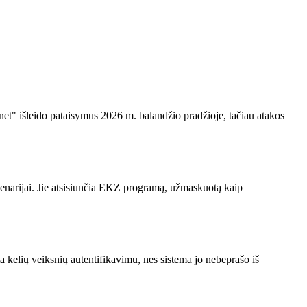
net" išleido pataisymus 2026 m. balandžio pradžioje, tačiau atakos
enarijai. Jie atsisiunčia EKZ programą, užmaskuotą kaip
a kelių veiksnių autentifikavimu, nes sistema jo nebeprašo iš