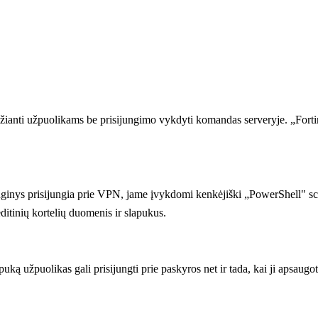
idžianti užpuolikams be prisijungimo vykdyti komandas serveryje. „Forti
nginys prisijungia prie VPN, jame įvykdomi kenkėjiški „PowerShell" sc
editinių kortelių duomenis ir slapukus.
ą užpuolikas gali prisijungti prie paskyros net ir tada, kai ji apsaugot