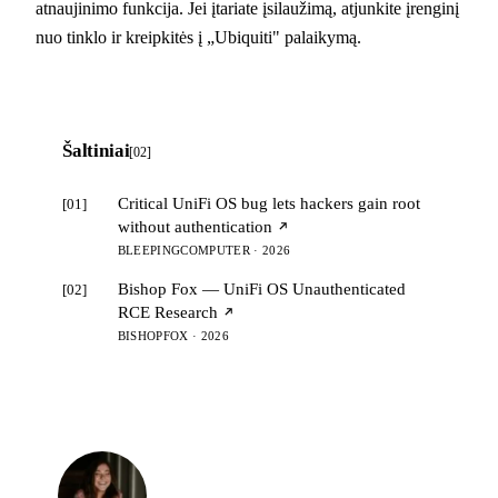
atnaujinimo funkcija. Jei įtariate įsilaužimą, atjunkite įrenginį
nuo tinklo ir kreipkitės į „Ubiquiti" palaikymą.
Šaltiniai
[02]
Critical UniFi OS bug lets hackers gain root
[01]
without authentication
BLEEPINGCOMPUTER · 2026
Bishop Fox — UniFi OS Unauthenticated
[02]
RCE Research
BISHOPFOX · 2026