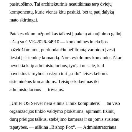
pasiruošimo. Tai architektūrinis neatitikimas tarp dviejų
komponentų, kurie vienas kitu pasitiki, bet tą patį dalyką
mato skirtingai.
Patekęs vidun, užpuolikas taikosi į paketų atnaujinimo galinį
tašką su CVE-2026-34910 — komandinės injekcijos
pažeidžiamumu, perduodančiu nefiltruotą vartotojo įvestį
tiesiai į sisteminę komandą. Nors vykdomos komandos iškart
neveikia kaip administratoriaus, tyrėjai nustatė, kad
paveiktos tarnybos paskyra turi „sudo" teises kelioms
sisteminėms komandoms. Teisių eskalavimas iki
administratoriaus — trivialus.
„UniFi OS Server nėra eilinis Linux kompiuteris — tai viso
organizacijos tinklo valdymo plokštuma, apimanti fizinių
durų prieigos taškus, stebėjimo kameras ir su jomis susietas
tapatybes, — aiškina „Bishop Fox". — Administratoriaus