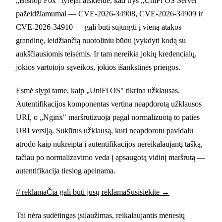
„Bishop Fox" tyrėjai atskleidė, kad trys „UniFi OS Server"
pažeidžiamumai — CVE-2026-34908, CVE-2026-34909 ir
CVE-2026-34910 — gali būti sujungti į vieną atakos
grandinę, leidžiančią nuotoliniu būdu įvykdyti kodą su
aukščiausiomis teisėmis. Ir tam nereikia jokių kredencialų,
jokios vartotojo sąveikos, jokios išankstinės prieigos.
Esmė slypi tame, kaip „UniFi OS" tikrina užklausas.
Autentifikacijos komponentas vertina neapdorotą užklausos
URI, o „Nginx" maršrutizuoja pagal normalizuotą to paties
URI versiją. Sukūrus užklausą, kuri neapdorotu pavidalu
atrodo kaip nukreipta į autentifikacijos nereikalaujantį tašką,
tačiau po normalizavimo veda į apsaugotą vidinį maršrutą —
autentifikacija tiesiog apeinama.
// reklama
Čia gali būti jūsų reklama
Susisiekite →
Tai nėra sudėtingas įsilaužimas, reikalaujantis mėnesių