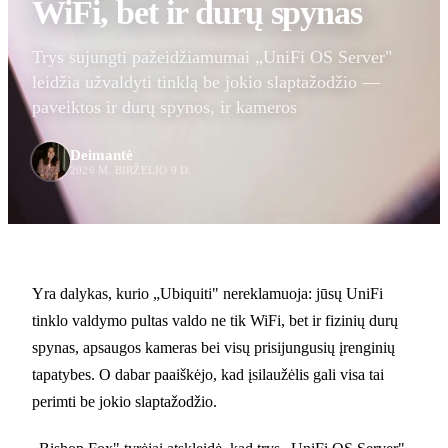
WiFi, bet ir durų spynas
Trys sujungti pažeidžiamumai „UniFi OS Server"
leidžia užvaldyti tinklą be jokio slaptažodžio —
paveiktos ir durų spynos, ir kameros
Deimantė
2026 M. BIRŽELIO 9 D.
Yra dalykas, kurio „Ubiquiti" nereklamuoja: jūsų UniFi
tinklo valdymo pultas valdo ne tik WiFi, bet ir fizinių durų
spynas, apsaugos kameras bei visų prisijungusių įrenginių
tapatybes. O dabar paaiškėjo, kad įsilaužėlis gali visa tai
perimti be jokio slaptažodžio.