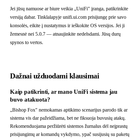
Jei jūsų namuose ar biure veikia „UniFi" įranga, patikrinkite
versiją dabar. Tinklalapyje unifi.ui.com prisijungę prie savo
konsolės, eikite į nustatymus ir ieškokite OS versijos. Jei ji
žemesnė nei 5.0.7 — atnaujinkite nedelsdami. Jūsų durų
spynos to vertos.
Dažnai užduodami klausimai
Kaip patikrinti, ar mano UniFi sistema jau
buvo atakuota?
„Bishop Fox" nemokamas aptikimo scenarijus parodo tik ar
sistema vis dar pažeidžiama, bet ne fiksuoja buvusių atakų.
Rekomenduojama peržiūrėti sistemos žurnalus dėl neįprastų
prisijungimų ar komandų vykdymo, ypač susijusių su paketų