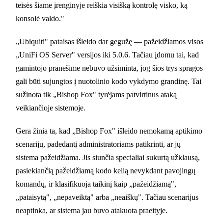
teisės šiame įrenginyje reiškia visišką kontrolę visko, ką
konsolė valdo."
„Ubiquiti" pataisas išleido dar gegužę — pažeidžiamos visos
„UniFi OS Server" versijos iki 5.0.6. Tačiau įdomu tai, kad
gamintojo pranešime nebuvo užsiminta, jog šios trys spragos
gali būti sujungtos į nuotolinio kodo vykdymo grandinę. Tai
sužinota tik „Bishop Fox" tyrėjams patvirtinus ataką
veikiančioje sistemoje.
Gera žinia ta, kad „Bishop Fox" išleido nemokamą aptikimo
scenarijų, padedantį administratoriams patikrinti, ar jų
sistema pažeidžiama. Jis siunčia specialiai sukurtą užklausą,
pasiekiančią pažeidžiamą kodo kelią nevykdant pavojingų
komandų, ir klasifikuoja taikinį kaip „pažeidžiamą",
„pataisytą", „nepaveiktą" arba „neaiškų". Tačiau scenarijus
neaptinka, ar sistema jau buvo atakuota praeityje.