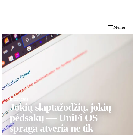
i
Blog
</>
2026 M. RUGPJŪČIO 9 D.
Meniu
Internetas
Jokių slaptažodžių, jokių
pėdsakų — UniFi OS
spraga atveria ne tik