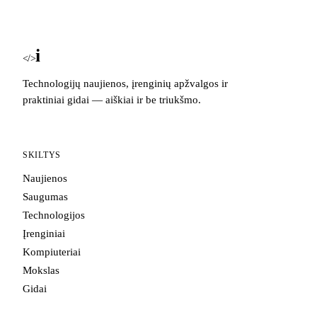
i
Blog
</>
Technologijų naujienos, įrenginių apžvalgos ir
praktiniai gidai — aiškiai ir be triukšmo.
SKILTYS
Naujienos
Saugumas
Technologijos
Įrenginiai
Kompiuteriai
Mokslas
Gidai