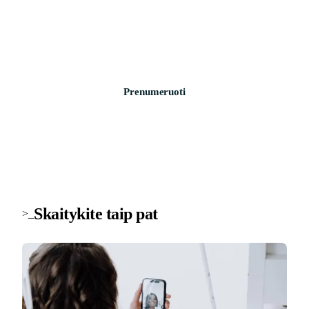
Svarbiausios savaitės žinios apie saugumą, įrenginius ir
technologijas. Be šlamšto.
Prenumeruoti
Skaitykite taip pat
>_