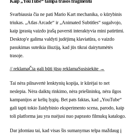
Kaip „YouTube“ tampa trasos fragmentu
Svarbiausia čia ne pati Mario Kart mechanika, o kūrybinis
triukas. „Atlas Arcade“ ir „Animated Subtitles“ sugalvojo,
kaip įprastą vaizdo įrašą paversti interaktyvia mini patirtimi.
Desktop'e galima valdyti judėjimą klaviatūra, o vaizdo
pasukimas suteikia iliuziją, kad jūs tikrai dairytumėtės
trasoje.
// reklama
Čia gali būti jūsų reklama
Susisiekite →
Tai nėra pilnavertė lenktynių kopija, ir kūrėjai to net
neslepia. Nėra daiktų rinkimo, nėra priešininkų, nėra ilgos
kampanijos ar kelių lygių. Bet pats faktas, kad „YouTube“
gali tapti tokio žaidybinio eksperimento scena, parodo, kaip
toli platforma jau yra nuėjusi nuo paprasto filmukų katalogo.
Dar įdomiau tai, kad visas šis sumanymas telpa maždaug į