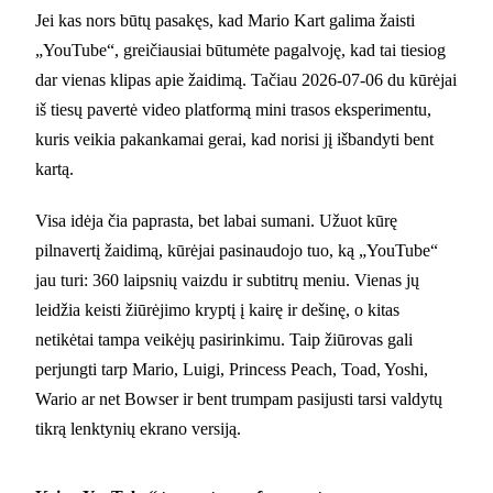
Jei kas nors būtų pasakęs, kad Mario Kart galima žaisti
„YouTube“, greičiausiai būtumėte pagalvoję, kad tai tiesiog
dar vienas klipas apie žaidimą. Tačiau 2026-07-06 du kūrėjai
iš tiesų pavertė video platformą mini trasos eksperimentu,
kuris veikia pakankamai gerai, kad norisi jį išbandyti bent
kartą.
Visa idėja čia paprasta, bet labai sumani. Užuot kūrę
pilnavertį žaidimą, kūrėjai pasinaudojo tuo, ką „YouTube“
jau turi: 360 laipsnių vaizdu ir subtitrų meniu. Vienas jų
leidžia keisti žiūrėjimo kryptį į kairę ir dešinę, o kitas
netikėtai tampa veikėjų pasirinkimu. Taip žiūrovas gali
perjungti tarp Mario, Luigi, Princess Peach, Toad, Yoshi,
Wario ar net Bowser ir bent trumpam pasijusti tarsi valdytų
tikrą lenktynių ekrano versiją.