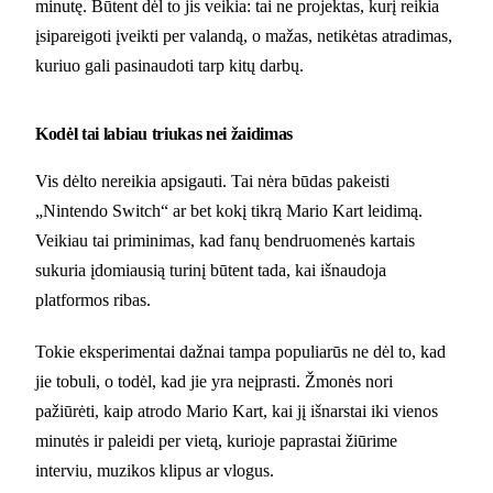
minutę. Būtent dėl to jis veikia: tai ne projektas, kurį reikia
įsipareigoti įveikti per valandą, o mažas, netikėtas atradimas,
kuriuo gali pasinaudoti tarp kitų darbų.
Kodėl tai labiau triukas nei žaidimas
Vis dėlto nereikia apsigauti. Tai nėra būdas pakeisti
„Nintendo Switch“ ar bet kokį tikrą Mario Kart leidimą.
Veikiau tai priminimas, kad fanų bendruomenės kartais
sukuria įdomiausią turinį būtent tada, kai išnaudoja
platformos ribas.
Tokie eksperimentai dažnai tampa populiarūs ne dėl to, kad
jie tobuli, o todėl, kad jie yra neįprasti. Žmonės nori
pažiūrėti, kaip atrodo Mario Kart, kai jį išnarstai iki vienos
minutės ir paleidi per vietą, kurioje paprastai žiūrime
interviu, muzikos klipus ar vlogus.