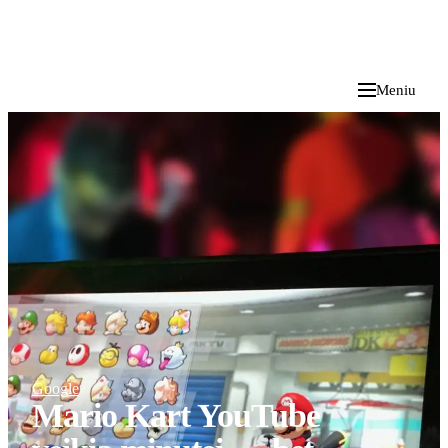
i
Blog
</>
2026 M. RUGPJŪČIO 9 D.
Meniu
Google
Mario Kart YouTube