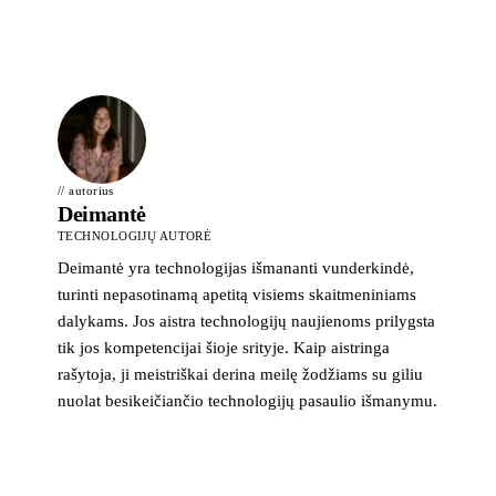
// autorius
Deimantė
TECHNOLOGIJŲ AUTORĖ
Deimantė yra technologijas išmananti vunderkindė,
turinti nepasotinamą apetitą visiems skaitmeniniams
dalykams. Jos aistra technologijų naujienoms prilygsta
tik jos kompetencijai šioje srityje. Kaip aistringa
rašytoja, ji meistriškai derina meilę žodžiams su giliu
nuolat besikeičiančio technologijų pasaulio išmanymu.