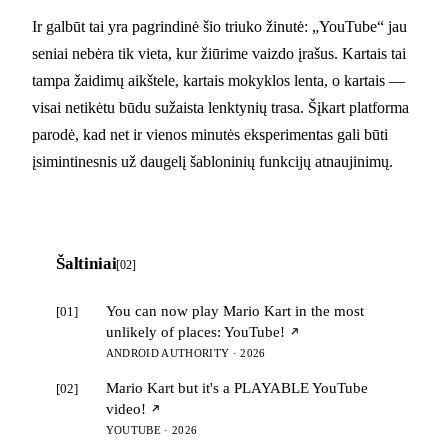
Ir galbūt tai yra pagrindinė šio triuko žinutė: „YouTube“ jau
seniai nebėra tik vieta, kur žiūrime vaizdo įrašus. Kartais tai
tampa žaidimų aikštele, kartais mokyklos lenta, o kartais —
visai netikėtu būdu sužaista lenktynių trasa. Šįkart platforma
parodė, kad net ir vienos minutės eksperimentas gali būti
įsimintinesnis už daugelį šabloninių funkcijų atnaujinimų.
Šaltiniai
[02]
You can now play Mario Kart in the most
[01]
unlikely of places: YouTube!
ANDROID AUTHORITY · 2026
Mario Kart but it's a PLAYABLE YouTube
[02]
video!
YOUTUBE · 2026