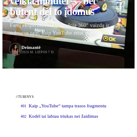
veikia minutei — bet
būtent dėl to įdomus
Fanų eksperimentas išnaudoja 360° vaizdą ir
subtitrus taip, kaip YouTube retai matė.
Deimantė
2026 M. LIEPOS 7 D.
//
TURINYS
Kaip „YouTube“ tampa trasos fragmentu
#01
Kodėl tai labiau triukas nei žaidimas
#02