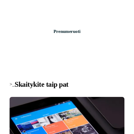
technologijas. Be šlamšto.
Prenumeruoti
Skaitykite taip pat
>_