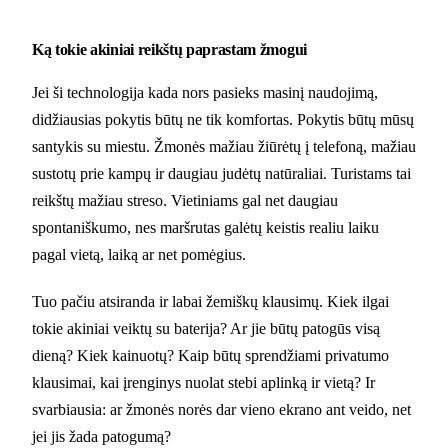
Ką tokie akiniai reikštų paprastam žmogui
Jei ši technologija kada nors pasieks masinį naudojimą,
didžiausias pokytis būtų ne tik komfortas. Pokytis būtų mūsų
santykis su miestu. Žmonės mažiau žiūrėtų į telefoną, mažiau
sustotų prie kampų ir daugiau judėtų natūraliai. Turistams tai
reikštų mažiau streso. Vietiniams gal net daugiau
spontaniškumo, nes maršrutas galėtų keistis realiu laiku
pagal vietą, laiką ar net pomėgius.
Tuo pačiu atsiranda ir labai žemiškų klausimų. Kiek ilgai
tokie akiniai veiktų su baterija? Ar jie būtų patogūs visą
dieną? Kiek kainuotų? Kaip būtų sprendžiami privatumo
klausimai, kai įrenginys nuolat stebi aplinką ir vietą? Ir
svarbiausia: ar žmonės norės dar vieno ekrano ant veido, net
jei jis žada patogumą?