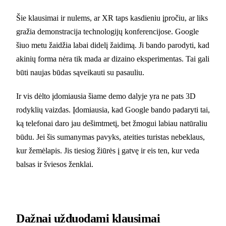
Šie klausimai ir nulems, ar XR taps kasdieniu įpročiu, ar liks
gražia demonstracija technologijų konferencijose. Google
šiuo metu žaidžia labai didelį žaidimą. Ji bando parodyti, kad
akinių forma nėra tik mada ar dizaino eksperimentas. Tai gali
būti naujas būdas sąveikauti su pasauliu.
Ir vis dėlto įdomiausia šiame demo dalyje yra ne pats 3D
rodyklių vaizdas. Įdomiausia, kad Google bando padaryti tai,
ką telefonai daro jau dešimtmetį, bet žmogui labiau natūraliu
būdu. Jei šis sumanymas pavyks, ateities turistas nebeklaus,
kur žemėlapis. Jis tiesiog žiūrės į gatvę ir eis ten, kur veda
balsas ir šviesos ženklai.
Dažnai užduodami klausimai