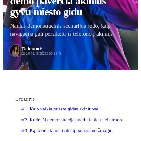
demo paverčia akinius
gyvu miesto gidu
Naujas demonstracinis scenarijus rodo, kaip
navigacija gali persikelti iš telefono į akinius
Deimantė
2026 M. BIRŽELIO 18 D.
//
TURINYS
Kaip veikia miesto gidas akiniuose
#01
Kodėl ši demonstracija svarbi labiau nei atrodo
#02
Ką tokie akiniai reikštų paprastam žmogui
#03