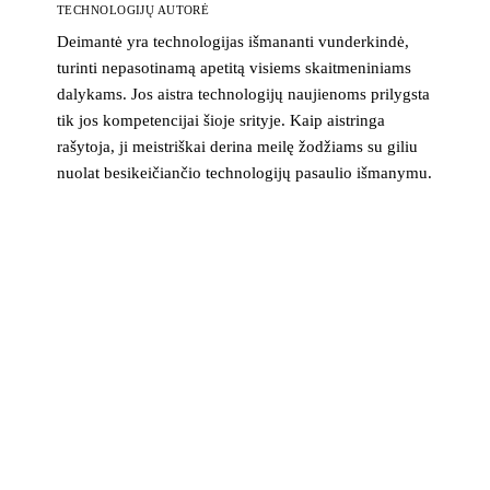
TECHNOLOGIJŲ AUTORĖ
Deimantė yra technologijas išmananti vunderkindė,
turinti nepasotinamą apetitą visiems skaitmeniniams
dalykams. Jos aistra technologijų naujienoms prilygsta
tik jos kompetencijai šioje srityje. Kaip aistringa
rašytoja, ji meistriškai derina meilę žodžiams su giliu
nuolat besikeičiančio technologijų pasaulio išmanymu.
>_ naujienlaiškis
Technologijų naujienos į pašto dėžutę
Svarbiausios savaitės žinios apie saugumą, įrenginius ir