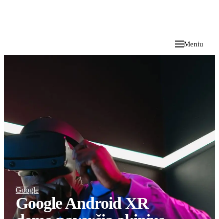
i
Blog
</>
2026 M. RUGPJŪČIO 6 D.
Meniu
Google
Google Android XR