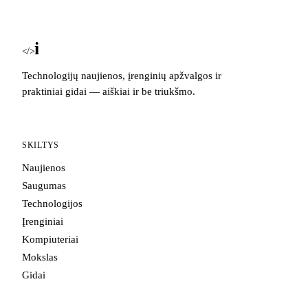
i
Blog
</>
Technologijų naujienos, įrenginių apžvalgos ir
praktiniai gidai — aiškiai ir be triukšmo.
SKILTYS
Naujienos
Saugumas
Technologijos
Įrenginiai
Kompiuteriai
Mokslas
Gidai