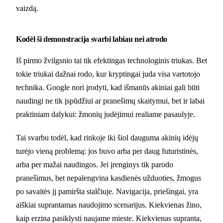
vaizdą.
Kodėl ši demonstracija svarbi labiau nei atrodo
Iš pirmo žvilgsnio tai tik efektingas technologinis triukas. Bet
tokie triukai dažnai rodo, kur kryptingai juda visa vartotojo
technika. Google nori įrodyti, kad išmanūs akiniai gali būti
naudingi ne tik įspūdžiui ar pranešimų skaitymui, bet ir labai
praktiniam dalykui: žmonių judėjimui realiame pasaulyje.
Tai svarbu todėl, kad rinkoje iki šiol dauguma akinių idėjų
turėjo vieną problemą: jos buvo arba per daug futuristinės,
arba per mažai naudingos. Jei įrenginys tik parodo
pranešimus, bet nepalengvina kasdienės užduoties, žmogus
po savaitės jį pamiršta stalčiuje. Navigacija, priešingai, yra
aiškiai suprantamas naudojimo scenarijus. Kiekvienas žino,
kaip erzina pasiklysti naujame mieste. Kiekvienas supranta,