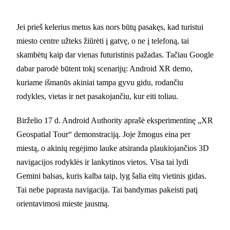
Jei prieš kelerius metus kas nors būtų pasakęs, kad turistui
miesto centre užteks žiūrėti į gatvę, o ne į telefoną, tai
skambėtų kaip dar vienas futuristinis pažadas. Tačiau Google
dabar parodė būtent tokį scenarijų: Android XR demo,
kuriame išmanūs akiniai tampa gyvu gidu, rodančiu
rodykles, vietas ir net pasakojančiu, kur eiti toliau.
Birželio 17 d. Android Authority aprašė eksperimentinę „XR
Geospatial Tour“ demonstraciją. Joje žmogus eina per
miestą, o akinių regėjimo lauke atsiranda plaukiojančios 3D
navigacijos rodyklės ir lankytinos vietos. Visa tai lydi
Gemini balsas, kuris kalba taip, lyg šalia eitų vietinis gidas.
Tai nebe paprasta navigacija. Tai bandymas pakeisti patį
orientavimosi mieste jausmą.