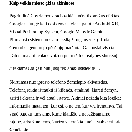
Kaip veikia miesto gidas akiniuose
Pagrindinė šios demonstracijos idėja nėra tik gražus efektas.
Google sujungė kelias sistemas į vieną patirtį: Android XR,
Visual Positioning System, Google Maps ir Gemini.
Pirmiausia sistema nustato tikslią žmogaus vietą. Tada
Gemini sugeneruoja pėsčiųjų maršrutą. Galiausiai visa tai
uždedama ant realaus vaizdo per mišrios realybės sluoksnį.
// reklama
Čia gali būti jūsų reklama
Susisiekite →
Skirtumas nuo įprasto telefono žemėlapio akivaizdus.
Telefoną reikia ištraukti iš kišenės, atrakinti, žiūrėti žemyn,
grįžti į ekraną ir vėl atgal į gatvę. Akiniai pažada kitą logiką:
informaciją matai ten, kur esi, o ne ten, kur yra įrenginys. Tai
ypač patogu turistams, kurie klaidžioja nepažįstamame
rajone, arba žmonėms, kuriems nereikia nuolat stabtelėti prie
žemėlapio.