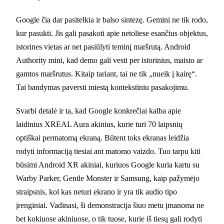
Google čia dar pasitelkia ir balso sintezę. Gemini ne tik rodo,
kur pasukti. Jis gali pasakoti apie netoliese esančius objektus,
istorines vietas ar net pasiūlyti teminį maršrutą. Android
Authority mini, kad demo gali vesti per istorinius, maisto ar
gamtos maršrutus. Kitaip tariant, tai ne tik „nueik į kairę“.
Tai bandymas paversti miestą kontekstiniu pasakojimu.
Svarbi detalė ir ta, kad Google konkrečiai kalba apie
laidinius XREAL Aura akinius, kurie turi 70 laipsnių
optiškai permatomą ekraną. Būtent toks ekranas leidžia
rodyti informaciją tiesiai ant matomo vaizdo. Tuo tarpu kiti
būsimi Android XR akiniai, kuriuos Google kuria kartu su
Warby Parker, Gentle Monster ir Samsung, kaip pažymėjo
straipsnis, kol kas neturi ekrano ir yra tik audio tipo
įrenginiai. Vadinasi, ši demonstracija šiuo metu įmanoma ne
bet kokiuose akiniuose, o tik tuose, kurie iš tiesų gali rodyti