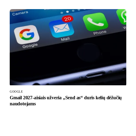
GOOGLE
Gmail 2027-aisiais užveria „Send as“ duris kelių dėžučių
naudotojams