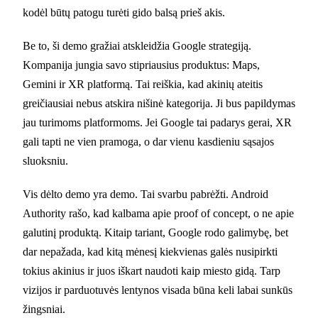
kodėl būtų patogu turėti gido balsą prieš akis.
Be to, ši demo gražiai atskleidžia Google strategiją.
Kompanija jungia savo stipriausius produktus: Maps,
Gemini ir XR platformą. Tai reiškia, kad akinių ateitis
greičiausiai nebus atskira nišinė kategorija. Ji bus papildymas
jau turimoms platformoms. Jei Google tai padarys gerai, XR
gali tapti ne vien pramoga, o dar vienu kasdieniu sąsajos
sluoksniu.
Vis dėlto demo yra demo. Tai svarbu pabrėžti. Android
Authority rašo, kad kalbama apie proof of concept, o ne apie
galutinį produktą. Kitaip tariant, Google rodo galimybę, bet
dar nepažada, kad kitą mėnesį kiekvienas galės nusipirkti
tokius akinius ir juos iškart naudoti kaip miesto gidą. Tarp
vizijos ir parduotuvės lentynos visada būna keli labai sunkūs
žingsniai.