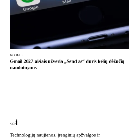
GOOGLE
Gmail 2027-aisiais užveria „Send as“ duris kelių dėžučių
naudotojams
i
Blog
</>
Technologijų naujienos, įrenginių apžvalgos ir