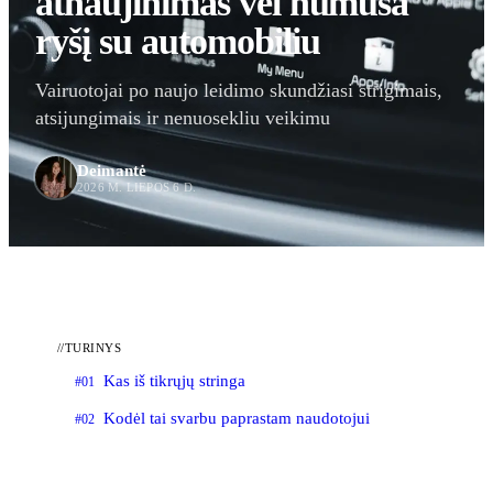
atnaujinimas vėl numuša
ryšį su automobiliu
Vairuotojai po naujo leidimo skundžiasi strigimais,
atsijungimais ir nenuosekliu veikimu
Deimantė
2026 M. LIEPOS 6 D.
//
TURINYS
Kas iš tikrųjų stringa
#01
Kodėl tai svarbu paprastam naudotojui
#02