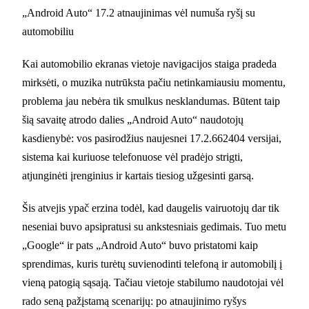
„Android Auto“ 17.2 atnaujinimas vėl numuša ryšį su
automobiliu
Kai automobilio ekranas vietoje navigacijos staiga pradeda
mirksėti, o muzika nutrūksta pačiu netinkamiausiu momentu,
problema jau nebėra tik smulkus nesklandumas. Būtent taip
šią savaitę atrodo dalies „Android Auto“ naudotojų
kasdienybė: vos pasirodžius naujesnei 17.2.662404 versijai,
sistema kai kuriuose telefonuose vėl pradėjo strigti,
atjunginėti įrenginius ir kartais tiesiog užgesinti garsą.
Šis atvejis ypač erzina todėl, kad daugelis vairuotojų dar tik
neseniai buvo apsipratusi su ankstesniais gedimais. Tuo metu
„Google“ ir pats „Android Auto“ buvo pristatomi kaip
sprendimas, kuris turėtų suvienodinti telefoną ir automobilį į
vieną patogią sąsają. Tačiau vietoje stabilumo naudotojai vėl
rado seną pažįstamą scenarijų: po atnaujinimo ryšys