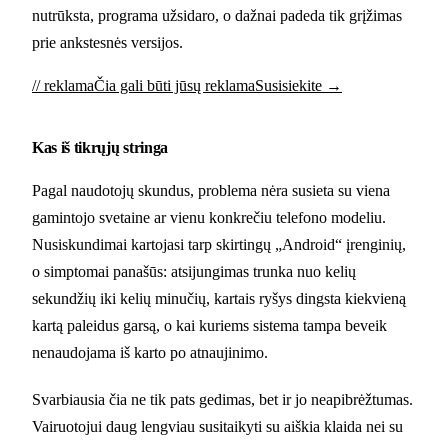
nutrūksta, programa užsidaro, o dažnai padeda tik grįžimas
prie ankstesnės versijos.
// reklama
Čia gali būti jūsų reklama
Susisiekite →
Kas iš tikrųjų stringa
Pagal naudotojų skundus, problema nėra susieta su viena
gamintojo svetaine ar vienu konkrečiu telefono modeliu.
Nusiskundimai kartojasi tarp skirtingų „Android“ įrenginių,
o simptomai panašūs: atsijungimas trunka nuo kelių
sekundžių iki kelių minučių, kartais ryšys dingsta kiekvieną
kartą paleidus garsą, o kai kuriems sistema tampa beveik
nenaudojama iš karto po atnaujinimo.
Svarbiausia čia ne tik pats gedimas, bet ir jo neapibrėžtumas.
Vairuotojui daug lengviau susitaikyti su aiškia klaida nei su