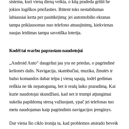
sistema, kuri vieną dieną veikia, o kitą pradeda griūti be
jokios logiškos priežasties. Būtent toks nestabilumas
labiausiai kerta per pasitikėjimą: jei automobilio ekranas
tampa priklausomas nuo telefono atnaujinimų, kiekvienas
naujas leidimas tampa savotiška loterija.
Kodėl tai svarbu paprastam naudotojui
„Android Auto“ daugeliui jau yra ne priedas, o pagrindinė
kelionės dalis. Navigacija, skambučiai, muzika, žinutės ir
balso komandos dabar telpa į vieną sąsają, todėl gedimas
reiškia ne tik nepatogumą, bet ir realų laiko praradimą. Kai
kurie naudotojai skundžiasi, kad net ir trumpi atjungimai
sukelia papildomą stresą važiuojant, ypač jei telefonas tuo
metu naudojamas kaip pagrindinis navigacijos įrenginys.
Dar viena šio ciklo ironija ta, kad problemos atsirado beveik