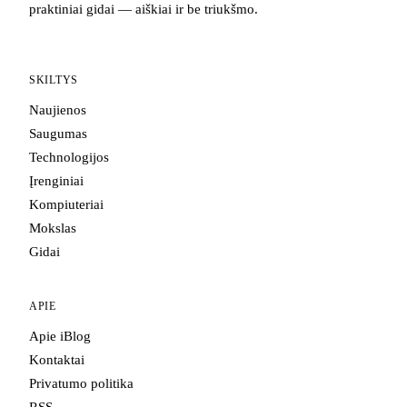
praktiniai gidai — aiškiai ir be triukšmo.
SKILTYS
Naujienos
Saugumas
Technologijos
Įrenginiai
Kompiuteriai
Mokslas
Gidai
APIE
Apie iBlog
Kontaktai
Privatumo politika
RSS