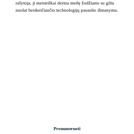
rašytoja, ji meistriškai derina meilę žodžiams su giliu
nuolat besikeičiančio technologijų pasaulio išmanymu.
>_ naujienlaiškis
Technologijų naujienos į pašto dėžutę
Svarbiausios savaitės žinios apie saugumą, įrenginius ir
technologijas. Be šlamšto.
Prenumeruoti