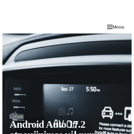
i
Blog
</>
2026 M. RUGPJŪČIO 7 D.
Meniu
Google
Android Auto 17.2