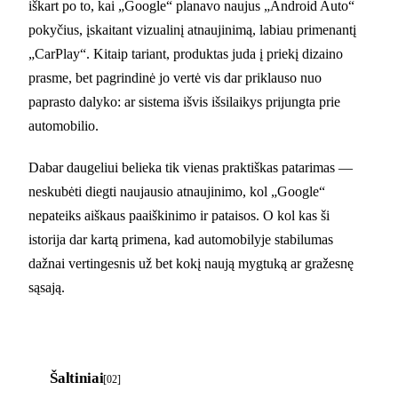
iškart po to, kai „Google“ planavo naujus „Android Auto“
pokyčius, įskaitant vizualinį atnaujinimą, labiau primenantį
„CarPlay“. Kitaip tariant, produktas juda į priekį dizaino
prasme, bet pagrindinė jo vertė vis dar priklauso nuo
paprasto dalyko: ar sistema išvis išsilaikys prijungta prie
automobilio.
Dabar daugeliui belieka tik vienas praktiškas patarimas —
neskubėti diegti naujausio atnaujinimo, kol „Google“
nepateiks aiškaus paaiškinimo ir pataisos. O kol kas ši
istorija dar kartą primena, kad automobilyje stabilumas
dažnai vertingesnis už bet kokį naują mygtuką ar gražesnę
sąsają.
Šaltiniai
[02]