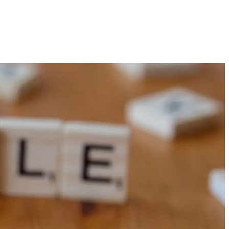
Technologijų naujienos, įrenginiai ir gidai
2026 M. RUGPJŪČIO 6 D.