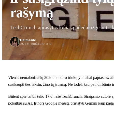
rašymą
TechCrunch aprašytas kelias padeda užgesinti įk
Deimantė
2026 M. BIRŽELIO 18 D.
Vienas nemaloniausių 2026 m. biuro triukų yra labai paprastas: atsi
susikaupti ties tekstu, žino tą jausmą. Ne todėl, kad pati dirbtinio 
Būtent apie tai birželio 17 d. rašė TechCrunch. Straipsnio autorė 
pokalbiu su AI. Ir nors Google mėgsta pristatyti Gemini kaip pagal