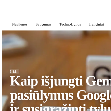
i
Blog
</>
Naujienos
Saugumas
Technologijos
Įrenginiai
Gidai
Kaip išjungti Gem
pasiūlymus Googl
ir susigrąžinti tylų