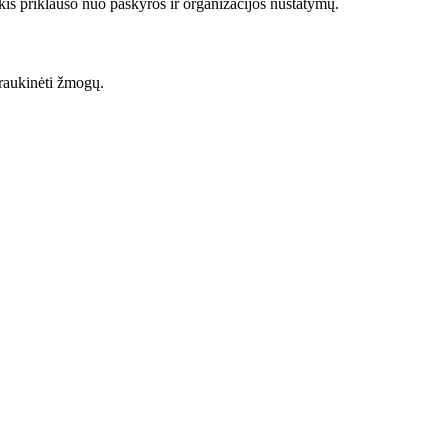
kis priklauso nuo paskyros ir organizacijos nustatymų.
rtraukinėti žmogų.