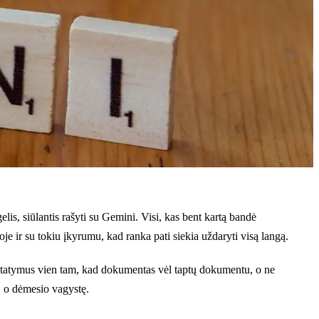
lis, siūlantis rašyti su Gemini. Visi, kas bent kartą bandė
toje ir su tokiu įkyrumu, kad ranka pati siekia uždaryti visą langą.
 nustatymus vien tam, kad dokumentas vėl taptų dokumentu, o ne
, o dėmesio vagystę.