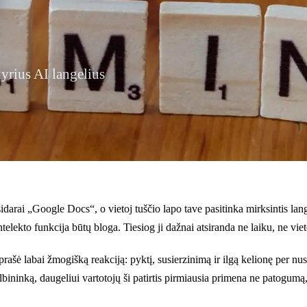
yrius AI langelius
darai „Google Docs“, o vietoj tuščio lapo tave pasitinka mirksintis lange
intelekto funkcija būtų bloga. Tiesiog ji dažnai atsiranda ne laiku, ne vie
aprašė labai žmogišką reakciją: pyktį, susierzinimą ir ilgą kelionę per
bininką, daugeliui vartotojų ši patirtis pirmiausia primena ne patogumą