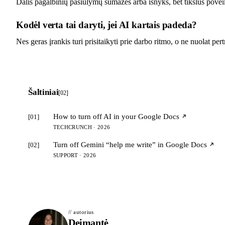
Dalis pagalbinių pasiūlymų sumažės arba išnyks, bet tikslus povei
Kodėl verta tai daryti, jei AI kartais padeda?
Nes geras įrankis turi prisitaikyti prie darbo ritmo, o ne nuolat pe
Šaltiniai
[02]
How to turn off AI in your Google Docs
[01]
TECHCRUNCH · 2026
Turn off Gemini “help me write” in Google Docs
[02]
SUPPORT · 2026
// autorius
Deimantė