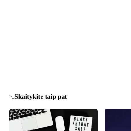
>_ naujienlaiškis
Technologijų naujienos į pašto dė
Svarbiausios savaitės žinios apie saugumą, įrenginius ir
technologijas. Be šlamšto.
Skaitykite taip pat
>_