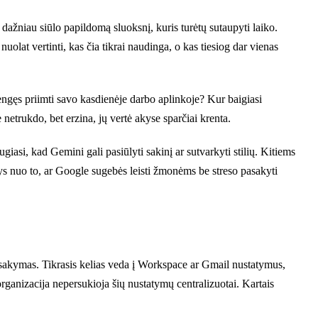
dažniau siūlo papildomą sluoksnį, kuris turėtų sutaupyti laiko.
nuolat vertinti, kas čia tikrai naudinga, o kas tiesiog dar vienas
engęs priimti savo kasdienėje darbo aplinkoje? Kur baigiasi
 netrukdo, bet erzina, jų vertė akyse sparčiai krenta.
giasi, kad Gemini gali pasiūlyti sakinį ar sutvarkyti stilių. Kitiems
sys nuo to, ar Google sugebės leisti žmonėms be streso pasakyti
s atsakymas. Tikrasis kelias veda į Workspace ar Gmail nustatymus,
 organizacija nepersukioja šių nustatymų centralizuotai. Kartais