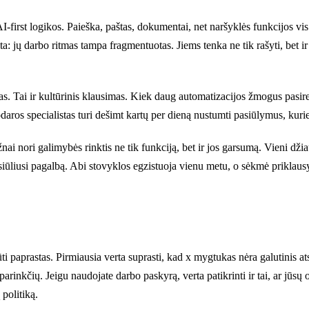
-first logikos. Paieška, paštas, dokumentai, net naršyklės funkcijos vis 
ta: jų darbo ritmas tampa fragmentuotas. Jiems tenka ne tik rašyti, bet ir 
s. Tai ir kultūrinis klausimas. Kiek daug automatizacijos žmogus pasir
daros specialistas turi dešimt kartų per dieną nustumti pasiūlymus, kurie
i nori galimybės rinktis ne tik funkciją, bet ir jos garsumą. Vieni džiau
si siūliusi pagalbą. Abi stovyklos egzistuoja vienu metu, o sėkmė priklau
 būti paprastas. Pirmiausia verta suprasti, kad x mygtukas nėra galutini
parinkčių. Jeigu naudojate darbo paskyrą, verta patikrinti ir tai, ar jūsų
 politiką.