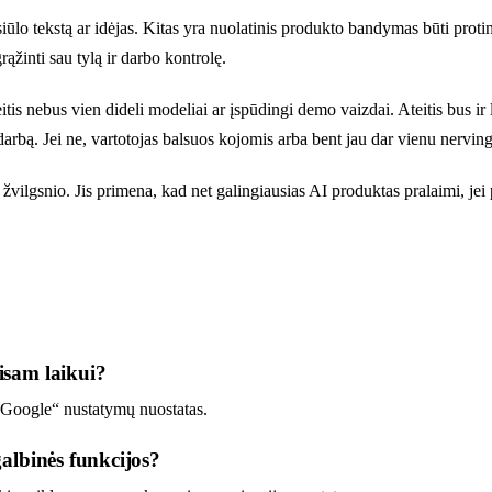
siūlo tekstą ar idėjas. Kitas yra nuolatinis produkto bandymas būti proti
ąžinti sau tylą ir darbo kontrolę.
eitis nebus vien dideli modeliai ar įspūdingi demo vaizdai. Ateitis bus ir
ti darbą. Jei ne, vartotojas balsuos kojomis arba bent jau dar vienu nervin
 žvilgsnio. Jis primena, kad net galingiausias AI produktas pralaimi, jei 
isam laikui?
 „Google“ nustatymų nuostatas.
albinės funkcijos?