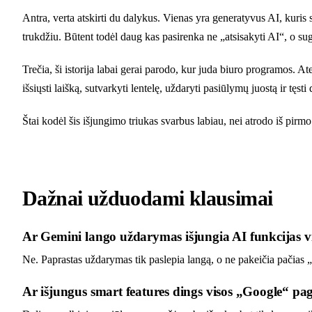
Antra, verta atskirti du dalykus. Vienas yra generatyvus AI, kuris 
trukdžiu. Būtent todėl daug kas pasirenka ne „atsisakyti AI“, o sugr
Trečia, ši istorija labai gerai parodo, kur juda biuro programos. At
išsiųsti laišką, sutvarkyti lentelę, uždaryti pasiūlymų juostą ir tęs
Štai kodėl šis išjungimo triukas svarbus labiau, nei atrodo iš pirmo
Dažnai užduodami klausimai
Ar Gemini lango uždarymas išjungia AI funkcijas v
Ne. Paprastas uždarymas tik paslepia langą, o ne pakeičia pačias
Ar išjungus smart features dings visos „Google“ pag