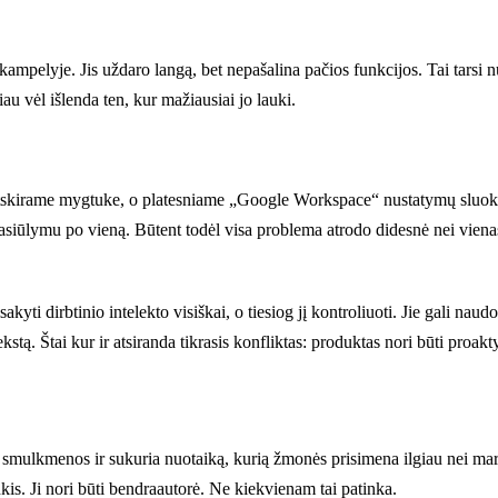
kampelyje. Jis uždaro langą, bet nepašalina pačios funkcijos. Tai tarsi 
u vėl išlenda ten, kur mažiausiai jo lauki.
tskirame mygtuke, o platesniame „Google Workspace“ nustatymų sluoksnyj
siūlymu po vieną. Būtent todėl visa problema atrodo didesnė nei vienas
sakyti dirbtinio intelekto visiškai, o tiesiog jį kontroliuoti. Jie gali na
ekstą. Štai kur ir atsiranda tikrasis konfliktas: produktas nori būti proak
ent smulkmenos ir sukuria nuotaiką, kurią žmonės prisimena ilgiau nei ma
nkis. Ji nori būti bendraautorė. Ne kiekvienam tai patinka.