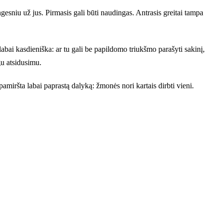
ngesniu už jus. Pirmasis gali būti naudingas. Antrasis greitai tampa
 labai kasdieniška: ar tu gali be papildomo triukšmo parašyti sakinį,
gu atsidusimu.
pamiršta labai paprastą dalyką: žmonės nori kartais dirbti vieni.