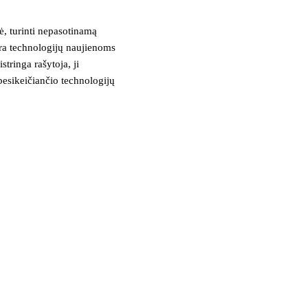
, turinti nepasotinamą
tra technologijų naujienoms
stringa rašytoja, ji
besikeičiančio technologijų