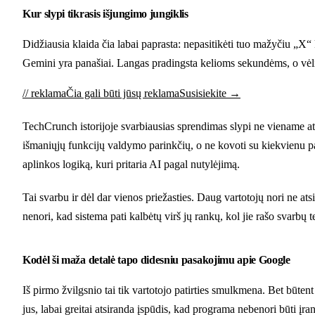
Kur slypi tikrasis išjungimo jungiklis
Didžiausia klaida čia labai paprasta: nepasitikėti tuo mažyčiu „X“ 
Gemini yra panašiai. Langas pradingsta kelioms sekundėms, o vėlia
// reklama
Čia gali būti jūsų reklama
Susisiekite →
TechCrunch istorijoje svarbiausias sprendimas slypi ne viename a
išmaniųjų funkcijų valdymo parinkčių, o ne kovoti su kiekvienu pa
aplinkos logiką, kuri pritaria AI pagal nutylėjimą.
Tai svarbu ir dėl dar vienos priežasties. Daug vartotojų nori ne atsi
nenori, kad sistema pati kalbėtų virš jų rankų, kol jie rašo svarbų t
Kodėl ši maža detalė tapo didesniu pasakojimu apie Google
Iš pirmo žvilgsnio tai tik vartotojo patirties smulkmena. Bet būt
jus, labai greitai atsiranda įspūdis, kad programa nebenori būti įra