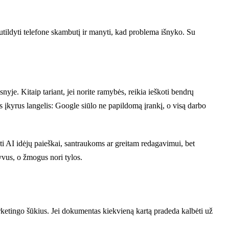
nutildyti telefone skambutį ir manyti, kad problema išnyko. Su
e. Kitaip tariant, jei norite ramybės, reikia ieškoti bendrų
 įkyrus langelis: Google siūlo ne papildomą įrankį, o visą darbo
udoti AI idėjų paieškai, santraukoms ar greitam redagavimui, bet
tyvus, o žmogus nori tylos.
rketingo šūkius. Jei dokumentas kiekvieną kartą pradeda kalbėti už