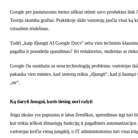
Google per pastaruosius metus aiškiai stūmė savo produktus link AI
Teorija skamba gražiai. Praktikoje dalis vartotojų jaučia visai ką ki
vizualinis triukšmas.
Todėl „kaip išjungti AI Google Docs“ nėra vien techninis klausima
pagalba ir prasideda spaudimas? Jei redaktorius, studentas ar rinko
Google čia susiduria su sena technologijų problema: vartotojas dažna
pakanka vien minties, kad sistemą reikia „išjungti“, kad ji liautų
„ne“.
Ką daryti žmogui, kuris tiesiog nori rašyti
Jeigu tikslas yra paprastas ir labai žemiškas, sprendimas irgi turi
kur reikia ieškoti išmaniųjų funkcijų ir pagalbinės automatizacijos 
vartotojas keičia vieną jungiklį, o IT administratorius turi visai kitą