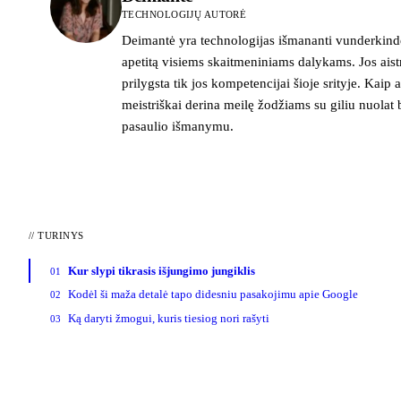
TECHNOLOGIJŲ AUTORĖ
Deimantė yra technologijas išmananti vunderkindė
apetitą visiems skaitmeniniams dalykams. Jos ais
prilygsta tik jos kompetencijai šioje srityje. Kaip ai
meistriškai derina meilę žodžiams su giliu nuolat 
pasaulio išmanymu.
//
TURINYS
Kur slypi tikrasis išjungimo jungiklis
01
Kodėl ši maža detalė tapo didesniu pasakojimu apie Google
02
Ką daryti žmogui, kuris tiesiog nori rašyti
03