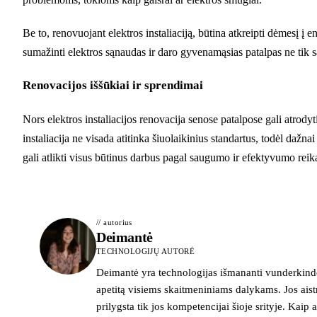
Be to, renovuojant elektros instaliaciją, būtina atkreipti dėmesį į
sumažinti elektros sąnaudas ir daro gyvenamąsias patalpas ne tik s
Renovacijos iššūkiai ir sprendimai
Nors elektros instaliacijos renovacija senose patalpose gali atrodyt
instaliacija ne visada atitinka šiuolaikinius standartus, todėl dažnai
gali atlikti visus būtinus darbus pagal saugumo ir efektyvumo rei
// autorius
Deimantė
TECHNOLOGIJŲ AUTORĖ
Deimantė yra technologijas išmananti vunderkindė
apetitą visiems skaitmeniniams dalykams. Jos ais
prilygsta tik jos kompetencijai šioje srityje. Kaip ai