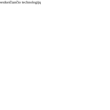
besikeičiančio technologijų
žutę