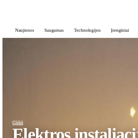
i
Blog
</>
Naujienos
Saugumas
Technologijos
Įrenginiai
Gidai
Elektros instaliaci