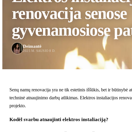
renovacija senose
gyvenamosiose pa
Deimantė
2025 M. SAUSIO 8 D.
Senų namų renovacija yra ne tik estetinis iššūkis, bet ir būtinybė at
techninė atnaujinimo darbų atlikimas. Elektros instaliacijos renova
projekto.
Kodėl svarbu atnaujinti elektros instaliaciją?