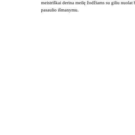
meistriškai derina meilę žodžiams su giliu nuolat 
pasaulio išmanymu.
>_ naujienlaiškis
Technologijų naujienos į pašto dė
Svarbiausios savaitės žinios apie saugumą, įrenginius ir
technologijas. Be šlamšto.