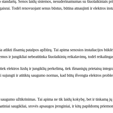
standartų. Senos laidų sistemos, nesuderinamumas su šiuolaikiniais prieta
israi. Todėl renovuojant senus būstus, būtina atnaujinti ir elektros instali
 atlikti išsamią patalpos apžiūrą. Tai apima senosios instaliacijos būklės 
mos ir jungikliai nebeatitinka šiuolaikinių reikalavimų, todėl reikalinga
i tiek elektros lizdų ir jungiklių perkelimą, tiek išmaniųjų prietaisų int
ai sujungti ir atitiktų saugumo normas, kad būtų išvengta elektros proble
a saugumo užtikrinimas. Tai apima ne tik laidų kokybę, bet ir tinkamą jų
iniai saugikliai, srovės apsaugos įrenginiai, ir kitų papildomų priemon