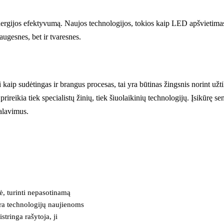
 energijos efektyvumą. Naujos technologijos, tokios kaip LED apšvietimas
augesnes, bet ir tvaresnes.
i kaip sudėtingas ir brangus procesas, tai yra būtinas žingsnis norint už
 prireikia tiek specialistų žinių, tiek šiuolaikinių technologijų. Įsikūrę s
kalavimus.
, turinti nepasotinamą
tra technologijų naujienoms
stringa rašytoja, ji