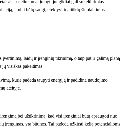
isais ir netinkamai įrengti jungikliai gali sukelti rimtas
aciją, kad ji būtų saugi, efektyvi ir atitiktų šiuolaikinius
įvertinimą, laidų ir įrenginių tikrinimą, o taip pat ir galimą planą
s jų visiškas pakeitimas.
egravimą, kurie padeda taupyti energiją ir padidina naudojimo
mų ateityje.
 įrengimą bei užtikrinimą, kad visi įrenginiai būtų apsaugoti nuo
ių įrengimas, yra būtinos. Tai padeda užkirsti kelią potencialioms