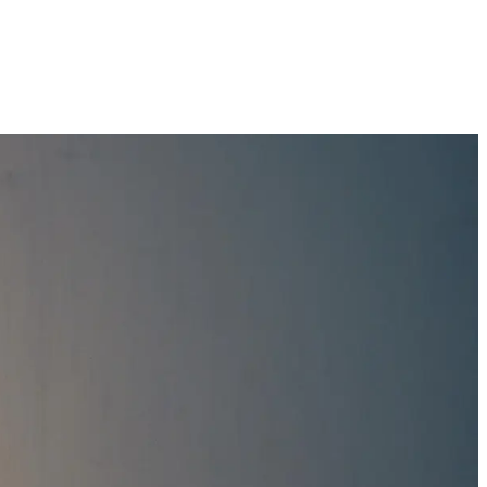
Technologijų naujienos, įrenginiai ir gidai
2026 M. RUGPJŪČIO 6 D.