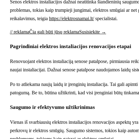
Senos elektros instaliacijos dažnai neatitinka šiandieninių saugumo 
problemas, tokias kaip trumpieji jungimai, elektros smūgiai ar net ga
reikalavimus, teigia
https://elektrosnamai.lt/
specialistai.
// reklama
Čia gali būti jūsų reklama
Susisiekite →
Pagrindiniai elektros instaliacijos renovacijos etapai
Renovuojant elektros instaliaciją senose patalpose, pirmiausia reikia
naujai instaliacijai. Dažnai senose patalpose naudojamos laidų siste
Po to atliekama naujų laidų ir įrenginių instaliacija. Tai gali apimt
patogumą. Be to, būtina užtikrinti, kad visi įrenginiai būtų tinkam
Saugumo ir efektyvumo užtikrinimas
Vienas iš svarbiausių elektros instaliacijos renovacijos aspektų yr
perkrovų ir elektros smūgių. Saugumo sistemos, tokios kaip automat
problemoms, tokioms kaip gaisrai ar elektros smūgiai.