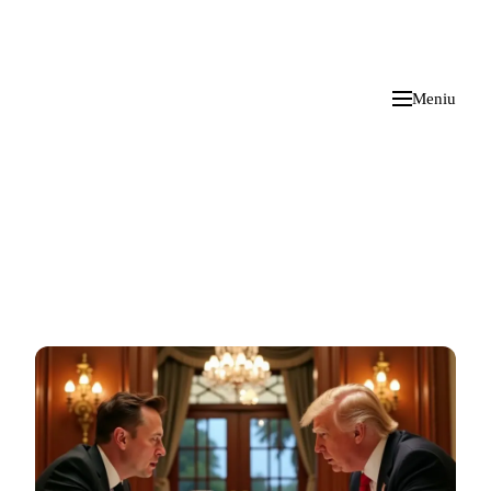
i
Blog
</>
2026 M. RUGPJŪČIO 10 D.
Meniu
~/iblog
/
finansai
Finansai