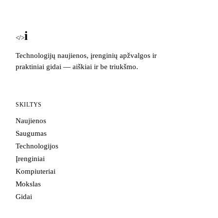
i
Blog
</>
Technologijų naujienos, įrenginių apžvalgos ir
praktiniai gidai — aiškiai ir be triukšmo.
SKILTYS
Naujienos
Saugumas
Technologijos
Įrenginiai
Kompiuteriai
Mokslas
Gidai