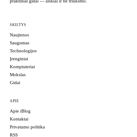
praktiniai gidai — aiškiai ir be triukšmo.
SKILTYS
Naujienos
Saugumas
Technologijos
Įrenginiai
Kompiuteriai
Mokslas
Gidai
APIE
Apie iBlog
Kontaktai
Privatumo politika
RSS