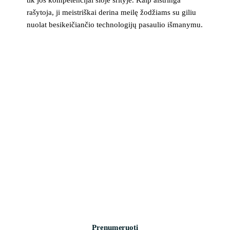
rašytoja, ji meistriškai derina meilę žodžiams su giliu
nuolat besikeičiančio technologijų pasaulio išmanymu.
>_ naujienlaiškis
Technologijų naujienos į pašto dėžutę
Svarbiausios savaitės žinios apie saugumą, įrenginius ir
technologijas. Be šlamšto.
Prenumeruoti