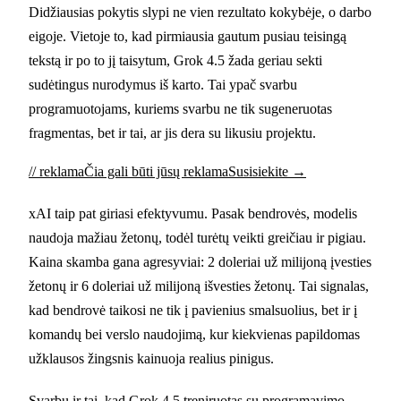
Didžiausias pokytis slypi ne vien rezultato kokybėje, o darbo
eigoje. Vietoje to, kad pirmiausia gautum pusiau teisingą
tekstą ir po to jį taisytum, Grok 4.5 žada geriau sekti
sudėtingus nurodymus iš karto. Tai ypač svarbu
programuotojams, kuriems svarbu ne tik sugeneruotas
fragmentas, bet ir tai, ar jis dera su likusiu projektu.
// reklama
Čia gali būti jūsų reklama
Susisiekite →
xAI taip pat giriasi efektyvumu. Pasak bendrovės, modelis
naudoja mažiau žetonų, todėl turėtų veikti greičiau ir pigiau.
Kaina skamba gana agresyviai: 2 doleriai už milijoną įvesties
žetonų ir 6 doleriai už milijoną išvesties žetonų. Tai signalas,
kad bendrovė taikosi ne tik į pavienius smalsuolius, bet ir į
komandų bei verslo naudojimą, kur kiekvienas papildomas
užklausos žingsnis kainuoja realius pinigus.
Svarbu ir tai, kad Grok 4.5 treniruotas su programavimo,