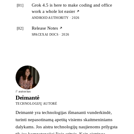
Grok 4.5 is here to make coding and office
[01]
work a whole lot easier
ANDROID AUTHORITY · 2026
Release Notes
[02]
SPACEXAI DOCS · 2026
// autorius
Deimantė
TECHNOLOGIJŲ AUTORĖ
Deimantė yra technologijas išmananti vunderkindė,
turinti nepasotinamą apetitą visiems skaitmeniniams
dalykams. Jos aistra technologijų naujienoms prilygsta
tik jos kompetencijai šioje srityje. Kaip aistringa