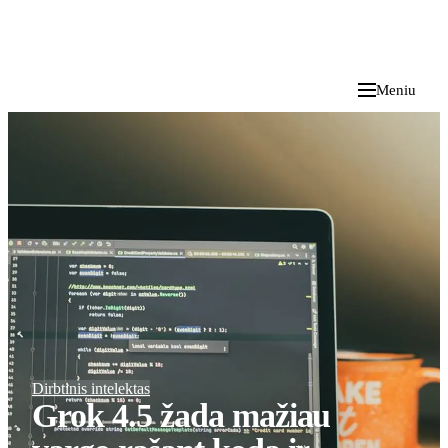
i
Blog
</>
2026 M. RUGPJŪČIO 6 D.
Meniu
Dirbtinis intelektas
Grok 4.5 žada mažiau