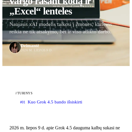
vargo rašant kodą ir
„Excel“ lenteles
Naujasis xAI modelis taikosi į žmones, kuriems
reikia ne tik atsakymo, bet ir viso atlikto darbo.
Deimantė
2026 M. LIEPOS 9 D.
//
TURINYS
Kuo Grok 4.5 bando išsiskirti
#01
2026 m. liepos 9 d. apie Grok 4.5 dauguma kalbų sukasi ne