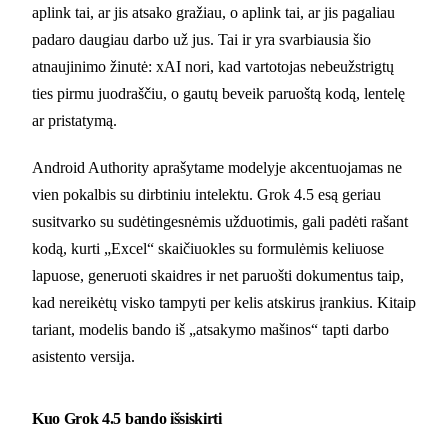
aplink tai, ar jis atsako gražiau, o aplink tai, ar jis pagaliau
padaro daugiau darbo už jus. Tai ir yra svarbiausia šio
atnaujinimo žinutė: xAI nori, kad vartotojas nebeužstrigtų
ties pirmu juodraščiu, o gautų beveik paruoštą kodą, lentelę
ar pristatymą.
Android Authority aprašytame modelyje akcentuojamas ne
vien pokalbis su dirbtiniu intelektu. Grok 4.5 esą geriau
susitvarko su sudėtingesnėmis užduotimis, gali padėti rašant
kodą, kurti „Excel“ skaičiuokles su formulėmis keliuose
lapuose, generuoti skaidres ir net paruošti dokumentus taip,
kad nereikėtų visko tampyti per kelis atskirus įrankius. Kitaip
tariant, modelis bando iš „atsakymo mašinos“ tapti darbo
asistento versija.
Kuo Grok 4.5 bando išsiskirti