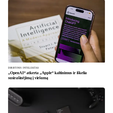
DIRBTINIS INTELEKTAS
„OpenAI“ atkerta „Apple“ kaltinimus ir iškelia
susirašinėjimą į viešumą