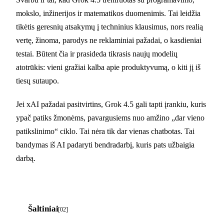
mokslo, inžinerijos ir matematikos duomenimis. Tai leidžia
tikėtis geresnių atsakymų į techninius klausimus, nors realią
vertę, žinoma, parodys ne reklaminiai pažadai, o kasdieniai
testai. Būtent čia ir prasideda tikrasis naujų modelių
atotrūkis: vieni gražiai kalba apie produktyvumą, o kiti jį iš
tiesų sutaupo.
Jei xAI pažadai pasitvirtins, Grok 4.5 gali tapti įrankiu, kuris
ypač patiks žmonėms, pavargusiems nuo amžino „dar vieno
patikslinimo“ ciklo. Tai nėra tik dar vienas chatbotas. Tai
bandymas iš AI padaryti bendradarbį, kuris pats užbaigia
darbą.
Šaltiniai
[02]