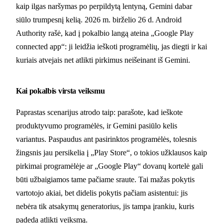
kaip ilgas naršymas po perpildytą lentyną, Gemini dabar
siūlo trumpesnį kelią. 2026 m. birželio 26 d. Android
Authority rašė, kad į pokalbio langą ateina „Google Play
connected app“: ji leidžia ieškoti programėlių, jas diegti ir kai
kuriais atvejais net atlikti pirkimus neišeinant iš Gemini.
Kai pokalbis virsta veiksmu
Paprastas scenarijus atrodo taip: parašote, kad ieškote
produktyvumo programėlės, ir Gemini pasiūlo kelis
variantus. Paspaudus ant pasirinktos programėlės, tolesnis
žingsnis jau persikelia į „Play Store“, o tokios užklausos kaip
pirkimai programėlėje ar „Google Play“ dovanų kortelė gali
būti užbaigiamos tame pačiame sraute. Tai mažas pokytis
vartotojo akiai, bet didelis pokytis pačiam asistentui: jis
nebėra tik atsakymų generatorius, jis tampa įrankiu, kuris
padeda atlikti veiksmą.