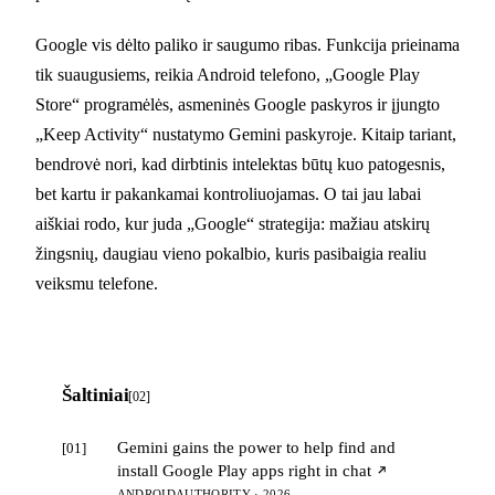
Google vis dėlto paliko ir saugumo ribas. Funkcija prieinama
tik suaugusiems, reikia Android telefono, „Google Play
Store“ programėlės, asmeninės Google paskyros ir įjungto
„Keep Activity“ nustatymo Gemini paskyroje. Kitaip tariant,
bendrovė nori, kad dirbtinis intelektas būtų kuo patogesnis,
bet kartu ir pakankamai kontroliuojamas. O tai jau labai
aiškiai rodo, kur juda „Google“ strategija: mažiau atskirų
žingsnių, daugiau vieno pokalbio, kuris pasibaigia realiu
veiksmu telefone.
Šaltiniai
[02]
Gemini gains the power to help find and
[01]
install Google Play apps right in chat
ANDROIDAUTHORITY · 2026