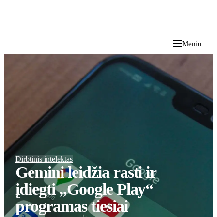
i
Blog
</>
2026 M. RUGPJŪČIO 8 D.
Meniu
Dirbtinis intelektas
Gemini leidžia rasti ir
įdiegti „Google Play“
programas tiesiai