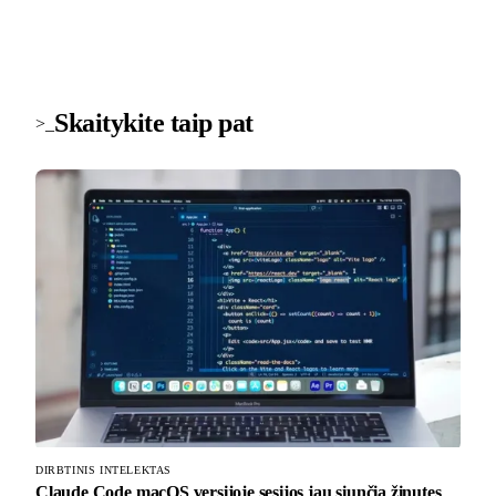
Skaitykite taip pat
>_
DIRBTINIS INTELEKTAS
Claude Code macOS versijoje sesijos jau siunčia žinutes