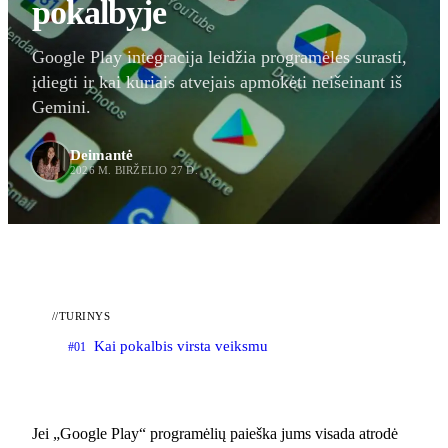
pokalbyje
Google Play integracija leidžia programėles surasti,
įdiegti ir kai kuriais atvejais apmokėti neišeinant iš
Gemini.
Deimantė
2026 M. BIRŽELIO 27 D.
//
TURINYS
Kai pokalbis virsta veiksmu
#01
Jei „Google Play“ programėlių paieška jums visada atrodė