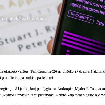
nio intelekto lenktynės
ia eksporto varžtus. TechCrunch 2026 m. birželio 27 d. aprašė akimirką,
iai pasaulio tampa sunkiau pasiekiami.
ongfeng – AI įrankį, kurį pati lygina su Anthropic „Mythos“. Tuo pat m
5“ ir „Mythos Preview“. Abu pristatymai skamba kaip technologinė savimo