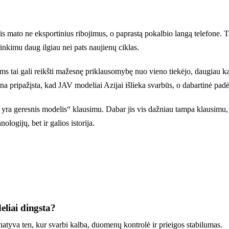
 jis mato ne eksportinius ribojimus, o paprastą pokalbio langą telefone. 
rinkimu daug ilgiau nei pats naujienų ciklas.
jams tai gali reikšti mažesnę priklausomybę nuo vieno tiekėjo, daugiau 
a pripažįsta, kad JAV modeliai Azijai išlieka svarbūs, o dabartinė padėt
s yra geresnis modelis“ klausimu. Dabar jis vis dažniau tampa klausimu, 
nologijų, bet ir galios istorija.
eliai dingsta?
ernatyva ten, kur svarbi kalba, duomenų kontrolė ir prieigos stabilumas.