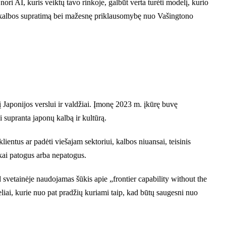
ori AI, kuris veiktų tavo rinkoje, galbūt verta turėti modelį, kurio
lų kalbos supratimą bei mažesnę priklausomybę nuo Vašingtono
į Japonijos verslui ir valdžiai. Įmonę 2023 m. įkūrę buvę
 supranta japonų kalbą ir kultūrą.
lientus ar padėti viešajam sektoriui, kalbos niuansai, teisinis
škai patogus arba nepatogus.
svetainėje naudojamas šūkis apie „frontier capability without the
deliai, kurie nuo pat pradžių kuriami taip, kad būtų saugesni nuo