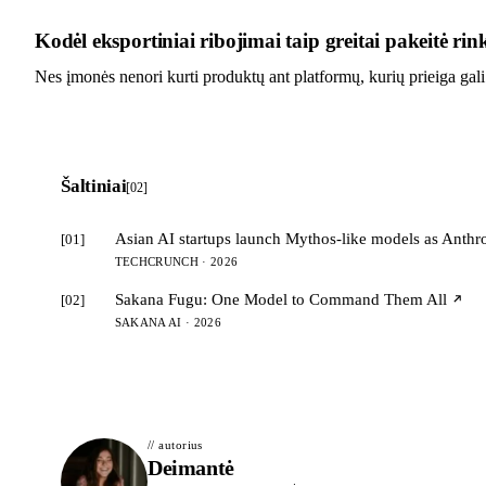
Kodėl eksportiniai ribojimai taip greitai pakeitė rin
Nes įmonės nenori kurti produktų ant platformų, kurių prieiga gali
Šaltiniai
[02]
Asian AI startups launch Mythos-like models as Anthro
[01]
TECHCRUNCH · 2026
Sakana Fugu: One Model to Command Them All
[02]
SAKANA AI · 2026
// autorius
Deimantė