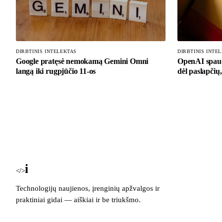
DIRBTINIS INTELEKTAS
DIRBTINIS INTE
Google pratęsė nemokamą Gemini Omni
OpenAI spaud
langą iki rugpjūčio 11-os
dėl paslapčių
i
Blog
</>
Technologijų naujienos, įrenginių apžvalgos ir
praktiniai gidai — aiškiai ir be triukšmo.