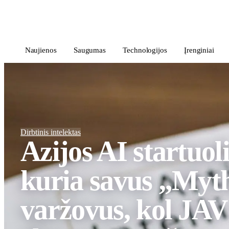
i
Blog
</>
Naujienos
Saugumas
Technologijos
Įrenginiai
Dirbtinis intelektas
Azijos AI startuoli
kuria savus „Myt
varžovus, kol JAV