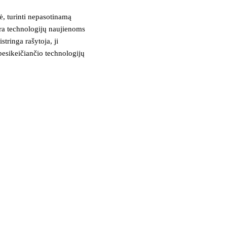
, turinti nepasotinamą
tra technologijų naujienoms
stringa rašytoja, ji
besikeičiančio technologijų