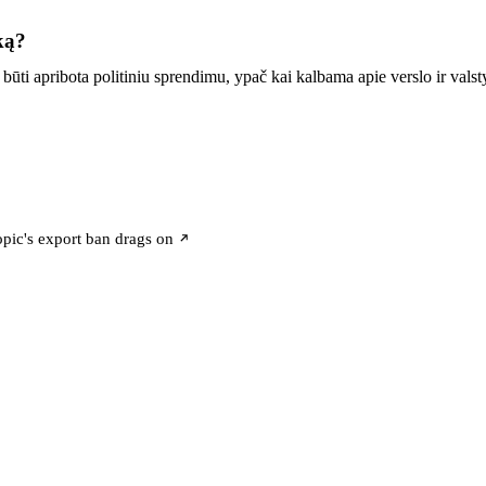
ką?
 būti apribota politiniu sprendimu, ypač kai kalbama apie verslo ir vals
pic's export ban drags on