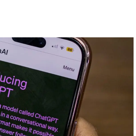
Technologijų naujienos, įrenginiai ir gidai
2026 M. RUGPJŪČIO 7 D.