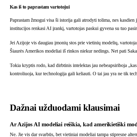
Kas iš to paprastam vartotojui
Paprastam žmogui visa ši istorija gali atrodyti tolima, nes kasdien
institucijos renkasi AI įrankį, vartotojas paskui gyvena su tuo pasi
Jei Azijoje vis daugiau įmonių stos prie vietinių modelių, vartoto
Šiaurės Amerikos modeliai iš rinkos niekur nedings. Net pati Sakan
Tokia kryptis rodo, kad dirbtinis intelektas jau nebeapsiriboja „ka
kontroliuoja, kur technologija gali keliauti. O tai jau yra ne tik tech
Dažnai užduodami klausimai
Ar Azijos AI modeliai reiškia, kad amerikietiški mod
Ne. Jie vis dar svarbūs, bet vietiniai modeliai tampa stipresne alt