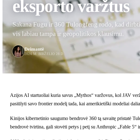
eksporto varžtus
Sakana Fugu ir 360 Tulongfeng rodo, kad dirbti
vis labiau tampa ir geopolitikos klausimu.
Deimantė
2026 M. BIRŽELIO 28 D.
Azijos AI startuoliai kuria savus „Mythos“ varžovus, kol JAV verž
pasiūlyti savo frontier modelį tada, kai amerikietiški modeliai dal
Kinijos kibernetinio saugumo bendrovė 360 tą savaitę pristatė Tul
bendrovė tvirtina, gali stovėti petys į petį su Anthropic „Fable 