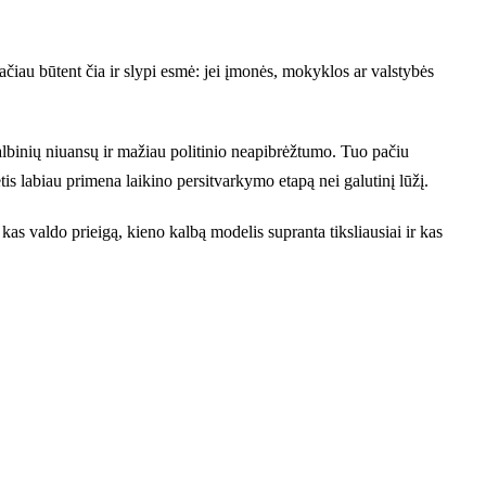
Tačiau būtent čia ir slypi esmė: jei įmonės, mokyklos ar valstybės
kalbinių niuansų ir mažiau politinio neapibrėžtumo. Tuo pačiu
is labiau primena laikino persitvarkymo etapą nei galutinį lūžį.
kas valdo prieigą, kieno kalbą modelis supranta tiksliausiai ir kas