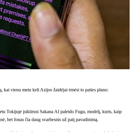
 kai vienu metu keli Azijos žaidėjai ėmėsi to paties plano:
etu Tokijuje įsikūrusi Sakana AI paleido Fugu, modelį, kuris, kaip
nė, bet fonas čia daug svarbesnis už patį pavadinimą.