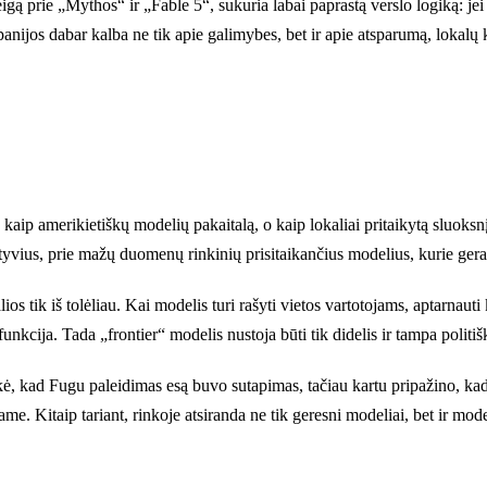
ą prie „Mythos“ ir „Fable 5“, sukuria labai paprastą verslo logiką: jei n
panijos dabar kalba ne tik apie galimybes, bet ir apie atsparumą, loka
aip amerikietiškų modelių pakaitalą, o kaip lokaliai pritaikytą sluoksn
yvius, prie mažų duomenų rinkinių prisitaikančius modelius, kurie gerai
s tik iš tolėliau. Kai modelis turi rašyti vietos vartotojams, aptarnauti k
nkcija. Tada „frontier“ modelis nustoja būti tik didelis ir tampa politi
, kad Fugu paleidimas esą buvo sutapimas, tačiau kartu pripažino, kad 
name. Kitaip tariant, rinkoje atsiranda ne tik geresni modeliai, bet ir mo