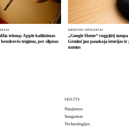
LEKTAS
DIRBTINIS INTELEKTAS
žia teismą: Apple kaltinimas
„Google Home“ rugpjūtį tampa
, bendrovės teigimu, per silpnas
Gemini jau pasakoja istorijas ir
namus
SKILTYS
Naujienos
Saugumas
Technologijos