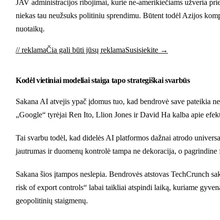
JAV administracijos ribojimai, kurie ne-amerikiečiams užveria prieig
niekas tau neužsuks politiniu sprendimu. Būtent todėl Azijos kom
nuotaikų.
// reklama
Čia gali būti jūsų reklama
Susisiekite →
Kodėl vietiniai modeliai staiga tapo strategiškai svarbūs
Sakana AI atvejis ypač įdomus tuo, kad bendrovė save pateikia ne k
„Google“ tyrėjai Ren Ito, Llion Jones ir David Ha kalba apie efekt
Tai svarbu todėl, kad didelės AI platformos dažnai atrodo universalio
jautrumas ir duomenų kontrolė tampa ne dekoracija, o pagrindine fu
Sakana šios įtampos neslepia. Bendrovės atstovas TechCrunch sakė
risk of export controls“ labai taikliai atspindi laiką, kuriame gyve
geopolitinių staigmenų.