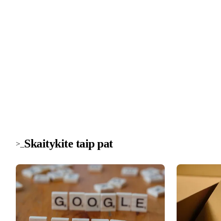
>_ naujienlaiškis
Technologijų naujienos į pašto dė
Svarbiausios savaitės žinios apie saugumą, įrenginius ir
technologijas. Be šlamšto.
Skaitykite taip pat
>_