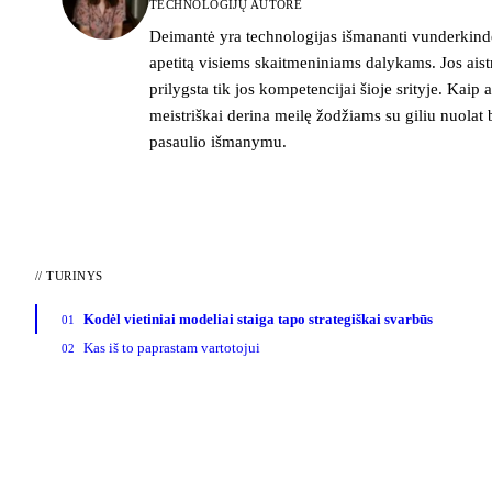
TECHNOLOGIJŲ AUTORĖ
Deimantė yra technologijas išmananti vunderkindė
apetitą visiems skaitmeniniams dalykams. Jos ais
prilygsta tik jos kompetencijai šioje srityje. Kaip ai
meistriškai derina meilę žodžiams su giliu nuolat 
pasaulio išmanymu.
//
TURINYS
Kodėl vietiniai modeliai staiga tapo strategiškai svarbūs
01
Kas iš to paprastam vartotojui
02