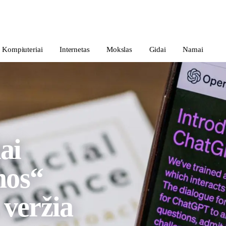
Kompiuteriai
Internetas
Mokslas
Gidai
Namai
ai
hos“
 veržia